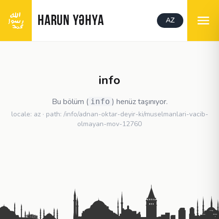
HARUN YƏHYA
AZ
info
Bu bölüm (
) henüz taşınıyor.
info
locale: az · path: /info/adnan-oktar-deyir-ki/muselmanlari-vacib-
olmayan-mov-12760