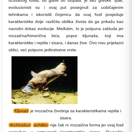
očuvanog fosila, od glave do stopala, je bez greške. Ipak,
evolucionisti su i ovaj put posegnuli za uobičajenim
tehnikama i iskoristili činjenicu da ovaj fosil posjeduje
karakteristike dvije različita obilika života da ga prikažu kao
navodni dokaz evolucije. Međutim, to je potpuna zabluda jer
mozaična/himerična bića, poput kljunaša, koji ima
karakteristike i reptila i sisara, i danas žive. Ovo nisu prijelazni
oblici, već potpuno jedinstvene vrste.
Kljunaš
je mozaična životinja sa karakteristikama reptila i
sisara.
Archicebus
achilles
nije čak ni mozaična forma jer ovaj fosil
posjeduje u potpunosti karakteristike sisara. Drugačije