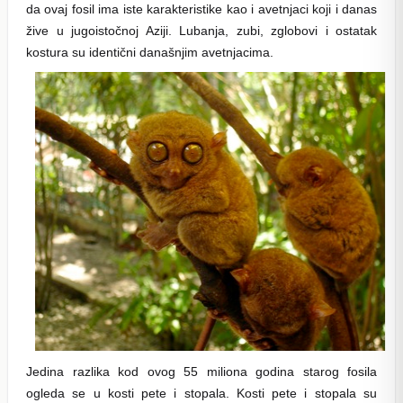
da ovaj fosil ima iste karakteristike kao i avetnjaci koji i danas
žive u jugoistočnoj Aziji. Lubanja, zubi, zglobovi i ostatak
kostura su identični današnjim avetnjacima.
Jedina razlika kod ovog 55 miliona godina starog fosila
ogleda se u kosti pete i stopala. Kosti pete i stopala su