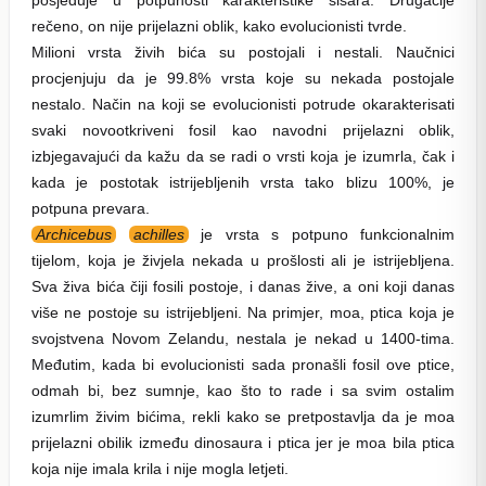
rečeno, on nije prijelazni oblik, kako evolucionisti tvrde.
Milioni vrsta živih bića su postojali i nestali. Naučnici
procjenjuju da je 99.8% vrsta koje su nekada postojale
nestalo. Način na koji se evolucionisti potrude okarakterisati
svaki novootkriveni fosil kao navodni prijelazni oblik,
izbjegavajući da kažu da se radi o vrsti koja je izumrla, čak i
kada je postotak istrijebljenih vrsta tako blizu 100%, je
potpuna prevara.
Archicebus
achilles
je vrsta s potpuno funkcionalnim
tijelom, koja je živjela nekada u prošlosti ali je istrijebljena.
Sva živa bića čiji fosili postoje, i danas žive, a oni koji danas
više ne postoje su istrijebljeni. Na primjer, moa, ptica koja je
svojstvena Novom Zelandu, nestala je nekad u 1400-tima.
Međutim, kada bi evolucionisti sada pronašli fosil ove ptice,
odmah bi, bez sumnje, kao što to rade i sa svim ostalim
izumrlim živim bićima, rekli kako se pretpostavlja da je moa
prijelazni obilik između dinosaura i ptica jer je moa bila ptica
koja nije imala krila i nije mogla letjeti.