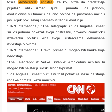
fosila
Archicebus
achilles
, za koji tvrde da predstavlja
prijelazni oblik između ljudi i primata. Još jednom,
evolucionisti su tumačili naučno otkriće na pristrasan način i
još uvijek pokušavaju nametnuti teoriju evolucije.
“CNN International,” “The Telegraph” i “Los Angeles Times”
su još jednom pokazali svoju pristrasnu, pro-evolucionističku
izdavačku politiku kroz svoje ilustracijama dekorisane
izvještaje o ovome.
“CNN International”: Drevni primat bi mogao biti karika koja
nedostaje
“The Telegraph” iz Velike Britanije: Archicebus achilles bi
mogao biti najstariji ljudski srodnik-primat
“Los Angeles Times”: Virtualni fosil pokazuje naše najstarije
rođake-primate, kažu naučnici