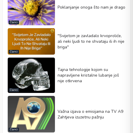
Poklanjanje onoga što nam je drago
Članci
''Svijetom je zavladalo krvoproliće,
ali neki ljudi to ne shvataju ili ih nije
briga''
Članci
Tajna tehnologije kojom su
napravljene kristalne lubanje još
nije otkrvena
Članci
Važna izjava o emisijama na TV A9
Zahtjeva izuzetnu pažnju
Članci