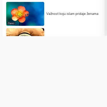
Važnost koju islam pridaje ženama
Članci
Važnost namaza (molitve) u životu
muslimana
Članci
Zapisivanje duga
Članci
Zvijezda koja predstavlja izvor
života: Sunce
Članci