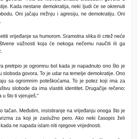
atije. Kada nestane demokratija, neki ljudi će se okrenuti
slobodu. Oni jačaju mržnju i agresiju, ne demokratiju. Oni
i.
titi vrijeđanje sa humorom. Sramotna slika ili crtež neće
uštvene važnosti koja će nekoga nečemu naučiti ili ga
z.
tva pretrpio je ogromnu bol kada je napadnuto ono što je
anju sloboda govora. To je udar na temelje demokratije. Ono
vaju sa ogromnim poteškoćama. To je potez koji ima za
tvu slobode da ima vlastiti identitet. Drugačije rečeno:
u što ti vjeruješ.“
 tačan. Međutim, insistiranje na vrijeđanju onoga što je
rizma za koji je zaslužno pero. Ako neki časopis želi
a kada ne napada islam niti njegove vrijednosti.