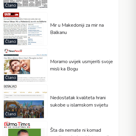
Članci
Mir u Makedoniji za mir na
Balkanu
Članci
Moramo uvijek usmjeriti svoje
misli ka Bogu
Članci
Nedostatak kvaliteta hrani
sukobe u islamskom svijetu
Članci
Šta da nemate ni komad