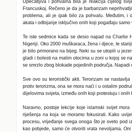
Upečatljiva i pohvalna bila je reakcija cijelog sv
Francuskoj. Rečeno je da je barbarizam neprihvatljiv
problema, ali je ipak bilo za pohvalu. Međutim, i dalj
akata i odbijanje isključivo onih koji pogađaju samo
Te iste sedmice kada se desio napad na Charlie H
Nigeriji. Oko 2000 muškaraca, žena i djece, te stari
je bilo primorano na bijeg. Neki su se utopili u je
gladi i bolesti na malim otocima u zoni u kojoj se na
se smrzlo zbog blokade pojedinih područja. Napadi u
Sve ovo su teroristički akti. Terorizam se nastavlj
protiv terorizma, ona se mora naći i u ostalim područj
dijelovima svijeta, između onih koji protestuju i onih 
Naravno, postoje lekcije koje islamski svijet mora n
riješenja na koja se moramo fokusirati. Kako uvi
procesu, vrijeđanje svega onoga što je sveto pod iz
kao pobjede, samo će otvoriti vrata nevoljama. Oni k