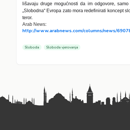
lišavaju druge mogućnosti da im odgovore, samo pot
„Slobodna“ Evropa zato mora redefinirati koncept sl
teror.
Arab News:
http://www.arabnews.com/columns/news/6907
Sloboda
Sloboda vjerovanja