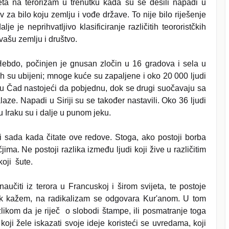
ijeta na terorizam u trenutku kada su se desili napadi u
 za bilo koju zemlju i vođe države. To nije bilo riješenje
e je neprihvatljivo klasificiranje različitih teororistčkih
 vašu zemlju i društvo.
ebdo, počinjen je gnusan zločin u 16 gradova i sela u
jih su ubijeni; mnoge kuće su zapaljene i oko 20 000 ljudi
zeru Čad nastojeći da pobjednu, dok se drugi suočavaju sa
laze. Napadi u Siriji su se također nastavili. Oko 36 ljudi
 Iraku su i dalje u punom jeku.
a i sada kada čitate ove redove. Stoga, ako postoji borba
ima. Ne postoji razlika između ljudi koji žive u različitim
koji šute.
aučiti iz terora u Francuskoj i širom svijeta, te postoje
jek kažem, na radikalizam se odgovara Kur'anom. U tom
likom da je riječ o slobodi štampe, ili posmatranje toga
oji žele iskazati svoje ideje koristeći se uvredama, koji