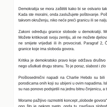
Demokratija se mora zaštititi kako bi se ostvario t
Kada ste moralni, onda zaslužujete poštovanje. Poš
takvom okruženju, niko neće preći granicu ili se nalju
Zakoni određuju granice slobode u demokratiji. M
Možete kritikovati svoju zemlju, ali ne možete djelovat
ne smijete vrijeđati ili ih provocirati. Paragraf 
granice koje ima sloboda govora.
Kritika je demokratsko pravo koje održava društvo i
nego ušutkati drugu stranu. To je poraz, slabost i zlo
Prošlosedmični napadi na Charlie Hebdo su bili
porodicama onih koji su ubijeni u ovim napadima. Is
su nas ponovo podsjetili na jednu bitnu činjenicu, a 
Moramo pažljivo razmotriti koncept „slobode govora“ k
ono što je nekom sveto, onda tu završava slobo