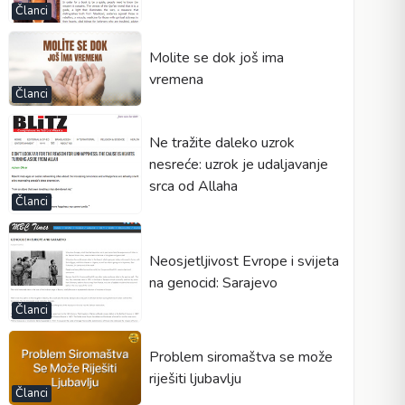
Članci
Molite se dok još ima
vremena
Članci
Ne tražite daleko uzrok
nesreće: uzrok je udaljavanje
srca od Allaha
Članci
Neosjetljivost Evrope i svijeta
na genocid: Sarajevo
Članci
Problem siromaštva se može
riješiti ljubavlju
Članci