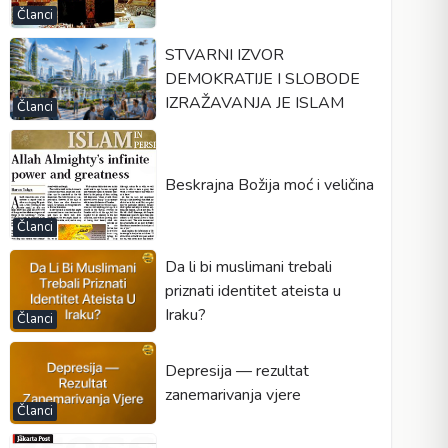
Članci
STVARNI IZVOR
DEMOKRATIJE I SLOBODE
IZRAŽAVANJA JE ISLAM
Članci
Beskrajna Božija moć i veličina
Članci
Da li bi muslimani trebali
priznati identitet ateista u
Iraku?
Članci
Depresija — rezultat
zanemarivanja vjere
Članci