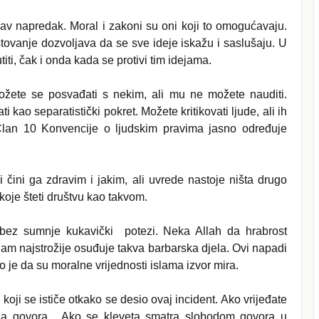
akav napredak. Moral i zakoni su oni koji to omogućavaju.
tovanje dozvoljava da se sve ideje iskažu i saslušaju. U
titi, čak i onda kada se protivi tim idejama.
ožete se posvađati s nekim, ali mu ne možete nauditi.
i kao separatistički pokret. Možete kritikovati ljude, ali ih
2, Član 10 Konvencije o ljudskim pravima jasno određuje
 čini ga zdravim i jakim, ali uvrede nastoje ništa drugo
 koje šteti društvu kao takvom.
 bez sumnje kukavički potezi. Neka Allah da hrabrost
lam najstrožije osuđuje takva barbarska djela. Ovi napadi
to je da su moralne vrijednosti islama izvor mira.
oji se ističe otkako se desio ovaj incident. Ako vrijeđate
da govora. Ako se kleveta smatra slobodom govora u