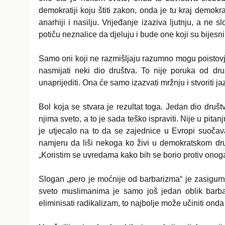
demokratiji koju štiti zakon, onda je tu kraj demokr
anarhiji i nasilju. Vrijeđanje izaziva ljutnju, a ne 
potiču neznalice da djeluju i bude one koji su bijesn
Samo oni koji ne razmišljaju razumno mogu poistovje
nasmijati neki dio društva. To nije poruka od dr
unaprijediti. Ona će samo izazvati mržnju i stvoriti ja
Bol koja se stvara je rezultat toga. Jedan dio druš
njima sveto, a to je sada teško ispraviti. Nije u pit
je utjecalo na to da se zajednice u Evropi suoča
namjeru da liši nekoga ko živi u demokratskom druš
„Koristim se uvredama kako bih se borio protiv onoga 
Slogan „pero je moćnije od barbarizma“ je zasigurno
sveto muslimanima je samo još jedan oblik barba
eliminisati radikalizam, to najbolje može učiniti ond