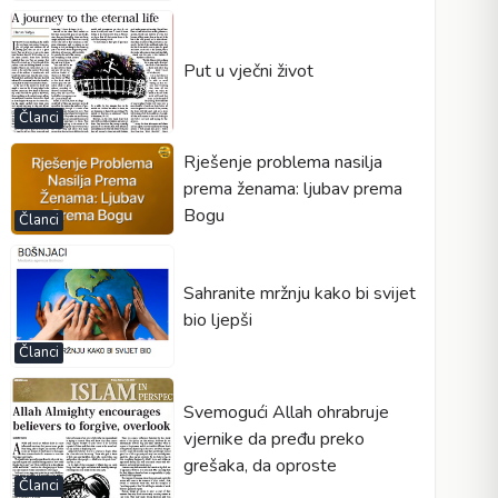
Put u vječni život
Članci
Rješenje problema nasilja
prema ženama: ljubav prema
Bogu
Članci
Sahranite mržnju kako bi svijet
bio ljepši
Članci
Svemogući Allah ohrabruje
vjernike da pređu preko
grešaka, da oproste
Članci