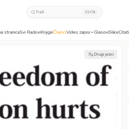
Traži
Ctrl
K
a stranica
Svi Radovi
Knjige
Članci
Video zapisi
Glasovi
Slike
Citati
Drugi jezici