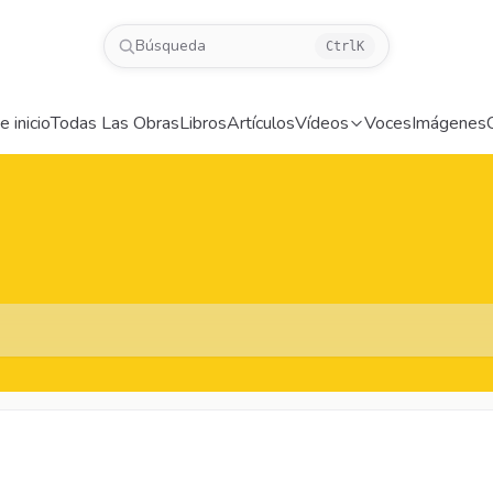
Búsqueda
Ctrl
K
 inicio
Todas Las Obras
Libros
Artículos
Vídeos
Voces
Imágenes