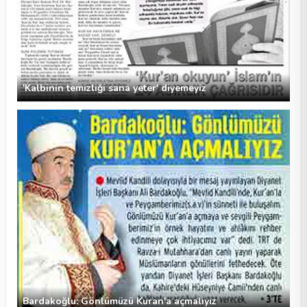
'Kalbinin temizliği sana yeter' diyemeyiz
Bardakoğlu: Gönlümüzü Kuran'a açmalıyız