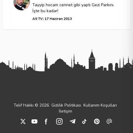
Tayyip hocam cennet gibi yaptı Gezi Parkını.
İşte bu kadar!
A9 TV; 17 Haziran 2013
Adnan Oktar
Taksim’e yeni ağaçlar dikilmesi çok güzel
olmuş. Başbakanın atasına rahmet olsun.
A9 TV; 16 Haziran 2013
Adnan Oktar
Bizim milletimiz halimdir. Olayları sakince
izledi. Kin kusanlar komünist illegal
örgütlerdir.
Telif Hakkı © 2026
Gizlilik Politikası
Kullanım Koşulları
A9 TV; 16 Haziran 2013
İletişim