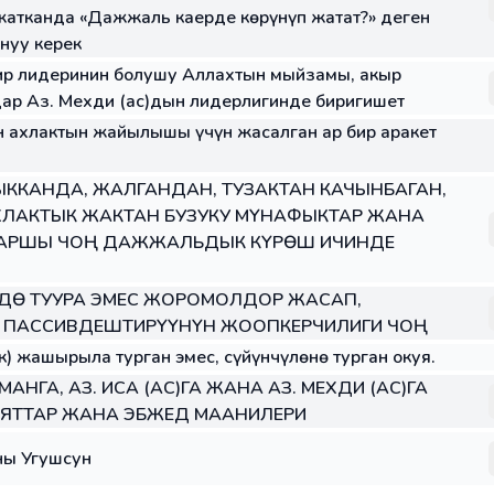
атканда «Дажжаль каерде көрүнүп жатат?» деген
нуу керек
р лидеринин болушу Аллахтын мыйзамы, акыр
ар Аз. Мехди (ас)дын лидерлигинде биригишет
 ахлактын жайылышы үчүн жасалган ар бир аракет
 ЧЫККАНДА, ЖАЛГАНДАН, ТУЗАКТАН КАЧЫНБАГАН,
ХЛАКТЫК ЖАКТАН БУЗУКУ МҮНАФЫКТАР ЖАНА
КАРШЫ ЧОҢ ДАЖЖАЛЬДЫК КҮРӨШ ИЧИНДЕ
ДӨ ТУУРА ЭМЕС ЖОРОМОЛДОР ЖАСАП,
ПАССИВДЕШТИРҮҮНҮН ЖООПКЕРЧИЛИГИ ЧОҢ
) жашырыла турган эмес, сүйүнчүлөнө турган окуя.
АНГА, АЗ. ИСА (АС)ГА ЖАНА АЗ. МЕХДИ (АС)ГА
АЯТТАР ЖАНА ЭБЖЕД МААНИЛЕРИ
ны Угушсун