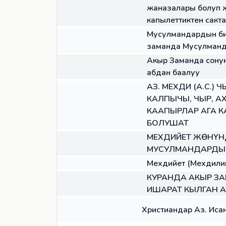
жаназалары болуп ж
капылеттиктен сакта
МАКАЛА
Мусулмандардын би
заманда Мусулманд
МАКАЛА
Акыр Заманда сонун
абдан баалуу
МАКАЛА
АЗ. МЕХДИ (А.С.)
КАЛПЫЧЫ, ЧЫР, А
КААПЫРЛАР АГА 
БОЛУШАТ
МАКАЛА
МЕХДИЙЕТ ЖӨНҮН
МУСУЛМАНДАРДЫ 
МАКАЛА
Мехдийет (Мехдилик
МАКАЛА
КУРАНДА АКЫР ЗАМ
ИШАРАТ КЫЛГАН 
КИТЕП
Христиандар Аз. Иса