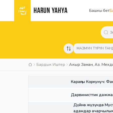
HARUN YAHYA
Башкы бет
Б
МАЗМУН ТҮРҮН ТА
Бардык Иштер
Акыр Заман, Аз. Мехд
КИТЕП
Караңгы Коркунуч: Фа
КИТЕП
Дарвинисттик дажжа
МАКАЛА
Дүйнө жүзүндө Мус
адамдар ачарчылыкт