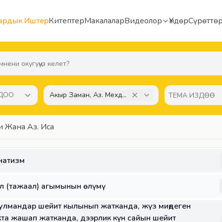
ардык Иштер
Китептер
Макалалар
Видеолор
Үндөр
Сүрөттө
НДОО
Акыр Заман, Аз. Мехди Жана Аз. Иса
и Жана Аз. Иса
натизм
л (тажаал) агымынын өлүмү
улмандар шейит кылынып жатканда, жүз миңдеген
а жашап жатканда, дээрлик күн сайын шейит