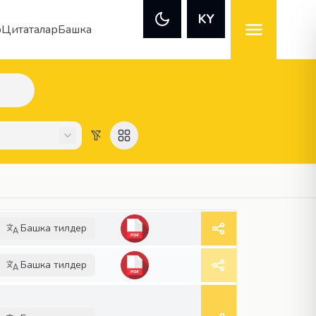
KY
р
Цитаталар
Башка
Башка тилдер
Башка тилдер