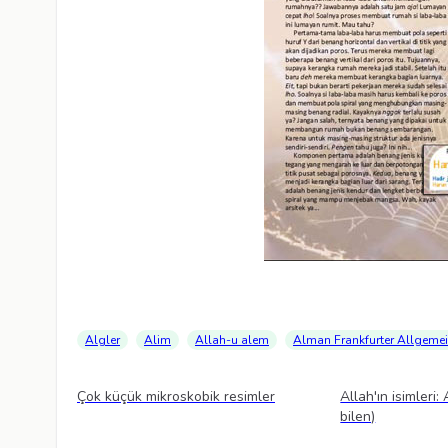
Algler
Alim
Allah-u alem
Alman Frankfurter Allgemei
Videolar
Videolar
Çok küçük mikroskobik resimler
Allah'ın isimleri:
bilen)
Videolar
Videolar