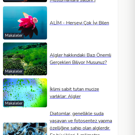
Müslümanlara saldırır.)
ALİM - Herşeyi Çok İyi Bilen
Makaleler
Algler hakkındaki Bazı Önemli
Gerçekleri Biliyor Musunuz?
Makaleler
İklimi sabit tutan mucize
varlıklar: Algler
Makaleler
Diatomlar, genellikle suda
yaşayan ve fotosentez yapma
özelliğine sahip olan alglerdir.