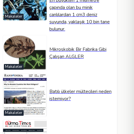
En büyükleri 1 milimetre
çapında olan bu minik
canlılardan 1 cm3 deniz
Makaleler
suyunda, yaklaşık 10 bin tane
bulunur.
Mikroskobik Bir Fabrika Gibi
Çalışan ALGLER
Makaleler
Batılı ülkeler mültecileri neden
istemiyor?
Makaleler