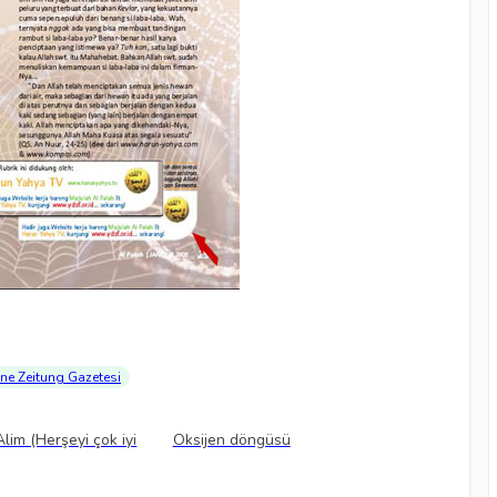
ne Zeitung Gazetesi
Videolar
 Alim (Herşeyi çok iyi
Oksijen döngüsü
Videolar