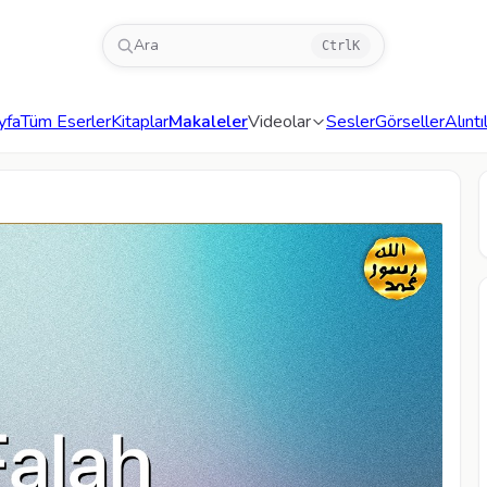
Ara
Ctrl
K
yfa
Tüm Eserler
Kitaplar
Makaleler
Videolar
Sesler
Görseller
Alıntı