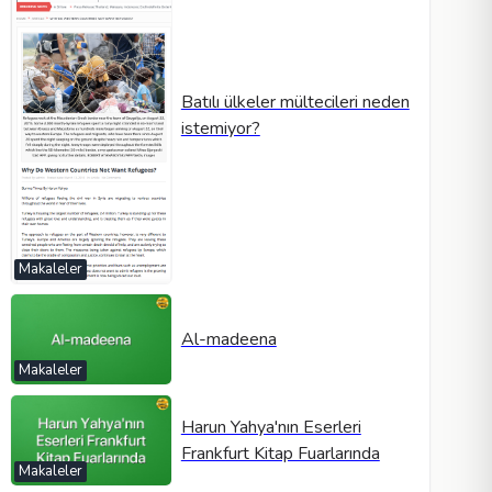
Batılı ülkeler mültecileri neden
istemiyor?
Makaleler
Al-madeena
Makaleler
Harun Yahya'nın Eserleri
Frankfurt Kitap Fuarlarında
Makaleler