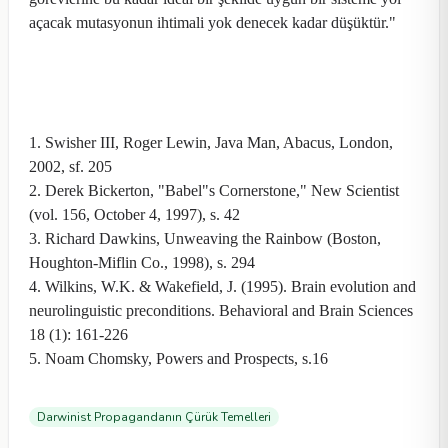
açacak mutasyonun ihtimali yok denecek kadar düşüktür."
1. Swisher III, Roger Lewin, Java Man, Abacus, London,
2002, sf. 205
2. Derek Bickerton, "Babel"s Cornerstone," New Scientist
(vol. 156, October 4, 1997), s. 42
3. Richard Dawkins, Unweaving the Rainbow (Boston,
Houghton-Miflin Co., 1998), s. 294
4. Wilkins, W.K. & Wakefield, J. (1995). Brain evolution and
neurolinguistic preconditions. Behavioral and Brain Sciences
18 (1): 161-226
5. Noam Chomsky, Powers and Prospects, s.16
Darwinist Propagandanın Çürük Temelleri
Videolar
Videolar