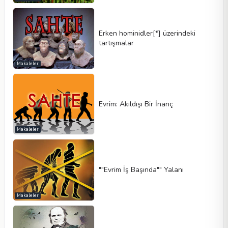
Erken hominidler[*] üzerindeki
tartışmalar
Makaleler
Evrim: Akıldışı Bir İnanç
Makaleler
""Evrim İş Başında"" Yalanı
Makaleler