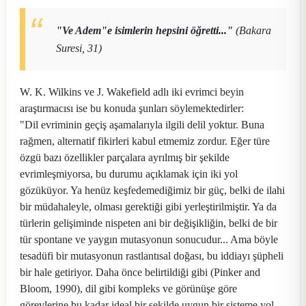
"Ve Adem"e isimlerin hepsini öğretti..."
(Bakara
Suresi, 31)
W. K. Wilkins ve J. Wakefield adlı iki evrimci beyin
araştırmacısı ise bu konuda şunları söylemektedirler:
"Dil evriminin geçiş aşamalarıyla ilgili delil yoktur. Buna
rağmen, alternatif fikirleri kabul etmemiz zordur. Eğer türe
özgü bazı özellikler parçalara ayrılmış bir şekilde
evrimleşmiyorsa, bu durumu açıklamak için iki yol
gözüküyor. Ya henüz keşfedemediğimiz bir güç, belki de ilahi
bir müdahaleyle, olması gerektiği gibi yerleştirilmiştir. Ya da
türlerin gelişiminde nispeten ani bir değişikliğin, belki de bir
tür spontane ve yaygın mutasyonun sonucudur... Ama böyle
tesadüfi bir mutasyonun rastlantısal doğası, bu iddiayı şüpheli
bir hale getiriyor. Daha önce belirtildiği gibi (Pinker and
Bloom, 1990), dil gibi kompleks ve görünüşe göre
görevlerine bu kadar ideal bir şekilde uygun bir sisteme yol