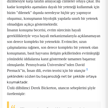
dizilmesiyle karşı tarafın anlayacağı cümleler ortaya çıkar. Bu
kadar kompleks aşamalara dayalı bir yeteneği kullanmak için
bizim "dilemek" dışında neredeyse hiçbir şey yapmıyor
oluşumuz, konuşmanın biyolojik yapılarla sınırlı bir yetenek
olmadığını açıkça göstermektedir.
İnsanın konuşma becerisi, evrim sürecinin hayali
gereklilikleriyle veya hayali mekanizmalarıyla açıklanamayan
son derece kompleks bir yetenektir. Evrimciler, uzun
çalışmalarına rağmen, son derece kompleks bir yetenek olan
konuşmanın, basit hayvansı iletişim şekillerinden evrimleştiği
yönündeki iddialarına kanıt göstermede tamamen başarısız
olmuşlardır. Pennsylvania Üniversitesi"nden David
1
Premack"in,
İnsan dili, evrim teorisi için bir utançtır
şeklindeki sözleri bu başarısızlığı net bir şekilde ortaya
koymaktadır.
Ünlü dilbilimci Derek Bickerton, utancın sebeplerini şöyle
özetlemiştir: