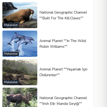
National Geographic Channel
""Built For The Kill:Claws""
Makaleler
Animal Planet ""In The Wild:
Robin Williams""
Makaleler
Animal Planet ""Yaşamak İçin
Öldürenler""
Makaleler
National Geographic Channel
""Irish Elk-İrlanda Geyiği""