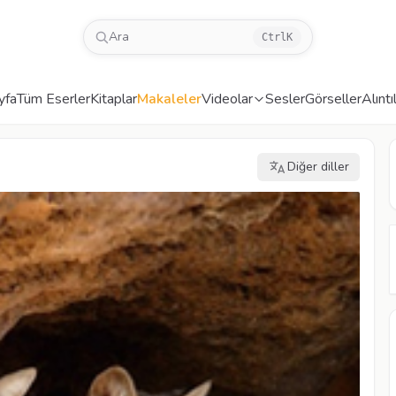
Ara
Ctrl
K
yfa
Tüm Eserler
Kitaplar
Makaleler
Videolar
Sesler
Görseller
Alıntı
Diğer diller