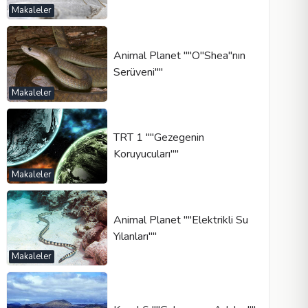
Makaleler
Animal Planet ""O"Shea"nın
Serüveni""
Makaleler
TRT 1 ""Gezegenin
Koruyucuları""
Makaleler
Animal Planet ""Elektrikli Su
Yılanları""
Makaleler