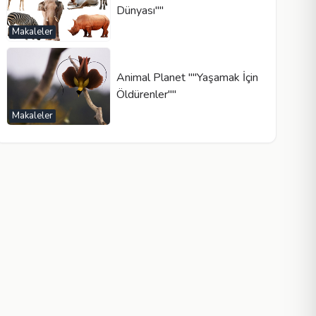
Dünyası""
Makaleler
Animal Planet ""Yaşamak İçin
Öldürenler""
Makaleler