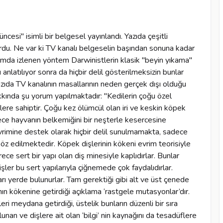
ray gördüğümüzde bunun rüzgarla tesadüfen biriken kumlarla olmadığını, insanlar tarafından yapıldığını anlarız. Doğadaki canlılarda ise örnek verilen binadan çok daha kompleks bir tasarım ve bilgi bulunur. Bu kadar kompleks tasarımların ve bilginin tesadüfi evrimle ortaya çıktığını kabul etmek, kervansarayın rüzgar ve kumla meydana geldiğini kabul etmekten çok daha akıl dışıdır. Discovery Channel TV’de kedilerin kökeni evrimin klasik hikaye anlatımıyla ortaya konmaktadır: "Etoburların kökenleri nereye uzanmaktadır? Kedilerin ilki otuzyedi milyon yıl önce ortaya çıkmıştır. İlk kediler ormanda ağaçlarda yaşayan küçük hayvanlardı. Son derece çeviktiler dürbün gibi kullanabildikleri gözleri ve üstün bir işitme yetenekleri vardı. Nihayet ağaçlardan indi ve ilk defa olarak ovalara uzandı. İki milyon yıl gibi kısa sürede içinde bir dizi yeni kedi türü evrimleşti."Buradaki kaçamaklara dikkat etmek gerekir: " Kedilerin ilki otuzyedi milyon yıl önce ortaya çıktı" demek, "nasıl ortaya çıktı" sorusuna bir cevap değildir, ama Discovery Channel TV bunu Darwinist bir üslupla sanki evrimsel açıdan açıklanmış bir konu gibi geçiştirmektir. Gerçekte ise hem kedigillerin (Felidae), hem de diğer memeli ailelerinin kökeni evrim teorisi açısından belirsizdir: Hepsi aniden ortaya çıkmışlardır ve ortak ataları yoktur. Discovery Channel TV belgeselinde anlatılan bir başka hikaye de insanın ve kılıç dişli aslanların sözde evrimlerinin birbirine olan etkisi hakkındadır. Kılıç dişli kaplanlar çok uzun köpek dişlerine sahip olan ve soyu tükenmiş bir kaplan türüdür. Programda kılıç dişlilerin soyunun tükenmesiyle insanın sözde evrimle ortaya çıkması arasında bağlantı kuran tamamen spekülatif hikayeler anlatılmaktadır: "Kılıç dişli kedilerin yok olma nedenlerinden biri birkaç milyon yıl önce yine Afrika ovalarında ortaya çıkmış bir diğer yaratık olabilir mi? En az üç kılış dişli kedi türü ve panterler tarafından yönetilen bir dünya, insansı atalarımız için gereğinden fazla tehlikeli olmuş olabilir. Güney Afrika’da bulunan ilkel insanlara ait kafatasları üzerinde leoparlara ait diş izleri bulunmuştur. Belki de Afrika ovalarında hayatta kalmak için uyum göstermek zorunda olanlar, bizim atalarımız olmuştur. Tanzanya’nın Olduvai vadisi bir anlamda insanlığın beşiğidir... Belki kılıç dişlileri uçurumun kenarına biz itmiş olabiliriz ama büyük kediler olmasaydı belki de bugünkü gibi zeki ve işbirliğine yatkın yaratıklar haline gelemeyecektik".Bu hikayelerin bilim içerikli bir TV kanalında yayınlanması izleyicileri aldatmamalıdır. Evrimle ilgili ortaya konan bu hikayeler hiçbir bilimsel kanıta sahip değildir. Yeryüzündeki milyonlarca canlı türünün evrimle ortaya çıktığı dogmasını benimsemiş Darwinistler, buldukları fosilleri de bu önyargılarıyla yorumlamakta ve Discovery Channel TV gibi evrimci yayın kuruluşları aracılığıyla izleyicilere hikayelerini empoze etmektedirler. Hayatın tarihi hakkında ortaya konan bu gibi evrim senaryoları, bilimsel açıdan hikaye anlatımının ötesine gidememektedir. Bu durumu İngiliz Doğa Tarihi Müzesi paleontoloji bölümü başkanı ünlü evrimci Colin Patterson 4 Mart 1982’de BBC televizyonuna verdiği bir ropörtajda açıkça şöyle belirtmiştir: "Hikayeleri, zaman içindeki değişimlerin hikayelerini kastediyorum. Dinozorların nasıl ortadan kalktığı, memelilerin nasıl evrimleştiği, insanın nereden geldiği. Bunlar bana hikaye anlatımından fazla birşey ifade etmiyor...Bir [evrimsel] ağacın uçlarına erişimimiz var ama ağacın kendisi bir teori. Ağaç hakkında bilgili gibi gözüken ve ağaçla ilgili olup bitenleri, ince ve kalın dalların nasıl ortadan kalktığını açıklar gibi görünen insanlar, bana göre sadece hikaye anlatıyorlar" .Discovery Channel TV bu hikaye anlatımında dozu o kadar kaçırmaktadır ki 3 santimlik bir kemik parçasına dayanarak bunu kırmış olduğunu varsaydığı "hominid"ler hakkında detaylı hikayeler anlatabilmektedir. Olduvai vadisinde araştırmalar yapan Robert Blumenschine isimli paleoantropolog bir serçe parmak boyunda olan ve silindir şekilli bir kemiğin kırılmış bir parçası olan kemikle ilgili şu spekülasyonları yapmaktadır: "Bu [kemik]şahane bir örnek. Ne tür bir hayvana ait olduğunu söylemek zor. Ama üzerindeki kırıklara bakılırsa ilkel insanların yaptığı taştan aletlerle kırıldığı ve içindeki iliği yemiş oldukları söylenebilir. Birkaç vuruşla kemiği kırmış olabilirler. Bazen kemiğin ucunu bile kırmak yeterli olabilir". Bu hikayenin dayanağı, bilim değil hayalgücüdür: Tek bir kemiğe bakılıyor, kemiğin kenarındaki kırık şeklinden taştan yapılma bir aletle kırıldığı varsayılıyor, sonra da bu taştan aletin bir "hominid", yani "insansı maymun" tarafından üretildiği farzediliyor! Aynı yaklaşım, 1920"li yıllarda da Nebraska Adamı skandalına yol açmıştı. Evrimciler 1922 yılında Nebraska