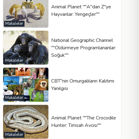
Animal Planet ""A"dan Z"ye
Hayvanlar: Yengeçler""
Makaleler
National Geographic Channel
""Öldürmeye Programlananlar:
Soğuk""
Makaleler
CBT"nin Omurgalıların Kalıtımı
Yanılgısı
Makaleler
Animal Planet ""The Crocodile
Hunter: Timsah Avcısı""
Makaleler