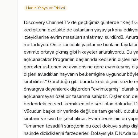
Harun Yahya Ve Etkileri
Discovery Channel TV’de geçtiğimiz günlerde "Keşif Güncesi" isimli bir belgesel yayınlandı. Yazıda çeşitli kedigillerin özellikle de aslanların yaşayışı konu ediliyordu. Ne var ki TV kanalı belgeselin başından sonuna kadar izleyicilerine evrim masalları anlatmayı sürdürdü. Anlatımda izlenen yöntem Darwinistlerin klasik "beyin yıkama" metoduydu: Önce canlıdaki yapılar ve bunların faydaları anlatılıyor sonra da hiçbir delil gösterilmeksizin bunlar evrimle ortaya çıkmış gibi hikayeler anlatılıyordu. Bu yazıda TV kanalının masallarının neden gerçek dışı olduğu açıklanacaktır.Programın başlarında kedilerin dişleri hakkında şu yorum yapılmaktadır: "Kedilerin çoğu özel görevler üstlenen ve avın cinsine göre evrimleşmiş dişlere sahiptir. Çoğu kez ölümcül olan iri ve keskin köpek dişleri avladıkları hayvanın belkemiğine uygundur böylece hayvanın belkemiğini bir neşterle kesercesine kırabilirler." Görüldüğü gibi burada kedi dişinin sözde evrimine destek olarak hiçbir delil sunulmamakta, sadece önyargıya dayanılarak dişlerden "evrimleşmiş" olarak söz edilmektedir. Köpek dişlerinin kökeni evrim teorisiyle açıklanamayan özel bir tasarıma sahiptir. Dişler son derece sert bir yapı olan diş minesiyle kaplıdırlar. Bunlar bedendeki en sert, kemikten bile sert olan dokudur. Dişler bu sert yapılarıyla çiğnemede çok faydalıdırlar. Vücudun başka bir yerinde değil de tam gerekli oldukları yerde bulunurlar. Tam gerektiği gibi alt ve üst çenede sıralanır ve sivri bir şekil alırlar. Evrim teorisinin bu yapının kökenine getirdiği açıklama ‘rastgele mutasyonlar’dır. Tamamen tesadüfi süreçlerin bu özel dokuya sahip dişleri meydana getirdiği, üstelik bunların düzenli bir sıra halinde dizildiklerini farzederler. Dolayısıyla DNAda bulunan ve dişlere ait olan ‘bilgi’ nin kaynağını da tesadüflere dayandırmış olurlar. Oysa rasgele mutasyonların organizmanın DNAsına bilgi ekleyerek onlara yeni faydalı yapılar kazandırabileceklerine dair en küçük bir kanıt dahi bulunmamaktadır. Aksine mutasyonlar etkili oldukları zaman genlerdeki bilgiyi ‘tahrip etmekte’ ve canlıda anormal yapıların gelişmesine yol açmaktadır. Doğada uzun köpek dişi ve kısa köpek dişine sahip kediler arasında bir elenme gerçekleşmesi mümkündür. Örneğin avlanma imkanlarının kısıtlı olduğu bölgelerde uzun köpek dişlerine sahip kedilerin hayatta kalma ihtimali artabilir ve kedi popülasyonun köpek dişi uzunluğu ortalaması giderek artabilir. Belki bir dönem sonra kısa köpek dişli kediler tamamen ortadan kalkabilirler de. Ancak dikkat edilirse bu örnekte uzun köpek diş, kedilerde en baştan beri bulunmaktadır. Söz konusu seçilim uzun ve kısa dişe zaten sahip olan kedilerin oluşturduğu gen havuzu içinde gerçekleşmekte; bilgide de bir ‘artış’ değil ‘elenme’ görülmektedir. Mesele, zaten diş sahibi kedilerin nasıl seçildiği değil, dişin nasıl ortaya çıktığı meselesidir. Ve doğal seleksiyon bu dişi kodlayan genetik bilginin kökenini açıklayamamaktadır. Discovery Channel TV elbette köpek dişlerinin rasgele mutasyonlar ve doğal seleksiyonla açıklanamayacağının farkındadır. Bu yüzden bu konulara hiç girmemekte ve ‘özel görevler üstlenen ve avın cinsine göre evrimleşmiş dişler’ gibi yüzeysel kavramlarla konuyu geçiştirmeye çalışmaktadır. Oysa bu kavramlar da durumu kurtarmaya yetmemektedir. Çünkü bir organizmanın, avının yapısına, dolayısıyla kendi ihtiyaçlarına göre özel görevler yerine getirebilecek dişler evrimleştirmesi mümkün değildir. Ünlü evrimci Douglas Futuyama bu konuda şunları ifade etmektedir:"Türlerin uyumsal ‘ihtiyaçları’ uyumlandırıcı bir mutasyonun ortaya çıkacağı ihtimalini yükseltmez; mutasyonlar o anın uyumsal ihtiyaçlarına yönelmiş değildir. Mutasyonların sebepleri vardır, ancak türlerin uyum sağlama ihtiyaçları bunlardan biri değildir" Futuyama’nın sözleri Discovery Channel TV veya National Geographic TV gibi popüler Darwinist televizyon kanallarındaki belgesellerde ısrarla anlatılan evrim masallarını topluca çürüten bir gerçeğe işaret etmektedir. Bu masalların ortak özelliği, canlıların içinde bulundukları ortam nedeniyle duydukları ihtiyaçları belirtmek sonra da, bu ihtiyaçlar nedeniyle şu veya bu organı "geliştirdiklerini" anlatmaktır. Oysaki ihtiyaçlar, yeni organlar, yeni sistemler meydana getirmez. Bu, "çöldeki susuzluk nedeniyle, arabalar hava soğutmalı motorlar geliştirdiler" demek gibi bir safsatadır: Hava soğutmalı motorlar kendiliğinden "gelişmemiş", II. Dünya Savaşı"nda Kuzey Afrika çöllerindeki zorluk üzerine Alman mühendislerce bilinçli bir tasarımla geliştirilmiştir. Doğadaki canlıların organları da "ihtiyaç" üzerine evrimleşmemiş, onlara bilinçli bir tasarımla verilmiştir. Discovery Channel TV, rasgele mutasyonların evrimleştirici hiçbir rolü bulunmamasına rağmen hayalgücüne dayalı kısa hikayeler vermeyi sürdürmektedir: "Evrim ölüm makinelerini yaratmış ama bunu yaparken diğerlerini asla savunmasız bırakmamıştır. Avlar ve avcılar saldırı ve savunmanın daima karşılıklı olduğu sonsuz bir mücadelededir". Bu da Darwinizm"i empoze etmek için kullanılan bir aldatmacıdır: Avlar ve avcı arasındaki mücadele bu canlıların evrimle ortaya çıktğını göstermez. Bu yorum, sadece TV kanalının Darwinist inançlarını yansıtmaktadır. Tesadüfler hiçbir kompleks yapı yaratamaz. Çölün ortasında bulunan bir kervansa