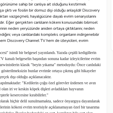
" isimli bir belgesel yayınlandı. Yazıda çeşitli kedigillerin
 TV kanalı belgeselin başından sonuna kadar izleyicilerine evrim
arwinistlerin klasik "beyin yıkama" metoduydu: Önce canlıdaki
il gösterilmeksizin bunlar evrimle ortaya çıkmış gibi hikayeler
erçek dışı olduğu açıklanacaktır.
apılmaktadır: "Kedilerin çoğu özel görevler üstlenen ve avın
 olan iri ve keskin köpek dişleri avladıkları hayvanın
erle kesercesine kırabilirler."
olarak hiçbir delil sunulmamakta, sadece önyargıya dayanılarak
lerinin kökeni evrim teorisiyle açıklanamayan özel bir tasarıma