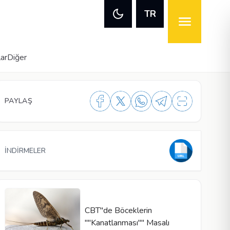
TR
lar
Diğer
PAYLAŞ
İNDİRMELER
CBT"de Böceklerin
""Kanatlanması"" Masalı