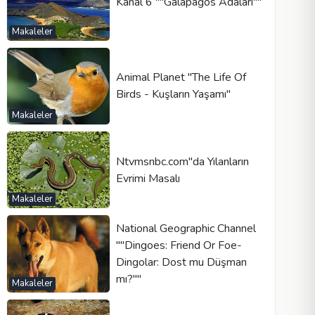
Kanal 6 ""Galapagos Adaları""
Makaleler
Animal Planet "The Life Of
Birds - Kuşların Yaşamı"
Makaleler
Ntvmsnbc.com"da Yılanların
Evrimi Masalı
Makaleler
National Geographic Channel
""Dingoes: Friend Or Foe-
Dingolar: Dost mu Düşman
mı?""
Makaleler