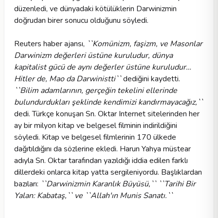
düzenledi, ve dünyadaki kötülüklerin Darwinizmin
doğrudan birer sonucu olduğunu söyledi.
Reuters haber ajansı,
``Komünizm, faşizm, ve Masonlar
Darwinizm değerleri üstüne kuruludur, dünya
kapitalist gücü de aynı değerler üstüne kuruludur…
Hitler de, Mao da Darwinistti``
dediğini kaydetti.
``Bilim adamlarının, gerçeğin tekelini ellerinde
bulundurdukları şeklinde kendimizi kandırmayacağız,``
dedi. Türkçe konuşan Sn. Oktar Internet sitelerinden her
ay bir milyon kitap ve belgesel filminin indirildiğini
söyledi. Kitap ve belgesel filmlerinin 170 ülkede
dağıtıldığını da sözlerine ekledi. Harun Yahya müstear
adıyla Sn. Oktar tarafından yazıldığı iddia edilen farklı
dillerdeki onlarca kitap yatta sergileniyordu. Başlıklardan
bazıları:
``Darwinizmin Karanlık Büyüsü,`` ``Tarihi Bir
Yalan: Kabataş,`` ve ``Allah'ın Munis Sanatı.``