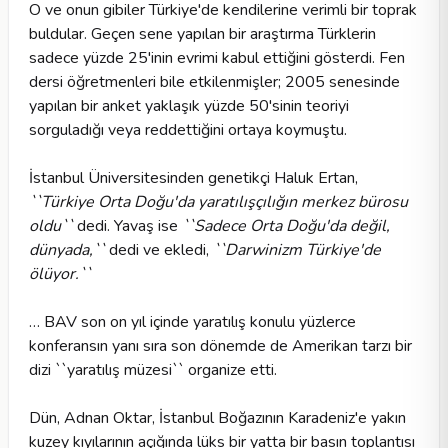
O ve onun gibiler Türkiye'de kendilerine verimli bir toprak
buldular. Geçen sene yapılan bir araştırma Türklerin
sadece yüzde 25'inin evrimi kabul ettiğini gösterdi. Fen
dersi öğretmenleri bile etkilenmişler; 2005 senesinde
yapılan bir anket yaklaşık yüzde 50'sinin teoriyi
sorguladığı veya reddettiğini ortaya koymuştu.
İstanbul Üniversitesinden genetikçi Haluk Ertan,
``Türkiye Orta Doğu'da yaratılışçılığın merkez bürosu
oldu``
dedi. Yavaş ise
``Sadece Orta Doğu'da değil,
dünyada,``
dedi ve ekledi,
``Darwinizm Türkiye'de
ölüyor.``
… BAV son on yıl içinde yaratılış konulu yüzlerce
konferansın yanı sıra son dönemde de Amerikan tarzı bir
dizi ``yaratılış müzesi`` organize etti.
Dün, Adnan Oktar, İstanbul Boğazının Karadeniz'e yakın
kuzey kıyılarının açığında lüks bir yatta bir basın toplantısı