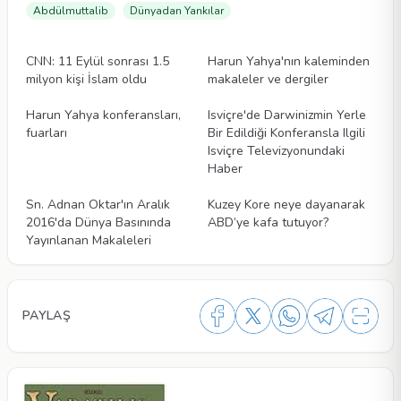
Abdülmuttalib
Dünyadan Yankılar
Videolar
Videolar
CNN: 11 Eylül sonrası 1.5
Harun Yahya'nın kaleminden
milyon kişi İslam oldu
makaleler ve dergiler
Videolar
Videolar
Harun Yahya konferansları,
Isviçre'de Darwinizmin Yerle
fuarları
Bir Edildiği Konferansla Ilgili
Isviçre Televizyonundaki
Haber
Videolar
Videolar
Sn. Adnan Oktar'ın Aralık
Kuzey Kore neye dayanarak
2016'da Dünya Basınında
ABD’ye kafa tutuyor?
Yayınlanan Makaleleri
PAYLAŞ