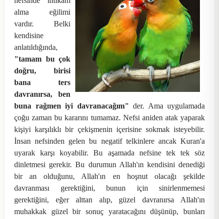
nefsinde intikam
alma eğilimi
vardır. Belki
kendisine
anlatıldığında,
"tamam bu çok
doğru, birisi
bana ters
davranırsa, ben
buna rağmen iyi davranacağım"
der. Ama uygulamada
çoğu zaman bu kararını tumamaz. Nefsi aniden atak yaparak
kişiyi karşılıklı bir çekişmenin içerisine sokmak isteyebilir.
İnsan nefsinden gelen bu negatif telkinlere ancak Kuran'a
uyarak karşı koyabilir. Bu aşamada nefsine tek tek söz
dinletmesi gerekir. Bu durumun Allah'ın kendisini denediği
bir an olduğunu, Allah'ın en hoşnut olacağı şekilde
davranması gerektiğini, bunun için sinirlenmemesi
gerektiğini, eğer alttan alıp, güzel davranırsa Allah'ın
muhakkak güzel bir sonuç yaratacağını düşünüp, bunları