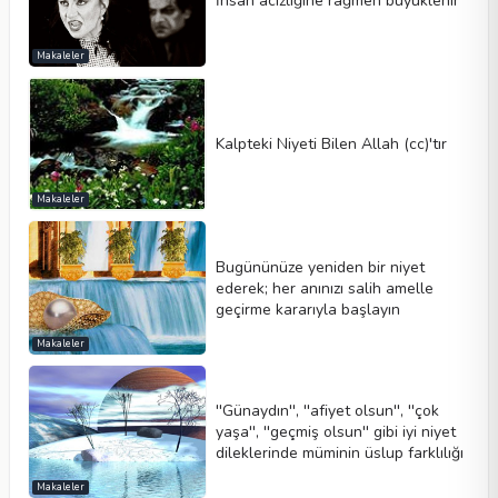
İnsan acizliğine rağmen büyüklenir
Makaleler
Kalpteki Niyeti Bilen Allah (cc)'tır
Makaleler
Bugününüze yeniden bir niyet
ederek; her anınızı salih amelle
geçirme kararıyla başlayın
Makaleler
''Günaydın'', ''afiyet olsun'', ''çok
yaşa'', ''geçmiş olsun'' gibi iyi niyet
dileklerinde müminin üslup farklılığı
Makaleler