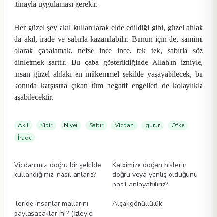
itinayla uygulaması gerekir.
Her güzel şey akıl kullanılarak elde edildiği gibi, güzel ahlak
da akıl, irade ve sabırla kazanılabilir. Bunun için de, samimi
olarak çabalamak, nefse ince ince, tek tek, sabırla söz
dinletmek şarttır. Bu çaba gösterildiğinde Allah'ın izniyle,
insan güzel ahlakı en mükemmel şekilde yaşayabilecek, bu
konuda karşısına çıkan tüm negatif engelleri de kolaylıkla
aşabilecektir.
Akıl
Kibir
Niyet
Sabır
Vicdan
gurur
Öfke
İrade
Videolar
Videolar
Vicdanımızı doğru bir şekilde
Kalbimize doğan hislerin
kullandığımızı nasıl anlarız?
doğru veya yanlış olduğunu
nasıl anlayabiliriz?
Videolar
Videolar
İleride insanlar mallarını
Alçakgönüllülük
paylaşacaklar mı? (İzleyici