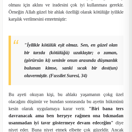
olması için aklını ve iradesini çok iyi kullanması gerekir.
Örneğin Allah güzel bir ahlak özelliği olarak kötülüğe iyilikle
karşılık verilmesini emretmiştir:
"İyilikle kötülük eşit olmaz. Sen, en güzel olan
bir tarzda (kötülüğü) uzaklaştır; o zaman,
(görürsün ki) seninle onun arasında düşmanlık
bulunan kimse, sanki sıcak bir dost(un)
oluvermiştir. (Fussilet Suresi, 34)
Bu ayeti okuyan kişi, bu ahlakı yaşamanın çokg üzel
olacağını düşünür ve bundan sonrasında bu ayetin hükmünü
kesin olarak uygulamaya karar verir.
"Biri bana ters
davranacak ama ben herşeye rağmen ona bıkmadan
usanmadan iyi tavır göstermeye devam edeceğim"
diye
niyet eder. Buna niyet etmek elbette çok güzeldir. Ancak