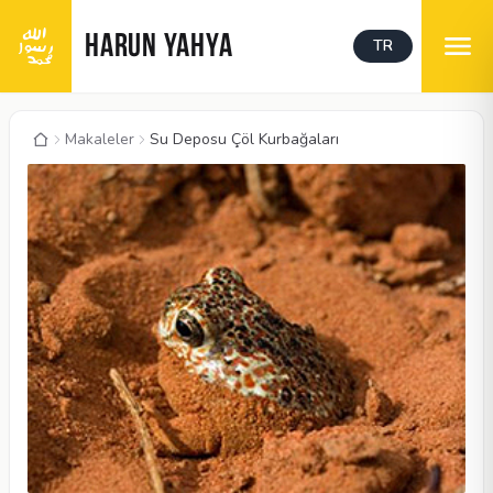
HARUN YAHYA
TR
Makaleler
Su Deposu Çöl Kurbağaları