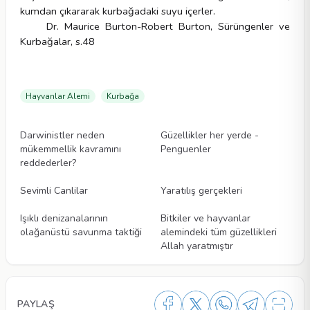
kumdan çıkararak kurbağadaki suyu içerler.
Dr. Maurice Burton-Robert Burton, Sürüngenler ve
Kurbağalar, s.48
Hayvanlar Alemi
Kurbağa
Videolar
Videolar
Darwinistler neden
Güzellikler her yerde -
mükemmellik kavramını
Penguenler
reddederler?
Videolar
Videolar
Sevimli Canlilar
Yaratılış gerçekleri
Videolar
Videolar
Işıklı denizanalarının
Bitkiler ve hayvanlar
olağanüstü savunma taktiği
alemindeki tüm güzellikleri
Allah yaratmıştır
PAYLAŞ