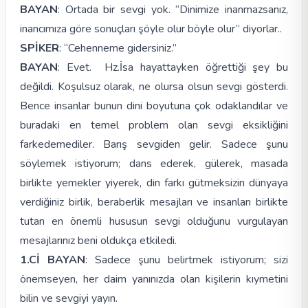
BAYAN
: Ortada bir sevgi yok. “Dinimize inanmazsanız,
inancımıza göre sonuçları şöyle olur böyle olur” diyorlar..
SPİKER
: “Cehenneme gidersiniz.”
BAYAN
: Evet. Hz.İsa hayattayken öğrettiği şey bu
değildi. Koşulsuz olarak, ne olursa olsun sevgi gösterdi.
Bence insanlar bunun dini boyutuna çok odaklandılar ve
buradaki en temel problem olan sevgi eksikliğini
farkedemediler. Barış sevgiden gelir. Sadece şunu
söylemek istiyorum; dans ederek, gülerek, masada
birlikte yemekler yiyerek, din farkı gütmeksizin dünyaya
verdiğiniz birlik, beraberlik mesajları ve insanları birlikte
tutan en önemli hususun sevgi olduğunu vurgulayan
mesajlarınız beni oldukça etkiledi.
1.Cİ BAYAN
: Sadece şunu belirtmek istiyorum; sizi
önemseyen, her daim yanınızda olan kişilerin kıymetini
bilin ve sevgiyi yayın.