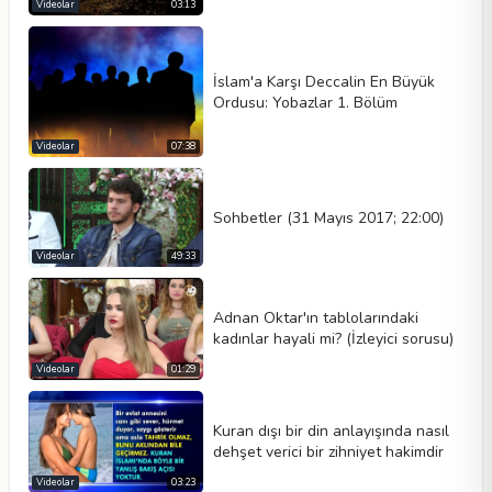
Videolar
03:13
İslam'a Karşı Deccalin En Büyük
Ordusu: Yobazlar 1. Bölüm
Videolar
07:38
Sohbetler (31 Mayıs 2017; 22:00)
Videolar
49:33
Adnan Oktar'ın tablolarındaki
kadınlar hayali mi? (İzleyici sorusu)
Videolar
01:29
Kuran dışı bir din anlayışında nasıl
dehşet verici bir zihniyet hakimdir
Videolar
03:23