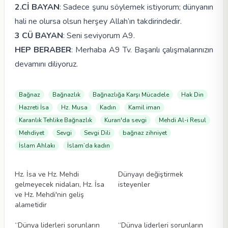
2.Cİ BAYAN
: Sadece şunu söylemek istiyorum; dünyanın
hali ne olursa olsun herşey Allah’ın takdirindedir.
3 CÜ BAYAN
: Seni seviyorum A9.
HEP BERABER
: Merhaba A9 Tv. Başarılı çalışmalarınızın
devamını diliyoruz.
Bağnaz
Bağnazlık
Bağnazlığa Karşı Mücadele
Hak Din
Hazreti İsa
Hz. Musa
Kadın
Kamil iman
Karanlık Tehlike Bağnazlık
Kuran'da sevgi
Mehdi Al-i Resul
Mehdiyet
Sevgi
Sevgi Dili
bağnaz zihniyet
İslam Ahlakı
İslam’da kadın
Makaleler
Makaleler
Hz. İsa ve Hz. Mehdi
Dünyayı değiştirmek
gelmeyecek nidaları, Hz. İsa
isteyenler
ve Hz. Mehdi'nin geliş
alametidir
Makaleler
Makaleler
“Dünya liderleri sorunların
“Dünya liderleri sorunların