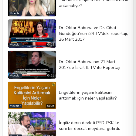
anlamalıyız?
Videolar
01:10
Dr. Oktar Babuna ve Dr. Cihat
Gündoğdu’nun i24 TV’deki röportajı,
26 Mart 2017
Videolar
04:19
Dr. Oktar Babuna’nın 21 Mart
2017’de İsrail IL TV ile Röportajı
Videolar
04:11
Engellilerin yaşam kalitesini
arttırmak için neler yapılabilir?
Videolar
01:05
İngiliz derin devleti PYD-PKK ile
suni bir deccal meydana getirdi.