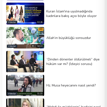
Kuran İslam'ına uyulmadığında
kadınlara bakış açısı böyle oluyor
Videolar
02:26
HD
Allah’ın büyüklüğü sonsuzdur
Videolar
04:23
“Dinden dönenler öldürülmeli” diye
hüküm var mı? (İzleyici sorusu)
Videolar
01:25
Hz. Musa heyecanını nasıl yendi?
Videolar
01:05
“Mehdi ile müjdelenin” hadisini nasıl