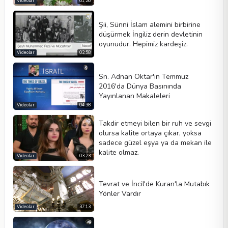
Videolar
01:26
Şii, Sünni İslam alemini birbirine
düşürmek İngiliz derin devletinin
oyunudur. Hepimiz kardeşiz.
Videolar
02:58
Sn. Adnan Oktar'ın Temmuz
2016'da Dünya Basınında
Yayınlanan Makaleleri
Videolar
04:38
Takdir etmeyi bilen bir ruh ve sevgi
olursa kalite ortaya çıkar, yoksa
sadece güzel eşya ya da mekan ile
kalite olmaz.
Videolar
03:23
Tevrat ve İncil'de Kuran'la Mutabık
Yönler Vardır
Videolar
37:13