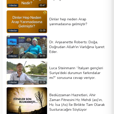
Videolar
00:47
Dinler hep neden Arap
yarımadasına gelmiştir?
Video tipi
Videolar
01:09
Dr. Anjeanette Roberts: Doğa,
Doğrudan Allah'ın Varlığına İşaret
Otomatik oynat
Eder.
Kontrolleri göster
Videolar
00:59
Döngü
Luca Steinmann “İtalyan gençleri
Genişlik
Yükseklik
Suriye’deki durumun farkındalar
mı?” sorusuna cevap veriyor.
Videolar
00:54
Bediüzzaman Hazretleri, Ahir
Zaman Fitnesini Hz. Mehdi (as)’ın,
Hz. İsa (As) İle Birlikte Tam Olarak
Susturacağını Söylüyor