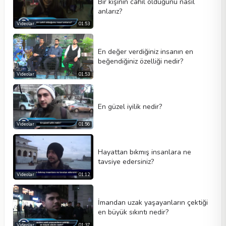
Bir kişinin cahil olduğunu nasıl
Genişlik
Yükseklik
anlarız?
Videolar
01:53
En değer verdiğiniz insanın en
beğendiğiniz özelliği nedir?
Videolar
01:53
En güzel iyilik nedir?
Videolar
01:56
Hayattan bıkmış insanlara ne
tavsiye edersiniz?
Videolar
01:12
İmandan uzak yaşayanların çektiği
en büyük sıkıntı nedir?
Videolar
01:37