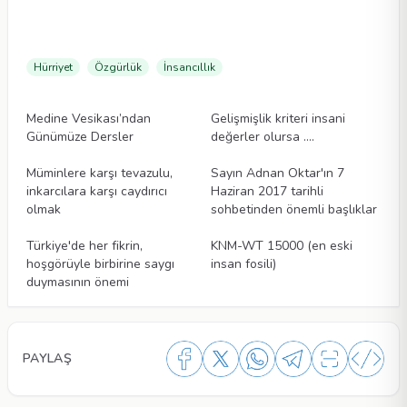
Hürriyet
Özgürlük
İnsancıllık
Makaleler
Makaleler
Medine Vesikası’ndan
Gelişmişlik kriteri insani
Günümüze Dersler
değerler olursa ….
Makaleler
Makaleler
Müminlere karşı tevazulu,
Sayın Adnan Oktar'ın 7
inkarcılara karşı caydırıcı
Haziran 2017 tarihli
olmak
sohbetinden önemli başlıklar
Makaleler
Makaleler
Türkiye'de her fikrin,
KNM-WT 15000 (en eski
hoşgörüyle birbirine saygı
insan fosili)
duymasının önemi
PAYLAŞ