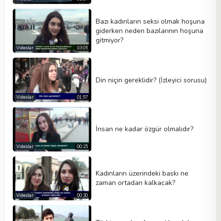
Bazı kadınların seksi olmak hoşuna
giderken neden bazılarının hoşuna
gitmiyor?
Videolar
03:05
Din niçin gereklidir? (İzleyici sorusu)
Videolar
01:57
İnsan ne kadar özgür olmalıdır?
Videolar
00:25
Kadınların üzerindeki baskı ne
zaman ortadan kalkacak?
Videolar
00:30