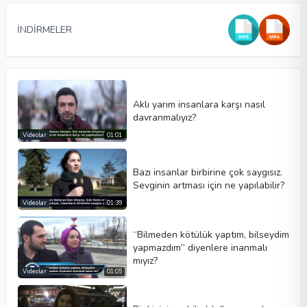
İNDİRMELER
Aklı yarım insanlara karşı nasıl
davranmalıyız?
Videolar
01:01
Bazı insanlar birbirine çok saygısız.
Sevginin artması için ne yapılabilir?
Video tipi
Videolar
01:39
“Bilmeden kötülük yaptım, bilseydim
yapmazdım” diyenlere inanmalı
Otomatik oynat
mıyız?
Kontrolleri göster
Videolar
01:05
Döngü