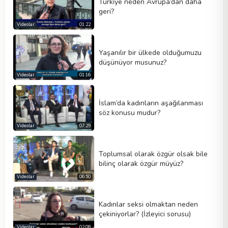
Türkiye neden Avrupa’dan daha
geri?
Videolar
01:22
Yaşanılır bir ülkede olduğumuzu
düşünüyor musunuz?
Videolar
01:16
İslam’da kadınların aşağılanması
söz konusu mudur?
Videolar
07:29
Toplumsal olarak özgür olsak bile
bilinç olarak özgür müyüz?
Videolar
06:50
Kadınlar seksi olmaktan neden
çekiniyorlar? (İzleyici sorusu)
Videolar
02:08