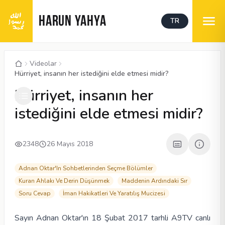
HARUN YAHYA
TR
Videolar
Hürriyet, insanın her istediğini elde etmesi midir?
00:04
/
00:47
CC
480P
Hürriyet, insanın her
istediğini elde etmesi midir?
2348
26 Mayıs 2018
Adnan Oktar'In Sohbetlerinden Seçme Bölümler
Kuran Ahlakı Ve Derin Düşünmek
Maddenin Ardındaki Sır
Soru Cevap
İman Hakikatleri Ve Yaratılış Mucizesi
Sayın Adnan Oktar'ın 18 Şubat 2017 tarhli A9TV canlı