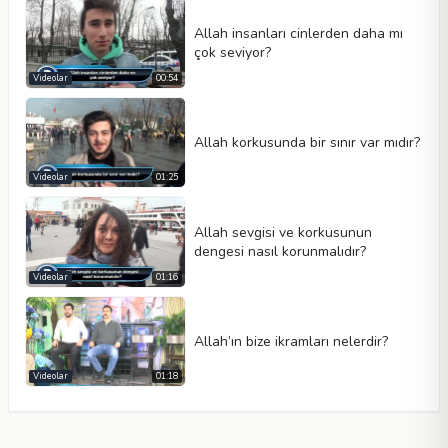
Allah insanları cinlerden daha mı
çok seviyor?
Videolar
00:54
Allah korkusunda bir sınır var mıdır?
Videolar
01:25
Allah sevgisi ve korkusunun
dengesi nasıl korunmalıdır?
Videolar
01:16
Allah’ın bize ikramları nelerdir?
Videolar
01:18
Özet
Bu videoda hürriyet kavramı derinlemesine incelenmekte ve insanın