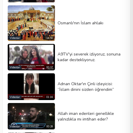
Osmanlı'nın İslam ahlakı
Videolar
04:50
A9TV'yi severek izliyoruz, sonuna
kadar destekliyoruz.
Videolar
00:37
Adnan Oktar'ın Çinli izleyicisi:
“İslam dinini sizden öğrendim”
Videolar
01:16
Allah iman edenleri genellikle
yalnızlıkla mı imtihan eder?
Videolar
00:28