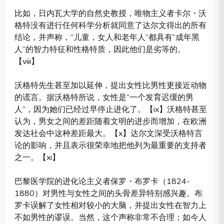
比如，日内瓦大学的自然史教授，唯物主义者卡尔・沃
格特没有进行任何科学分析就同意了达尔文得出的所有
结论，并声称，“儿童，女人和老年人”都具有“成年黑
人”的智力特征和性格特质，因此他们是劣等的。
【viii】
沃格特先生甚至加以延伸，提出女性比男性更接近动物
的谎言。据沃格特所说，女性是“一个发育迟缓的男
人”，因为她们已经过早停止进化了。【ix】沃格特甚至
认为，男女之间的差距随着文明的进步而增加，在欧洲
发达社会中这种差距最大。【x】达尔文深受沃格特言
论的影响，并且表示很荣幸地把他列为最重要的支持者
之一。【xi】
巴黎医学院的进化论主义者保罗・布罗卡（1824-
1880）对男性与女性之间的头骨差异特别感兴趣。布
罗卡误解了女性相对较小的大脑，并提出女性在智力上
不如男性的谬误。当然，这个声称非常不合理；如今人