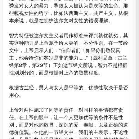
诱发对女人的暴力，导致女人被认为是次等的生命。那
些藐视女性的哲学，比如法西斯主义，共产主义，从根
本来说，就是在拥护达尔文对女性的错误理解。
智力特征被达尔文主义者用作标准来评判孰优孰劣，其
实这种能力是上帝赋予给人类的，不分性别。在一节经
文中，上帝启示人们：
“
信仰者们！如果你们敬畏真
主，他会给你们鉴别是非的能力
……
”
（战利品章：古兰
经第
8
章，第
29
节）正如这节经文所说，智力不是根据
性别划分的，而是根据对上帝的敬畏程度。
根据古兰经，男人与女人是平等的，优越性取决于是否
用心。
上帝对两性施加了同等的责任，对同样的事情都有责
任。在上帝的眼中，让一个人更加优等的条件不是性
别，而是对他的敬畏，深沉的爱，奉献，以及正确的道
德价值观。在他的一节经文中，我们的主表示，不论性