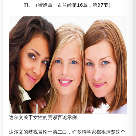
们。（蜜蜂章：古兰经第
16
章，第
97
节）
达尔文关于女性的荒谬言论示例
达尔文的歧视言论一清二白，许多科学家都很清楚这个