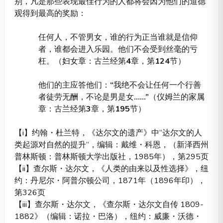
别，凡是那些表现最佳行为的人都将会因为他们的道德
观得到最高的奖励：
任何人，不管男女，谁的行为正当谁就是信仰
者，谁都会进入乐园。他们不会受到丝毫的亏
枉。（妇女章：古兰经第
4
章，第
124
节）
他们的主应答他们：
“
我绝不会让任何一个行善
者徒劳无酬，不论是男是女
……
”
（仪姆兰的家属
章：古兰经第
3
章，第
195
节）
【i】约翰・杜兰特，《达尔文的遗产》中“达尔文的人
类起源对自然的提升”，编辑：戴维・科恩，（新泽西州
普林斯顿：普林斯顿大学出版社，1985年），第295页
【ii】查尔斯・达尔文，《人类的由来以及性选择》，纽
约：丹尼尔・阿普尔顿公司，1871年（1896年印），
第326页
【iii】查尔斯・达尔文，《查尔斯・达尔文自传 1809-
1882》（编辑：诺拉・巴洛），纽约：威廉・沃德・