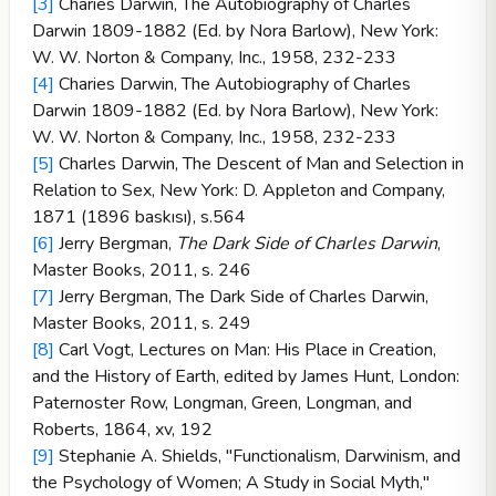
[3]
Charies Darwin, The Autobiography of Charles
Darwin 1809-1882 (Ed. by Nora Barlow), New York:
W. W. Norton & Company, Inc., 1958, 232-233
[4]
Charies Darwin, The Autobiography of Charles
Darwin 1809-1882 (Ed. by Nora Barlow), New York:
W. W. Norton & Company, Inc., 1958, 232-233
[5]
Charles Darwin, The Descent of Man and Selection in
Relation to Sex, New York: D. Appleton and Company,
1871 (1896 baskısı), s.564
[6]
Jerry Bergman,
The Dark Side of Charles Darwin
,
Master Books, 2011, s. 246
[7]
Jerry Bergman, The Dark Side of Charles Darwin,
Master Books, 2011, s. 249
[8]
Carl Vogt, Lectures on Man: His Place in Creation,
and the History of Earth, edited by James Hunt, London:
Paternoster Row, Longman, Green, Longman, and
Roberts, 1864, xv, 192
[9]
Stephanie A. Shields, "Functionalism, Darwinism, and
the Psychology of Women; A Study in Social Myth,"