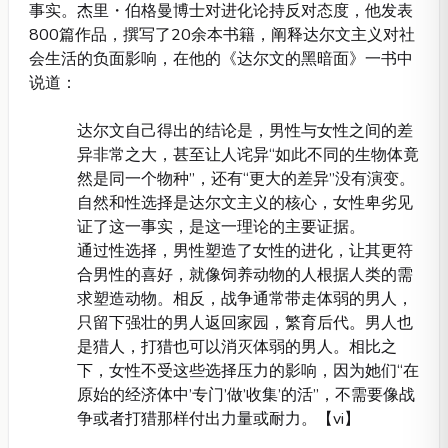
事实。杰里・伯格曼博士对进化论持反对态度，他发表
800篇作品，撰写了20余本书籍，阐释达尔文主义对社
会生活的负面影响，在他的《达尔文的黑暗面》一书中
说道：
达尔文自己得出的结论是，男性与女性之间的差
异非常之大，甚至让人诧异“如此不同的生物体竟
然是同一个物种”，还有“更大的差异”没有演变。
自然和性选择是达尔文主义的核心，女性卑劣见
证了这一事实，是这一理论的主要证据。
通过性选择，男性塑造了女性的进化，让其更符
合男性的喜好，就像饲养动物的人根据人类的需
求塑造动物。相反，战争通常带走体弱的男人，
只留下强壮的男人返回家园，繁育后代。男人也
是猎人，打猎也可以消灭体弱的男人。相比之
下，女性不受这些选择压力的影响，因为她们“在
原始的经济体中’专门’做’收集’的活”，不需要像战
争或者打猎那样付出力量或耐力。【vi】