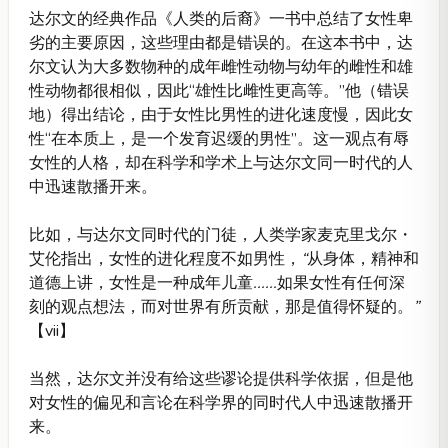
达尔文的经典作品《人类的后裔》一书中总结了女性卑
劣的主要原因，这些理由都是错误的。在这本书中，达
尔文认为大多数物种的成年雌性动物与幼年的雌性和雄
性动物都很相似，因此“雄性比雌性更高等。”他（错误
地）得出结论，由于女性比男性的进化速度慢，因此女
性“在本质上，是一个发育迟缓的男性”。这一观点有辱
女性的人格，却在科学和学术上与达尔文同一时代的人
中迅速散播开来。
比如，与达尔文同时代的门徒，人类学家麦克里戈尔・
艾伦指出，女性的进化程度不如男性，
“
从身体，精神和
道德上讲，女性是一种成年儿童
......
如果女性有任何深
刻的观点想法，而对世界有所贡献，那是值得怀疑的。
”
【vii】
当然，达尔文并没有给这些谬论提供科学依据，但是他
对女性的偏见和言论在科学界的同时代人中迅速散播开
来。