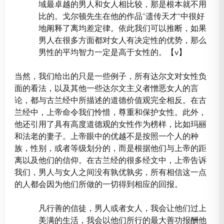
域最卓越的男人和女人相比较，那是根本就不用
比的。戈尔顿先生在他的作品“遗传天才”中很好
地阐释了离均差定律。依此我们可以推断，如果
男人在很多方面都对女人有决定性的优势，那么
男性的平均智力一定是高于女性的。【v】
当然，我们给出的只是一些例子，所有达尔文对女性负
面的看法，以及其他一些达尔文主义者憎恶女人的言
论，都与古兰经中所描述的道德价值观完全相反。在古
兰经中，上帝命令我们怜惜，尊重和保护女性。此外，
他还引用了具有高度道德观的女性作为榜样，比如玛丽
和法老的妻子。上帝眼中的优越不是按照一个人的种
族，性别，或者等级划分的，而是根据他们与上帝的距
离以及他们的信仰。在古兰经的很多经文中，上帝告诉
我们，男人与女人之间没有孰优孰劣，所有相信这一点
的人都会因为他们所做的一切得到相应的回报。
凡行善的信徒，男人或者女人，我会让他们过上
美满的生活，我会以他们所行的最大善功报酬他