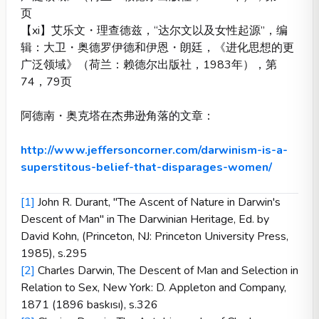
页
【xi】艾乐文・理查德兹，“达尔文以及女性起源”，编
辑：大卫・奥德罗伊德和伊恩・朗廷，《进化思想的更
广泛领域》（荷兰：赖德尔出版社，1983年），第
74，79页
阿德南・奥克塔在杰弗逊角落的文章：
http://www.jeffersoncorner.com/darwinism-is-a-
superstitous-belief-that-disparages-women/
[1]
John R. Durant, "The Ascent of Nature in Darwin's
Descent of Man" in The Darwinian Heritage, Ed. by
David Kohn, (Princeton, NJ: Princeton University Press,
1985), s.295
[2]
Charles Darwin, The Descent of Man and Selection in
Relation to Sex, New York: D. Appleton and Company,
1871 (1896 baskısı), s.326