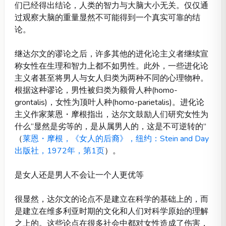
们已经得出结论，人类的智力与大脑大小无关。仅仅通
过观察大脑的重量显然不可能得到一个真实可靠的结
论。
继达尔文的谬论之后，许多其他的进化论主义者继续宣
称女性在生理和智力上都不如男性。此外，一些进化论
主义者甚至将男人与女人归类为两种不同的心理物种。
根据这种谬论，男性被归类为额骨人种(homo-
grontalis)，女性为顶叶人种(homo-parietalis)。进化论
主义作家莱恩・摩根指出，达尔文鼓励人们研究女性为
什么“显然是劣等的，是从属男人的，这是不可逆转的”
（
莱恩・摩根，《女人的后裔》，纽约：Stein and Day
出版社，1972年，第1页
）。
是女人还是男人不会让一个人更优等
很显然，达尔文的论点不是建立在科学的基础上的，而
是建立在维多利亚时期的文化和人们对科学原始的理解
之上的。这些论点在很多社会中都对女性造成了伤害，