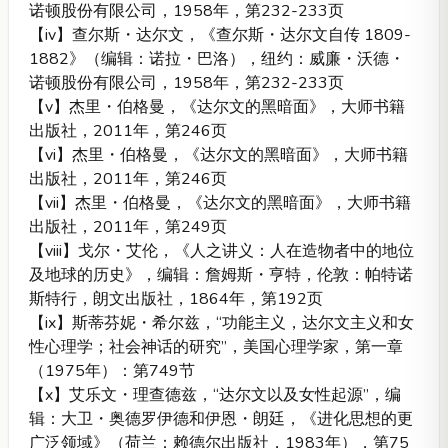
诺顿股份有限公司，1958年，第232-233页
【iv】查尔斯・达尔文，《查尔斯・达尔文自传 1809-
1882》（编辑：诺拉・巴洛），纽约：威廉・沃德・
诺顿股份有限公司，1958年，第232-233页
【v】杰里・伯格曼，《达尔文的黑暗面》，大师书籍
出版社，2011年，第246页
【vi】杰里・伯格曼，《达尔文的黑暗面》，大师书籍
出版社，2011年，第246页
【vii】杰里・伯格曼，《达尔文的黑暗面》，大师书籍
出版社，2011年，第249页
【viii】戈尔・艾伦，《人之讲义：人在造物者中的地位
及地球的历史》，编辑：詹姆斯・亨特，伦敦：帕特诺
斯特行，朗文出版社，1864年，第192页
【ix】斯蒂芬妮・希尔兹，“功能主义，达尔文主义和女
性心理学；社会神话的研究”，美国心理学家，第一章
（1975年）：第749节
【x】艾乐文・理查德兹，“达尔文以及女性起源”，编
辑：大卫・奥德罗伊德和伊恩・朗廷，《进化思想的更
广泛领域》（荷兰：赖德尔出版社，1983年），第75