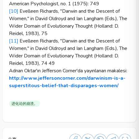
American Psychologist, no. 1 (1975): 749
[10]
Evelleen Richards, "Darwin and the Descent of
Women," in David Oldroyd and Ian Langham (Eds.), The
Wider Domain of Evolutionary Thought (Holland: D.
Reidel, 1983), 75
[11]
Evelleen Richards, "Darwin and the Descent of
Women," in David Oldroyd and Ian Langham (Eds.), The
Wider Domain of Evolutionary Thought (Holland: D.
Reidel, 1983), 74 49
Adnan Oktar'ın Jefferson Corner'da yayınlanan makalesi:
http://www.jeffersoncorner.com/darwinism-is-a-
superstitous-belief-that-disparages-women/
进化论的崩溃。