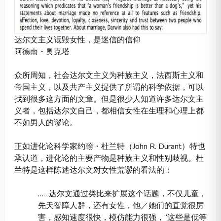
达尔文主义诋毁女性，是迷信的信仰
阿德南・奥克塔
众所周知，社会达尔文主义为种族主义，法西斯主义和
帝国主义，以及共产主义提供了所谓的科学依据，可以
找到很多这方面的文章。但是很少人知道许多达尔文主
义者，包括达尔文自己，都相信女性在生理和心理上都
不如男人的谬论。
正如进化论科学家约翰・杜兰特（John R. Durant）特也
承认道，进化论的主要产物是种族主义和性别歧视。杜
兰特是这样陈述达尔文对女性荒谬的看法的：
……达尔文通过类比来扩展这个话题，不仅儿童，
先天智障人群，还有女性，他／她们的直觉很厉
害，感知速度很快，模仿能力很强，“这些是低等