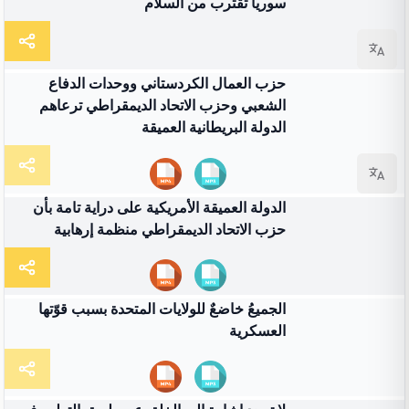
سوريا تقترب من السلام
02:25
فيديو
حزب العمال الكردستاني ووحدات الدفاع
الشعبي وحزب الاتحاد الديمقراطي ترعاهم
الدولة البريطانية العميقة
02:21
فيديو
الدولة العميقة اﻷمريكية على دراية تامة بأن
حزب الاتحاد الديمقراطي منظمة إرهابية
13:01
فيديو
الجميعُ خاضعٌ للولايات المتحدة بسبب قوّتها
العسكرية
03:58
فيديو