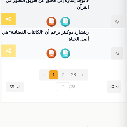
لا توجد إشارة إلى الخلق عن طريق التطور في
القرآن
01:47
فيديو
ريتشارد دوكينز يزعم أن "الكائنات الفضائية" هي
أصل الحياة
..
«
1
2
28
»
20
551
/ 28