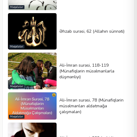
Məqalələr
Əhzab surəsi, 62 (Allahın sünnəti)
Məqalələr
Ali-İmran surəsi, 118-119
(Münafiqlərin müsəlmanlarla
düşmənliyi)
Məqalələr
Ali-İmran surəsi, 78 (Münafiqlərin
müsəlmanları aldatmağa
çalışmaları)
Məqalələr