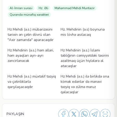
Al-İmran surəsi
Hz. Əli
Məhəmməd Mehdi Muntazır
Quranda münafiq xarakteri
Videolar
Videolar
Hz Mehdi (ə.s.) mübarizəsini
Hz. Mehdinin (ə.s) boynuna
tarixin ən çətin dövrü olan
mis lövhə asılacaq
"Axir zamanda" aparacaqdır
Videolar
Videolar
Hz Mehdinin (ə.s.) həm əlləri,
Hz Mehdinin (ə.s.) İslamı
həm ayaqları ayrı-ayrı
təbliğinin cəmiyyətdəki təsirini
zəncirlənəcək
azaltmaq üçün hiylələrə əl
atacaqlar
Videolar
Videolar
Hz Mehdi (ə.s.) müxtəlif təzyiq
Hz Mehdi (ə.s.) ilə birlikdə ona
və çətinliklərlə
kömək edənlər də mənəvi
qarşılaşacaqdır
təzyiq və zülmə məruz
qalacaqlar
PAYLAŞIN