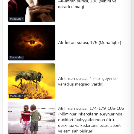
Ali-İmran surəsi, 200 (səbirli və
qərarlı olmaq)
Məqalələr
Ali-İmran surəsi, 175 (Münafiqlər)
Məqalələr
Ali İmran surəsi; 4 (Hər şeyin bir
yaradılış məqsədi vardır)
Məqalələr
Ali İmran surəsi; 174-179, 185-186
(Möminlər inkarçıların əleyhlərində
etdikləri fəaliyyətlərindən ötrü
qorxmaz və kədərlənməzlər, səbirli
və əzm sahibidirlər)