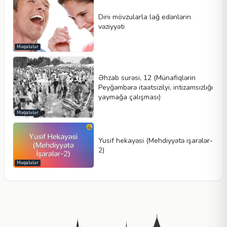
Dini mövzularla lağ edənlərin
vəziyyəti
Məqalələr
Əhzab surəsi, 12 (Münafiqlərin
Peyğəmbərə itaətsizilyi, intizamsızlığı
yaymağa çalışması)
Məqalələr
Yusif hekayəsi (Mehdiyyətə işarələr-
2)
Məqalələr