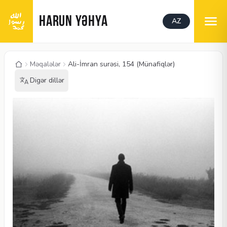
HARUN YƏHYA
AZ
Məqalələr
Ali-İmran surəsi, 154 (Münafiqlər)
Digər dillər