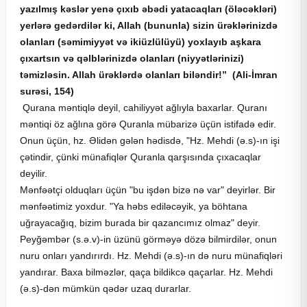
yazılmış kəslər yenə çıxıb əbədi yatacaqları (öləcəkləri)
yerlərə gedərdilər ki, Allah (bununla) sizin ürəklərinizdə
olanları (səmimiyyət və ikiüzlülüyü) yoxlayıb aşkara
çıxartsın və qəlblərinizdə olanları (niyyətlərinizi)
təmizləsin. Allah ürəklərdə olanları biləndir!” (Ali-İmran
surəsi, 154)
Qurana məntiqlə deyil, cahiliyyət ağlıyla baxarlar. Quranı
məntiqi öz ağlına görə Quranla mübarizə üçün istifadə edir.
Onun üçün, hz. Əlidən gələn hədisdə, "Hz. Mehdi (ə.s)-ın işi
çətindir, çünki münafiqlər Quranla qarşısında çıxacaqlar
deyilir.
Mənfəətçi olduqları üçün "bu işdən bizə nə var" deyirlər. Bir
mənfəətimiz yoxdur. "Ya həbs ediləcəyik, ya böhtana
uğrayacağıq, bizim burada bir qazancımız olmaz" deyir.
Peyğəmbər (s.ə.v)-in üzünü görməyə dözə bilmirdilər, onun
nuru onları yandırırdı. Hz. Mehdi (ə.s)-ın də nuru münafiqləri
yandırar. Baxa bilməzlər, qaça bildikcə qaçarlar. Hz. Mehdi
(ə.s)-dən mümkün qədər uzaq durarlar.