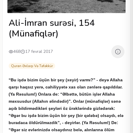
Ali-İmran surəsi, 154
(Münafiqlər)
468
17 fevral 2017
Quran Əxlaqı Və Təfəkkür
“
Bu
i
ş
d
ə
bizim
üçü
n
bir
ş
ey
(
xeyir
)
varm
ı?” -
dey
ə
Allaha
qar
şı
haqs
ı
z
yer
ə,
cahiliyy
ə
t
ə
xas
olan
zən
l
ə
r
ə
qap
ı
ld
ı
lar
.
(Ya Rəsulum!) Onlara de: “Əlbəttə, bütün işlər Allaha
məxsusdur (Allahın əlindədir)”. Onlar (münafiqlər) sənə
açıb bildirmədikləri şeyləri öz ürəklərində gizlədərək:
“Əgər bu işdə bizim üçün bir şey (bir qələbə) olsaydı, elə
buradaca öldürülməzdik”, - deyirlər. (Ya Rəsulum!) De:
“Əgər siz evlərinizdə olsaydınız belə, alınlarına ölüm