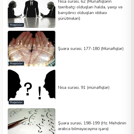
Nisa surəsi, 62 (Münafiqlərin
təxribatçı olduqları halda, yaxşı və
barışdırıcı olduqları iddiası
yürütmələri)
Məqalələr
Şuəra surəsi, 177-180 (Münafiqlər)
Məqalələr
Nisa surəsi, 91 (münafiqlər)
Məqalələr
Şuəra surəsi, 198-199 (Hz. Mehdinin
ərəbcə bilməyəcəyinə işarə)