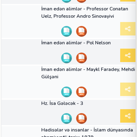
02:26
VIDEO
İman edən alimlər - Professor Conatan
Uelz, Professor Andro Sinovayivi
01:48
VIDEO
İman edən alimlər - Pol Nelson
02:07
VIDEO
İman edən alimlər - Maykl Faradey, Mehdi
Gülşəni
10:10
VIDEO
Hz. İsa Gələcək - 3
06:03
VIDEO
Hadisələr və insanlar - İslam dünyasında