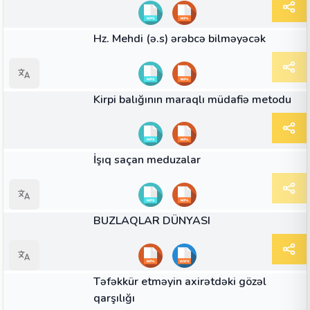
05:39
VIDEO
Hz. Mehdi (ə.s) ərəbcə bilməyəcək
03:00
VIDEO
Kirpi balığının maraqlı müdafiə metodu
02:04
VIDEO
İşıq saçan meduzalar
33:45
VIDEO
BUZLAQLAR DÜNYASI
02:08
VIDEO
Təfəkkür etməyin axirətdəki gözəl
qarşılığı