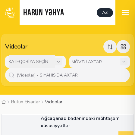
HARUN YƏHYA
AZ
Videolar
KATEQORİYA SEÇİN
Bütün Əsərlər
Videolar
05:10
VIDEO
Ağcaqanad bədənindəki möhtəşəm
xüsusiyyətlər