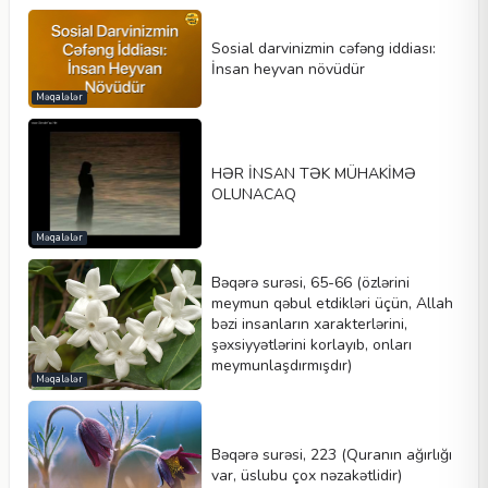
Sosial darvinizmin cəfəng iddiası:
İnsan heyvan növüdür
Məqalələr
HƏR İNSAN TƏK MÜHAKİMƏ
OLUNACAQ
Məqalələr
Bəqərə surəsi, 65-66 (özlərini
meymun qəbul etdikləri üçün, Allah
bəzi insanların xarakterlərini,
şəxsiyyətlərini korlayıb, onları
meymunlaşdırmışdır)
Məqalələr
Bəqərə surəsi, 223 (Quranın ağırlığı
var, üslubu çox nəzakətlidir)