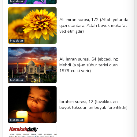
Məqalələr
Ali imran surəsi, 172 (Allah yolunda
qazi olanlara, Allah böyük mükafat
vəd etmişdir)
Məqalələr
Ali İmran surəsi, 64 (əbcədi, hz.
Mehdi (ə.s)-ın zühur tarixi olan
1979-cu ili verir)
Məqalələr
İbrahim surəsi, 12 (təvəkkül ən
böyük lüksdür, ən böyük fərəhlikdir)
Məqalələr