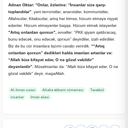
Adnan Oktar: "Onlar, özlərinə:
“İnsanlar sizə qarşı
toplandılar”
, yəni terroristlər, anarxistlər, kommunistlər,
Allahsızlar, Kitabsızlar, artıq hər kimsə, hücum etməyə niyyət
edənlər. Hücum etməyənlər başqa. Hücum etmək istəyənlər.
"Artıq onlardan qorxun",
əvvəllər: “PKK qiyam qaldıracaq,
bunu edəcək, onu edəcək, qorxun” deyirdilər, izah edirdilər.
Biz də bu cür insanlara lazımi cavabı verirdik.
““Artıq
onlardan qorxun” dedikləri halda imanları artanlar və:
“Allah bizə kifayət edər, O nə gözəl vəkildir”
deyənlərdir”.
Müsəlmanlar da: "Allah bizə kifayət edər, O nə
gözəl vəkildir" deyir, maşaAllah.
Al-İmran surəsi
Allaha etibarın olmaması
Təvəkkül
insanlar
İmran ailəsi