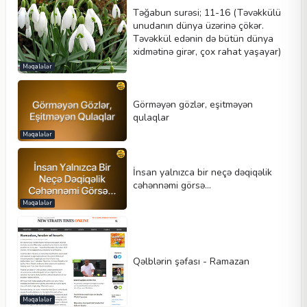
Təğabun surəsi; 11-16 (Təvəkkülü
unudanın dünya üzərinə çökər.
Təvəkkül edənin də bütün dünya
xidmətinə girər, çox rahat yaşayar)
Məqalələr
Görməyən gözlər, eşitməyən
qulaqlar
Məqalələr
İnsan yalnızca bir neçə dəqiqəlik
cəhənnəmi görsə...
Məqalələr
Qəlblərin şəfası - Ramazan
Məqalələr