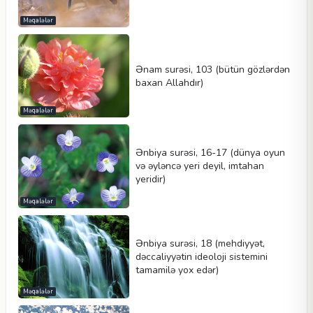
Məqalələr
Ənam surəsi, 103 (bütün gözlərdən
baxan Allahdır)
Məqalələr
Ənbiya surəsi, 16-17 (dünya oyun
və əyləncə yeri deyil, imtahan
yeridir)
Məqalələr
Ənbiya surəsi, 18 (mehdiyyət,
dəccaliyyətin ideoloji sistemini
tamamilə yox edər)
Məqalələr