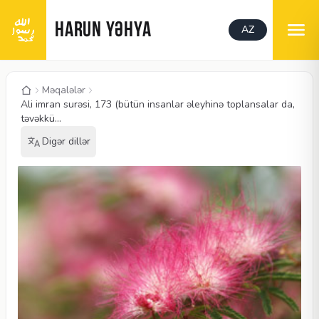
HARUN YƏHYA
AZ
Məqalələr
Ali imran surəsi, 173 (bütün insanlar əleyhinə toplansalar da,
təvəkkü...
Digər dillər