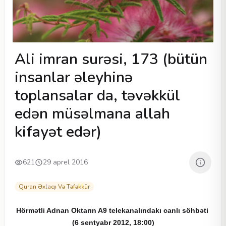
Ali imran surəsi, 173 (bütün
insanlar əleyhinə
toplansalar da, təvəkkül
edən müsəlmana allah
kifayət edər)
621
29 aprel 2016
Quran Əxlaqı Və Təfəkkür
Hörmətli
Adnan Oktarın A9 telekanalındakı canlı söhbəti
(6 sentyabr 2012, 18:00)