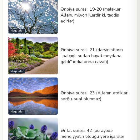
Ənbiya surəsi, 19-20 (mələklər
Allahı, milyon illərdir ki, təqdis
edirlər)
Məqalələr
Ənbiya surəsi, 21 (darvinistlərin
“palçıqlı sudan həyat meydana
gəldi” iddialarına cavab)
Məqalələr
Ənbiya surəsi, 23 (Allahın etdikləri
sorğu-sual olunmaz)
Məqalələr
Ənfal surəsi, 42 (bu ayədə
mehdiyyətin olduğu yerə işarələr