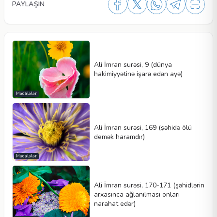
PAYLAŞIN
Ali İmran surəsi, 9 (dünya
hakimiyyətinə işarə edən ayə)
Məqalələr
Ali İmran surəsi, 169 (şəhidə ölü
demək haramdır)
Məqalələr
Ali İmran surəsi, 170-171 (şəhidlərin
arxasınca ağlanılması onları
narahat edər)