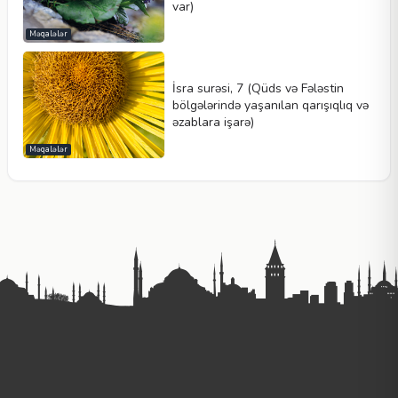
var)
Məqalələr
İsra surəsi, 7 (Qüds və Fələstin
bölgələrində yaşanılan qarışıqlıq və
əzablara işarə)
Məqalələr