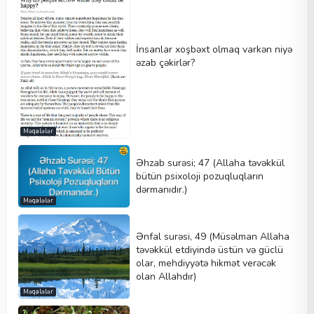
İnsanlar xoşbəxt olmaq varkən niyə
əzab çəkirlər?
Məqalələr
Əhzab surəsi; 47 (Allaha təvəkkül
bütün psixoloji pozuqluqların
dərmanıdır.)
Məqalələr
Ənfal surəsi, 49 (Müsəlman Allaha
təvəkkül etdiyində üstün və güclü
olar, mehdiyyətə hikmət verəcək
olan Allahdır)
Məqalələr