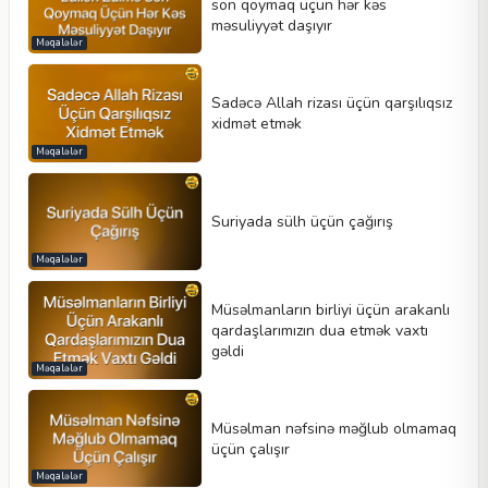
son qoymaq üçün hər kəs
məsuliyyət daşıyır
Məqalələr
Sadəcə Allah rizası üçün qarşılıqsız
xidmət etmək
Məqalələr
Suriyada sülh üçün çağırış
Məqalələr
Müsəlmanların birliyi üçün arakanlı
qardaşlarımızın dua etmək vaxtı
gəldi
Məqalələr
Müsəlman nəfsinə məğlub olmamaq
üçün çalışır
Məqalələr