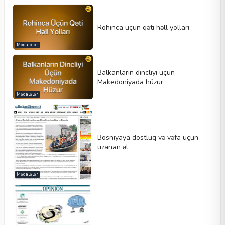
Rohinca üçün qəti həll yolları
Məqalələr
Balkanların dincliyi üçün
Makedoniyada hüzur
Məqalələr
Bosniyaya dostluq və vəfa üçün
uzanan əl
Məqalələr