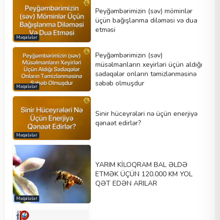
Peyğəmbərimizin (səv) möminlər
üçün bağışlanma diləməsi və dua
etməsi
Məqalələr
Peyğəmbərimizin (səv)
müsəlmanların xeyirləri üçün aldığı
sədəqələr onların təmizlənməsinə
səbəb olmuşdur
Məqalələr
Sinir hüceyrələri nə üçün enerjiyə
qənaət edirlər?
Məqalələr
YARIM KİLOQRAM BAL ƏLDƏ
ETMƏK ÜÇÜN 120.000 KM YOL
QƏT EDƏN ARILAR
Məqalələr