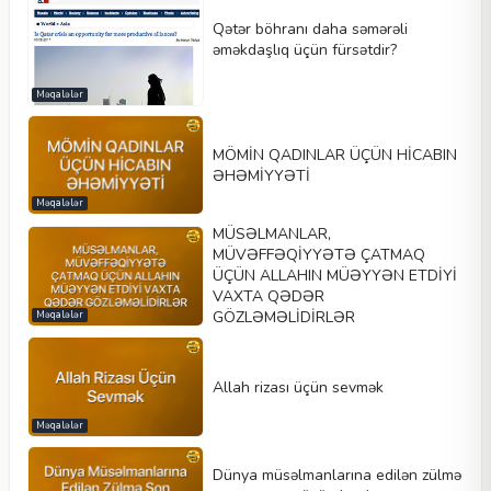
Qətər böhranı daha səmərəli
əməkdaşlıq üçün fürsətdir?
Məqalələr
MÖMİN QADINLAR ÜÇÜN HİCABIN
ƏHƏMİYYƏTİ
Məqalələr
MÜSƏLMANLAR,
MÜVƏFFƏQİYYƏTƏ ÇATMAQ
ÜÇÜN ALLAHIN MÜƏYYƏN ETDİYİ
VAXTA QƏDƏR
GÖZLƏMƏLİDİRLƏR
Məqalələr
Allah rizası üçün sevmək
Məqalələr
Dünya müsəlmanlarına edilən zülmə