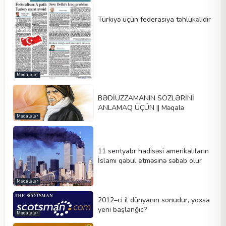
Türkiyə üçün federasiya təhlükəlidir
Məqalələr
BƏDİÜZZAMANIN SÖZLƏRİNİ
ANLAMAQ ÜÇÜN || Məqalə
Məqalələr
11 sentyabr hadisəsi amerikalıların
İslamı qəbul etməsinə səbəb olur
Məqalələr
2012–ci il dünyanın sonudur, yoxsa
yeni başlanğıc?
Məqalələr