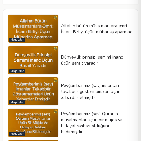
Allahın bütün müsəlmanlara əmri:
İslam Birliyi üçün mübarizə aparmaq
Məqalələr
Dünyəvilik prinsipi səmimi inanc
üçün şərait yaradır
Məqalələr
Peyğəmbərimiz (səv) insanları
təkəbbür göstərməmələri üçün
xəbərdar etmişdir
Məqalələr
Peyğəmbərimiz (səv) Quranın
müsəlmanlar üçün bir müjdə və
hidayət rəhbəri olduğunu
bildirmişdir
Məqalələr