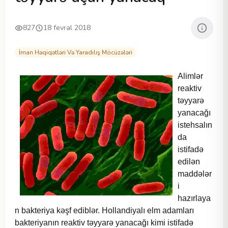
827
18 fevral 2018
İman Həqiqətləri Və Yaradılış Möcüzələri
Alimlər
reaktiv
təyyarə
yanacağı
istehsalın
da
istifadə
edilən
maddələr
i
hazırlaya
n bakteriya kəşf ediblər. Hollandiyalı elm adamları
bakteriyanın reaktiv təyyarə yanacağı kimi istifadə