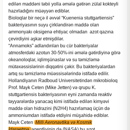
edilən maddəni təbii yolla əmələ gətirən zülal kokteyli
hazırladığını müəyyən ediblər.
Bioloqlar bir neçə il əvvəl “Kuenenia stuttgartiensis”
bakteriyasının suyu çirkləndirən maddə olan
ammonyakı oksigenə ehtiyac olmadan azot qazına
çevirdiyini aşkar etmişdilər.
“Annamoks” adlandırılan bu cür bakteriyalar
atmosferdəki azotun 30-50%-ini əmələ gətirdiyinə görə
okeanoloqlar, iqlimşünaslar və su təmizləmə
mütəxəssislərinin diqqətini çəkir. Bu bakteriyalardan
artıq su təmizləmə müəssisələrində istifadə edilir.
Hollandiyanın Radboud Universitetindən mikrobioloq
Prof. Mayk Ceten (Mike Jetten) və qrupu K.
stuttgartiensis bakteriyasının eyni zamanda reaktiv
təyyarələrdə yanacaq kimi istifadə edilən kimyəvi
maddə olan hidrazini (N2H4) hazırlamaq üçün də
ammoniumdan istifadə etdiyini müşahidə ediblər.
Mayk Ceten
Milli Aeronavtika və Kosmik
İdarəetmə
agentliyinin də (NASA) bu azot