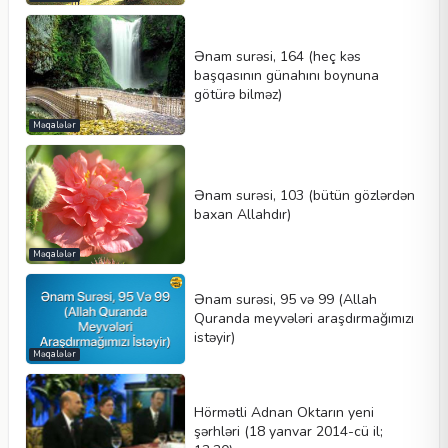
Ənam surəsi, 164 (heç kəs
başqasının günahını boynuna
götürə bilməz)
Məqalələr
Ənam surəsi, 103 (bütün gözlərdən
baxan Allahdır)
Məqalələr
Ənam surəsi, 95 və 99 (Allah
Quranda meyvələri araşdırmağımızı
istəyir)
Məqalələr
Hörmətli Adnan Oktarın yeni
şərhləri (18 yanvar 2014-cü il;