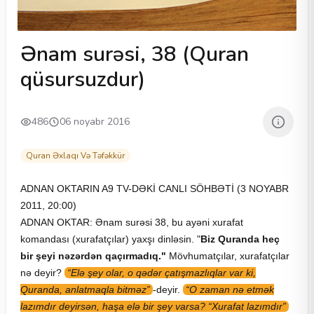
Ənam surəsi, 38 (Quran
qüsursuzdur)
486
06 noyabr 2016
Quran Əxlaqı Və Təfəkkür
ADNAN OKTARIN A9 TV-DƏKİ CANLI SÖHBƏTİ (3 NOYABR
2011, 20:00)
ADNAN OKTAR: Ənam surəsi 38, bu ayəni xurafat
komandası (xurafatçılar) yaxşı dinləsin. "
Biz Quranda heç
bir şeyi nəzərdən qaçırmadıq."
Mövhumatçılar, xurafatçılar
nə deyir?
“Elə şey olar, o qədər çatışmazlıqlar var ki,
Quranda, anlatmaqla bitməz”
-deyir.
“O zaman nə etmək
lazımdır deyirsən, haşa elə bir şey varsa? “Xurafat lazımdır”