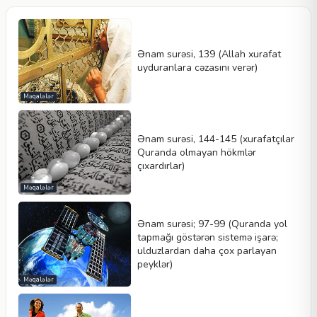
Ənam surəsi, 139 (Allah xurafat
uyduranlara cəzasını verər)
Məqalələr
Ənam surəsi, 144-145 (xurafatçılar
Quranda olmayan hökmlər
çıxardırlar)
Məqalələr
Ənam surəsi; 97-99 (Quranda yol
tapmağı göstərən sistemə işarə;
ulduzlardan daha çox parlayan
peyklər)
Məqalələr