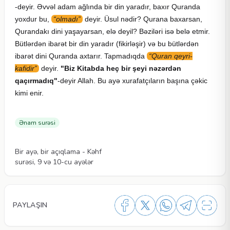
-deyir. Əvvəl adam ağlında bir din yaradır, baxır Quranda
yoxdur bu,
“olmadı”
deyir. Üsul nədir? Qurana baxarsan,
Qurandakı dini yaşayarsan, elə deyil? Bəziləri isə belə etmir.
Bütlərdən ibarət bir din yaradır (fikirləşir) və bu bütlərdən
ibarət dini Quranda axtarır. Tapmadıqda
“Quran qeyri-
kafidir”
deyir.
"Biz Kitabda heç bir şeyi nəzərdən
qaçırmadıq"
-deyir Allah. Bu ayə xurafatçıların başına çəkic
kimi enir.
Ənam surəsi
Videolar
Bir ayə, bir açıqlama - Kəhf
surəsi, 9 və 10-cu ayələr
PAYLAŞIN