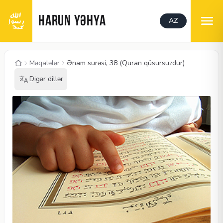
HARUN YƏHYA
AZ
Məqalələr
Ənam surəsi, 38 (Quran qüsursuzdur)
Digər dillər