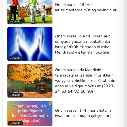
Ənam surəsi; 48 (Həqiqi
müsəlmanlarda mütləq sevinc olar)
Məqalələr
Ənam surəsi; 43-44 (İnsanların
dünyada yaşanan fəlakətlərdən
ibrət götürüb Allahdan xilaskar
Mehdi (ə.s)-ı istəmələri lazımdır.)
Məqalələr
Ənam surəsində Mehdinin
tanınacağına işarələr, müşriklərin
vəziyyəti, çətinlikdə ikən Allaha dua
edənlər və digər mövzular (20,23-
24, 63-64, 82, 88, 90)
Məqalələr
Ənam surəsi, 144 (münafiqlərin
insanları azdırmağa çalışmaları)
Məqalələr