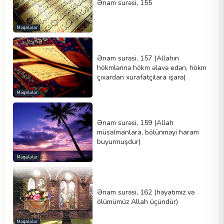
Ənam surəsi, 155
Məqalələr
Ənam surəsi, 157 (Allahın
hökmlərinə hökm əlavə edən, hökm
çıxardan xurafatçılara işarə)
Məqalələr
Ənam surəsi, 159 (Allah
müsəlmanlara, bölünməyi haram
buyurmuşdur)
Məqalələr
Ənam surəsi, 162 (həyatımız və
ölümümüz Allah üçündür)
Məqalələr