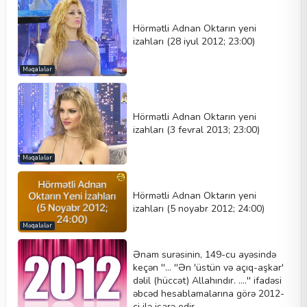
Hörmətli Adnan Oktarın yeni
izahları (28 iyul 2012; 23:00)
Məqalələr
Hörmətli Adnan Oktarın yeni
izahları (3 fevral 2013; 23:00)
Məqalələr
Hörmətli Adnan Oktarın yeni
izahları (5 noyabr 2012; 24:00)
Məqalələr
Ənam surəsinin, 149-cu ayəsində
keçən ''... ''Ən 'üstün və açıq-aşkar'
dəlil (hüccət) Allahındır. ....'' ifadəsi
əbcəd hesablamalarına görə 2012-
ci ilə işarə edir