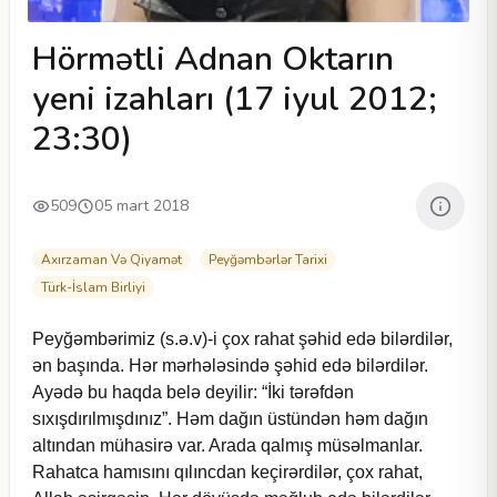
Hörmətli Adnan Oktarın
yeni izahları (17 iyul 2012;
23:30)
509
05 mart 2018
Axırzaman Və Qiyamət
Peyğəmbərlər Tarixi
Türk-İslam Birliyi
Peyğəmbərimiz (s.ə.v)-i çox rahat şəhid edə bilərdilər,
ən başında. Hər mərhələsində şəhid edə bilərdilər.
Ayədə bu haqda belə deyilir: “İki tərəfdən
sıxışdırılmışdınız”. Həm dağın üstündən həm dağın
altından mühasirə var. Arada qalmış müsəlmanlar.
Rahatca hamısını qılıncdan keçirərdilər, çox rahat,