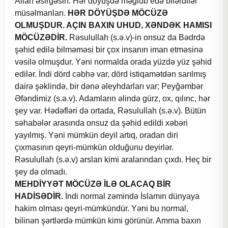
Allah əsirgəsin. Hər döyüşdə məğlub edə bilərdilər
müsəlmanları.
HƏR DÖYÜŞDƏ MÖCÜZƏ
OLMUŞDUR. AÇIN BAXIN UHUD, XƏNDƏK HAMISI
MÖCÜZƏDİR.
Rəsulullah (s.ə.v)-in onsuz da Bədrdə
şəhid edilə bilməməsi bir çox insanın iman etməsinə
vəsilə olmuşdur. Yəni normalda orada yüzdə yüz şəhid
edilər. İndi dörd cəbhə var, dörd istiqamətdən sarılmış
dairə şəklində, bir dənə əleyhdarları var; Peyğəmbər
Əfəndimiz (s.ə.v). Adamların əlində gürz, ox, qılınc, hər
şey var. Hədəfləri də ortada, Rəsulullah (s.ə.v). Bütün
səhabələr arasında onsuz da şəhid edildi xəbəri
yayılmış. Yəni mümkün deyil artıq, oradan diri
çıxmasının qeyri-mümkün olduğunu deyirlər.
Rəsulullah (s.ə.v) arslan kimi aralarından çıxdı. Heç bir
şey də olmadı.
MEHDİYYƏT MÖCÜZƏ İLƏ OLACAQ BİR
HADİSƏDİR.
İndi normal zəmində İslamın dünyaya
hakim olması qeyri-mümkündür. Yəni bu normal,
bilinən şərtlərdə mümkün kimi görünür. Amma baxın