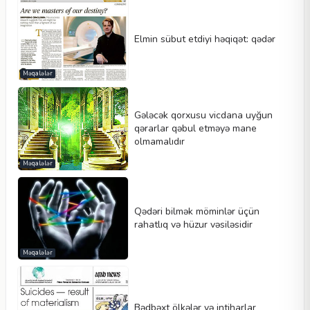
Elmin sübut etdiyi həqiqət: qədər
Məqalələr
Gələcək qorxusu vicdana uyğun
qərarlar qəbul etməyə mane
olmamalıdır
Məqalələr
Qədəri bilmək möminlər üçün
rahatlıq və hüzur vəsiləsidir
Məqalələr
Bədbəxt ölkələr və intiharlar