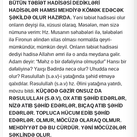
BÜTÜN TƏBİƏT HADİSƏSİ DEDİKLƏRİ
HADİSƏLƏR HAMISI MEHDİYƏ KÖMƏK EDƏCƏK
ŞƏKİLDƏ OLUR HAZIRDA.
Yəni təbiət hadisəsi olur
onların deyişi ilə, xüsusi olaraq. Məsələn, mən sizə
nümunə verim: Hz. Musanın səhabələri ilə, tələbələri
ilə Fironun əlindən xilas olması normalda qeyri-
mümkündür, mümkün deyil. Onların təbiət hadisəsi
dediyi hadisə Allahın əmri ilə o anda meydana gəlir.
Adam deyir: “Məhz o bir dəfəliyinə olmuşdur” Hansı bir
dəfəliyinə? Yaxşı Bədirdə necə olur? Uhudda necə
olur? Rəsulullah (s.ə.v)-i yatağında şəhid etməyə
qalxdılar. Rəsulullah (s.ə.v) hz. Əlini yatağına yatırdı,
mövzu bitdi.
KÜÇƏDƏ GƏZİR ONSUZ DA
RƏSULULLAH (S.Ə.V), OX ATIB ŞƏHİD EDƏRLƏR,
NİZƏ ATIB ŞƏHİD EDƏRLƏR, BIÇAQ ATIB ŞƏHİD
EDƏRLƏR. TOPLUCA HÜCUM EDİB ŞƏHİD
EDƏRLƏR. OLMUR, MÖCÜZƏ OLARAQ OLMUR.
MEHDİYYƏT DƏ BU CÜRDÜR. YƏNİ MÖCÜZƏLƏR
ŞƏKLİNDƏ OLUR.