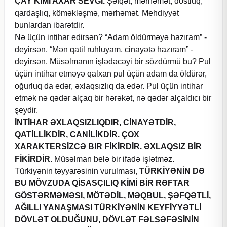
ÇAY KİMİ AXAR SEVGİ.
Şəfqət, mərhəmət, dostluq,
qardaşlıq, köməkləşmə, mərhəmət. Mehdiyyət
bunlardan ibarətdir.
Nə üçün intihar edirsən? “Adam öldürməyə hazıram” -
deyirsən. “Mən qatil ruhluyam, cinayətə hazıram” -
deyirsən. Müsəlmanın işlədəcəyi bir sözdürmü bu? Pul
üçün intihar etməyə qalxan pul üçün adam da öldürər,
oğurluq da edər, əxlaqsızlıq da edər. Pul üçün intihar
etmək nə qədər alçaq bir hərəkət, nə qədər alçaldıcı bir
şeydir.
İNTİHAR ƏXLAQSIZLIQDIR, CİNAYƏTDİR,
QATİLLİKDİR, CANİLİKDİR. ÇOX
XARAKTERSİZCƏ BIR FİKİRDİR. ƏXLAQSIZ BİR
FİKİRDİR.
Müsəlman belə bir ifadə işlətməz.
Türkiyənin təyyarəsinin vurulması,
TÜRKİYƏNİN DƏ
BU MÖVZUDA QİSASÇILIQ KİMİ BİR RƏFTAR
GÖSTƏRMƏMƏSI, MÖTƏDİL, MƏQBUL, ŞƏFQƏTLİ,
AĞILLI YANAŞMASI TÜRKİYƏNİN KEYFİYYƏTLİ
DÖVLƏT OLDUĞUNU, DÖVLƏT FƏLSƏFƏSİNİN