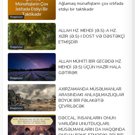
Ağlamaq münafiqlərin çox istifadə
etdiyi bir taktikadır
Məqalələr
ALLAH HZ. MEHDİ (Ə.S)-A HZ.
XIZIR (Ə.S)-I DOST VƏ DƏSTƏKÇİ
ETMİŞDİR
Məqalələr
ALLAH MÜHİTİ BİR GECƏDƏ HZ.
MEHDİ (Ə.S) ÜÇÜN HAZIR HALA
GƏTİRƏR
Məqalələr
AXIRZAMANDA MÜSƏLMANLAR
ARASINDAKI ANLAŞILMAZLIQLAR
BÖYÜK BİR FƏLAKƏTƏ
ÇEVRİLƏCƏK
Məqalələr
DƏCCAL, İNSANLARIN ONUN
VARLIĞINI UNUTDUQLARI,
MÜSƏLMANLARIN DA HAQQINDA