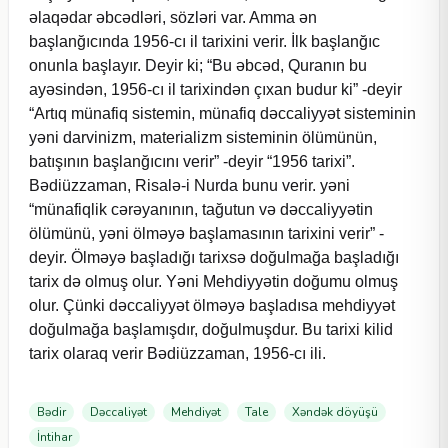
əlaqədar əbcədləri, sözləri var. Amma ən
başlanğıcında 1956-cı il tarixini verir. İlk başlanğıc
onunla başlayır. Deyir ki; “Bu əbcəd, Quranın bu
ayəsindən, 1956-cı il tarixindən çıxan budur ki” -deyir
“Artıq münafiq sistemin, münafiq dəccaliyyət sisteminin
yəni darvinizm, materializm sisteminin ölümünün,
batışının başlanğıcını verir” -deyir “1956 tarixi”.
Bədiüzzaman, Risalə-i Nurda bunu verir. yəni
“münafiqlik cərəyanının, tağutun və dəccaliyyətin
ölümünü, yəni ölməyə başlamasının tarixini verir” -
deyir. Ölməyə başladığı tarixsə doğulmağa başladığı
tarix də olmuş olur. Yəni Mehdiyyətin doğumu olmuş
olur. Çünki dəccaliyyət ölməyə başladısa mehdiyyət
doğulmağa başlamışdır, doğulmuşdur. Bu tarixi kilid
tarix olaraq verir Bədiüzzaman, 1956-cı ili.
Bədir
Dəccaliyət
Mehdiyət
Tale
Xəndək döyüşü
İntihar