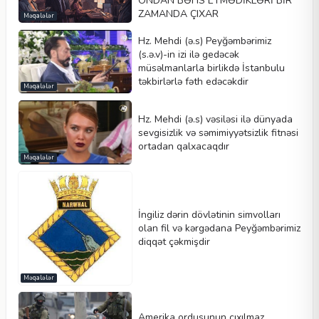
ONDAN BƏHS ETMƏDİKLƏRİ BİR
ZAMANDA ÇIXAR
Məqalələr
Hz. Mehdi (ə.s) Peyğəmbərimiz
(s.ə.v)-in izi ilə gedəcək
müsəlmanlarla birlikdə İstanbulu
təkbirlərlə fəth edəcəkdir
Məqalələr
Hz. Mehdi (ə.s) vəsiləsi ilə dünyada
sevgisizlik və səmimiyyətsizlik fitnəsi
ortadan qalxacaqdır
Məqalələr
İngiliz dərin dövlətinin simvolları
olan fil və kərgədana Peyğəmbərimiz
diqqət çəkmişdir
Məqalələr
Amerika ordusunun çıxılmaz