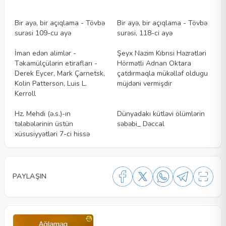
Videolar
Videolar
Bir ayə, bir açıqlama - Tövbə
Bir ayə, bir açıqlama - Tövbə
surəsi 109-cu ayə
surəsi, 118-ci ayə
Videolar
Videolar
İman edən alimlər -
Şeyx Nazim Kıbrısi Həzrətləri
Təkamülçülərin etirafları -
Hörmətli Adnan Oktara
Derek Eycer, Mark Çarnetsk,
çatdırmaqla mükəlləf oldugu
Kolin Patterson, Luis L.
müjdəni vermişdir
Kerroll
Videolar
Videolar
Hz. Mehdi (ə.s.)-ın
Dünyadakı kütləvi ölümlərin
tələbələrinin üstün
səbəbi_ Dəccal
xüsusiyyətləri 7-ci hissə
PAYLAŞIN