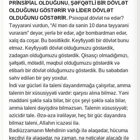
PRİNSİPİAL OLDUĞUNU, ŞƏFQƏTLİ BİR DÖVLƏT
OLDUĞUNU GÖSTƏRİR VƏ LİDER DÖVLƏT
OLDUĞUNU GÖSTƏRİR.
Psixopat dövlət nə edər?
Təyyarəni vurdun, “Al mən də sənin 10 dənə təyyarəni
vuraram” deyər, yerlə bir edər, ağır bombardman edər,
xalq da coşar. Bu bəsitlikdir. Keyfiyyətli bir dövlət bunu
etməz. Keyfiyyətli dövlət olduğumuzu göstərdik,
zadəgan olduğumuzu göstərdik. Qisasçı olmadığımızı,
şəfqətli, mötədil, məqbul olduğumuzu göstərdik və
etibarlı bir dövlət olduğumuzu göstərdik. Bu səbəbdən
səhv edilən bir şey yoxdur.
İndi var gücləri ilə taleni dayandırmağa çalışırlar, amma
talenin bir xüsusiyyəti vardır: qarşısı alına bilməz. Yəni
maddəni şəklə sala bilər, bir çox şeyi şəklə sala bilər,
amma taleni dəyişdirə bilməzsən. Talenin xüsusiyyəti;
əzicidir tale. Əzə-əzə irəliləyər, heç bir güc dayandıra
bilməz taleni, Allahın icazəsi ilə.
Bədiüzzamanın Mehdinin varlığı ilə əlaqədar, hücuma
keçdiyi ilə əlaqədar, nə zaman, nə nəticələr alacağı ilə