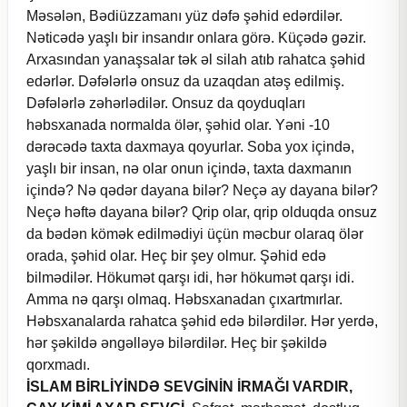
Məsələn, Bədiüzzamanı yüz dəfə şəhid edərdilər.
Nəticədə yaşlı bir insandır onlara görə. Küçədə gəzir.
Arxasından yanaşsalar tək əl silah atıb rahatca şəhid
edərlər. Dəfələrlə onsuz da uzaqdan atəş edilmiş.
Dəfələrlə zəhərlədilər. Onsuz da qoyduqları
həbsxanada normalda ölər, şəhid olar. Yəni -10
dərəcədə taxta daxmaya qoyurlar. Soba yox içində,
yaşlı bir insan, nə olar onun içində, taxta daxmanın
içində? Nə qədər dayana bilər? Neçə ay dayana bilər?
Neçə həftə dayana bilər? Qrip olar, qrip olduqda onsuz
da bədən kömək edilmədiyi üçün məcbur olaraq ölər
orada, şəhid olar. Heç bir şey olmur. Şəhid edə
bilmədilər. Hökumət qarşı idi, hər hökumət qarşı idi.
Amma nə qarşı olmaq. Həbsxanadan çıxartmırlar.
Həbsxanalarda rahatca şəhid edə bilərdilər. Hər yerdə,
hər şəkildə əngəlləyə bilərdilər. Heç bir şəkildə
qorxmadı.
İSLAM BİRLİYİNDƏ SEVGİNİN İRMAĞI VARDIR,