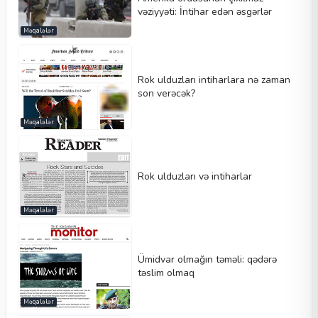
vəziyyəti: İntihar edən əsgərlər
Məqalələr
Rok ulduzları intiharlara nə zaman
son verəcək?
Məqalələr
Rok ulduzları və intiharlar
Məqalələr
Ümidvar olmağın təməli: qədərə
təslim olmaq
Məqalələr