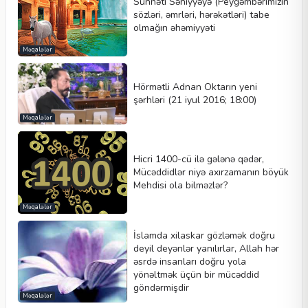
Sünnəti Səniyyəyə (Peyğəmbərimizin
sözləri, əmrləri, hərəkətləri) tabe
olmağın əhəmiyyəti
Məqalələr
Hörmətli Adnan Oktarın yeni
şərhləri (21 iyul 2016; 18:00)
Məqalələr
Hicri 1400-cü ilə gələnə qədər,
Mücəddidlər niyə axırzamanın böyük
Mehdisi ola bilməzlər?
Məqalələr
İslamda xilaskar gözləmək doğru
deyil deyənlər yanılırlar, Allah hər
əsrdə insanları doğru yola
yönəltmək üçün bir mücəddid
göndərmişdir
Məqalələr