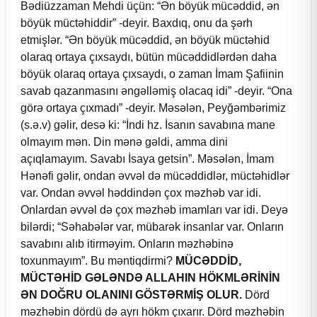
Bədiüzzaman Mehdi üçün: “Ən böyük mücəddid, ən
böyük müctəhiddir” -deyir. Baxdıq, onu da şərh
etmişlər. “Ən böyük mücəddid, ən böyük müctəhid
olaraq ortaya çıxsaydı, bütün mücəddidlərdən daha
böyük olaraq ortaya çıxsaydı, o zaman İmam Şafiinin
savab qazanmasını əngəlləmiş olacaq idi” -deyir. “Ona
görə ortaya çıxmadı” -deyir. Məsələn, Peyğəmbərimiz
(s.ə.v) gəlir, desə ki: “İndi hz. İsanın savabına mane
olmayım mən. Din mənə gəldi, amma dini
açıqlamayım. Savabı İsaya getsin”. Məsələn, İmam
Hənəfi gəlir, ondan əvvəl də mücəddidlər, müctəhidlər
var. Ondan əvvəl həddindən çox məzhəb var idi.
Onlardan əvvəl də çox məzhəb imamları var idi. Deyə
bilərdi; “Səhabələr var, mübarək insanlar var. Onların
savabını alıb itirməyim. Onların məzhəbinə
toxunmayım”. Bu məntiqdirmi?
MÜCƏDDİD,
MÜCTƏHİD GƏLƏNDƏ ALLAHIN HÖKMLƏRİNİN
ƏN DOĞRU OLANINI GÖSTƏRMİŞ OLUR.
Dörd
məzhəbin dördü də ayrı hökm çıxarır. Dörd məzhəbin