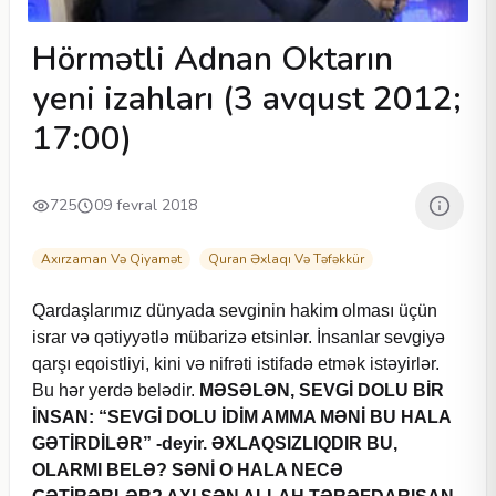
Hörmətli Adnan Oktarın
yeni izahları (3 avqust 2012;
17:00)
725
09 fevral 2018
Axırzaman Və Qiyamət
Quran Əxlaqı Və Təfəkkür
Qardaşlarımız dünyada sevginin hakim olması üçün
israr və qətiyyətlə mübarizə etsinlər. İnsanlar sevgiyə
qarşı eqoistliyi, kini və nifrəti istifadə etmək istəyirlər.
Bu hər yerdə belədir.
MƏSƏLƏN, SEVGİ DOLU BİR
İNSAN: “SEVGİ DOLU İDİM AMMA MƏNİ BU HALA
GƏTİRDİLƏR” -deyir. ƏXLAQSIZLIQDIR BU,
OLARMI BELƏ? SƏNİ O HALA NECƏ