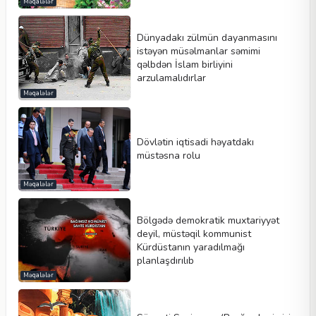
Məqalələr
Dünyadakı zülmün dayanmasını
istəyən müsəlmanlar səmimi
qəlbdən İslam birliyini
arzulamalıdırlar
Məqalələr
Dövlətin iqtisadi həyatdakı
müstəsna rolu
Məqalələr
Bölgədə demokratik muxtariyyət
deyil, müstəqil kommunist
Kürdüstanın yaradılmağı
planlaşdırılıb
Məqalələr