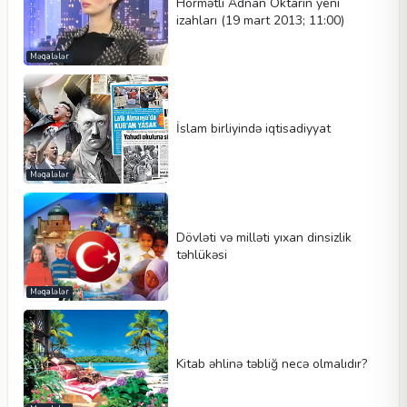
Hörmətli Adnan Oktarın yeni
izahları (19 mart 2013; 11:00)
Məqalələr
İslam birliyində iqtisadiyyat
Məqalələr
Dövləti və milləti yıxan dinsizlik
təhlükəsi
Məqalələr
Kitab əhlinə təbliğ necə olmalıdır?