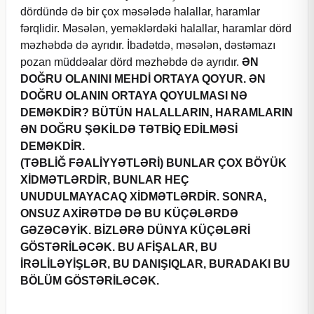
dördündə də bir çox məsələdə halallar, haramlar
fərqlidir. Məsələn, yeməklərdəki halallar, haramlar dörd
məzhəbdə də ayrıdır. İbadətdə, məsələn, dəstəmazı
pozan müddəalar dörd məzhəbdə də ayrıdır.
ƏN
DOĞRU OLANINI MEHDİ ORTAYA QOYUR. ƏN
DOĞRU OLANIN ORTAYA QOYULMASI NƏ
DEMƏKDİR? BÜTÜN HALALLARIN, HARAMLARIN
ƏN DOĞRU ŞƏKİLDƏ TƏTBİQ EDİLMƏSİ
DEMƏKDİR.
(TƏBLİĞ FƏALİYYƏTLƏRİ) BUNLAR ÇOX BÖYÜK
XİDMƏTLƏRDİR, BUNLAR HEÇ
UNUDULMAYACAQ XİDMƏTLƏRDİR. SONRA,
ONSUZ AXİRƏTDƏ DƏ BU KÜÇƏLƏRDƏ
GƏZƏCƏYİK. BİZLƏRƏ DÜNYA KÜÇƏLƏRİ
GÖSTƏRİLƏCƏK. BU AFİŞALAR, BU
İRƏLİLƏYİŞLƏR, BU DANIŞIQLAR, BURADAKI BU
BÖLÜM GÖSTƏRİLƏCƏK.