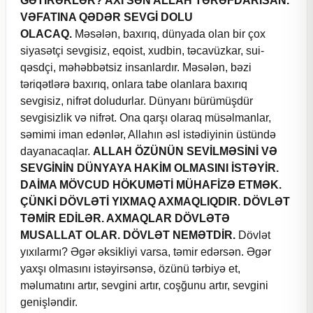
GƏTİRƏRLƏR? AXI SƏN ALLAH TƏRƏFDARISAN.
VƏFATINA QƏDƏR SEVGİ DOLU
OLACAQ.
Məsələn, baxırıq, dünyada olan bir çox
siyasətçi sevgisiz, eqoist, xudbin, təcavüzkar, sui-
qəsdçi, məhəbbətsiz insanlardır. Məsələn, bəzi
təriqətlərə baxırıq, onlara tabe olanlara baxırıq
sevgisiz, nifrət doludurlar. Dünyanı bürümüşdür
sevgisizlik və nifrət. Ona qarşı olaraq müsəlmanlar,
səmimi iman edənlər, Allahın əsl istədiyinin üstündə
dayanacaqlar.
ALLAH ÖZÜNÜN SEVİLMƏSİNİ VƏ
SEVGİNİN DÜNYAYA HAKİM OLMASINI İSTƏYİR.
DAİMA MÖVCUD HÖKUMƏTİ MÜHAFİZƏ ETMƏK.
ÇÜNKİ DÖVLƏTİ YIXMAQ AXMAQLIQDIR. DÖVLƏT
TƏMİR EDİLƏR. AXMAQLAR DÖVLƏTƏ
MUSALLAT OLAR. DÖVLƏT NEMƏTDİR.
Dövlət
yıxılarmı? Əgər əksikliyi varsa, təmir edərsən. Əgər
yaxşı olmasını istəyirsənsə, özünü tərbiyə et,
məlumatını artır, sevgini artır, coşğunu artır, sevgini
genişləndir.