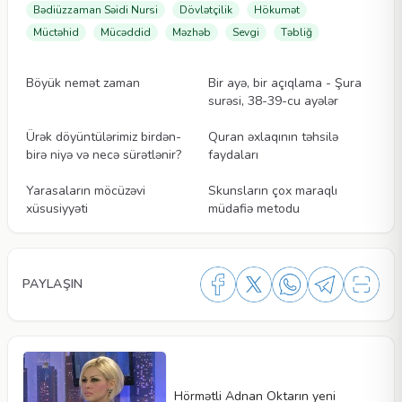
Bədiüzzaman Səidi Nursi
Dövlətçilik
Hökumət
Müctəhid
Mücəddid
Məzhəb
Sevgi
Təbliğ
Videolar
Videolar
Böyük nemət zaman
Bir ayə, bir açıqlama - Şura
surəsi, 38-39-cu ayələr
Videolar
Videolar
Ürək döyüntülərimiz birdən-
Quran əxlaqının təhsilə
birə niyə və necə sürətlənir?
faydaları
Videolar
Videolar
Yarasaların möcüzəvi
Skunsların çox maraqlı
xüsusiyyəti
müdafiə metodu
PAYLAŞIN
Hörmətli Adnan Oktarın yeni