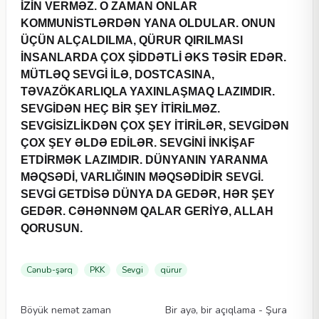
İZİN VERMƏZ. O ZAMAN ONLAR
KOMMUNİSTLƏRDƏN YANA OLDULAR. ONUN
ÜÇÜN ALÇALDILMA, QÜRUR QIRILMASI
İNSANLARDA ÇOX ŞİDDƏTLİ ƏKS TƏSİR EDƏR.
MÜTLƏQ SEVGİ İLƏ, DOSTCASINA,
TƏVAZÖKARLIQLA YAXINLAŞMAQ LAZIMDIR.
SEVGİDƏN HEÇ BİR ŞEY İTİRİLMƏZ.
SEVGİSİZLİKDƏN ÇOX ŞEY İTİRİLƏR, SEVGİDƏN
ÇOX ŞEY ƏLDƏ EDİLƏR. SEVGİNİ İNKİŞAF
ETDİRMƏK LAZIMDIR. DÜNYANIN YARANMA
MƏQSƏDİ, VARLIĞININ MƏQSƏDİDİR SEVGİ.
SEVGİ GETDİSƏ DÜNYA DA GEDƏR, HƏR ŞEY
GEDƏR. CƏHƏNNƏM QALAR GERİYƏ, ALLAH
QORUSUN.
Cənub-şərq
PKK
Sevgi
qürur
Videolar
Videolar
Böyük nemət zaman
Bir ayə, bir açıqlama - Şura