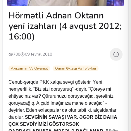
Hörmətli Adnan Oktarın
yeni izahları (4 avqust 2012;
16:00)
708
09 fevral 2018
Axırzaman Və Qiyamət
Quran Əxlaqı Və Təfəkkür
Cənub-şərqdə PKK xalqa sevgi göstərir. Yəni,
həmyerlilik, “Biz sizi qoruyuruq” -deyir, “Çörəyə mi
ehtiyacınız var? Qürurunuzu qoruyacağıq, şərəfinizi
qoruyacağıq. Alçaldılmağınıza mane olacağıq” -
deyirlər. Edən əxlaqsızlar da olur təbii ki, alçaldanlar
da olur.
SEVGİNİN SAVAŞI VAR. Ə
GƏ
R BİZ DAHA
ÇOX SEVDİYİMİZİ GÖSTƏRSƏK