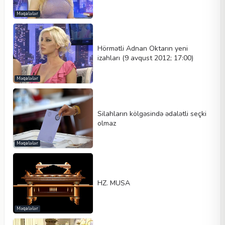
Məqalələr
Hörmətli Adnan Oktarın yeni
izahları (9 avqust 2012; 17:00)
Məqalələr
Silahların kölgəsində ədalətli seçki
olmaz
Məqalələr
HZ. MUSA
Məqalələr