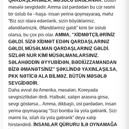
QARDAŞLARIMIZA, MƏSƏLƏ BAĞLANAR.
Bütün
məsələ sevgidədir. Amma üst pərdədən bu cür rəsmi
bir üslub ilə –haşa- insan yerinə qoymayaraq, məhz
“Biz sizi idarə edənlərik, sizin böyükləriniz,
əfəndilərinizik. Əfəndiləriniz gəldi” kimi bir üslub
olarsa, bu çox pis olar.
AMMA, “XİDMƏTÇİLƏRİNİZ
GƏLDİ. SİZƏ XİDMƏT EDƏN QARDAŞLARINIZ
GƏLDİ, MÜSƏLMAN QARDAŞLARINIZ GƏLDİ.
SİZLƏR NUR KİMİ MÜSƏLMANLARSINIZ.
SƏLAHƏDDİN ƏYYUBİDƏN, BƏDİÜZZAMANDAN
BİZƏ ƏMANƏTSİNİZ” ŞƏKLİNDƏ YAXINLAŞILSA,
PKK NƏTİCƏ ALA BİLMƏZ. BÜTÜN MƏSƏLƏ
SEVGİDƏDİR.
Daha əvvəl də Amerika, məsələn, Koreyada
sevgisizlikdən itirdi. Halbuki, xalqın arasına girsə,
sevgi göstərsə... Amma, dikbaşlı, üst pərdədən, insan
yerinə qoymayaraq “Sizi bomba ilə yola gətirərik. Sizi
mərmi ilə, silah ilə yola gətirərik” deyə xalqı
hirsləndirdi.
İNSANLAR QÜRURU İLƏ OYNAMAĞA