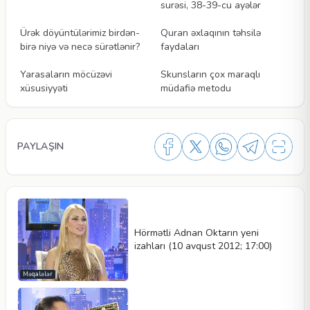
surəsi, 38-39-cu ayələr
Videolar
Videolar
Ürək döyüntülərimiz birdən-
Quran əxlaqının təhsilə
birə niyə və necə sürətlənir?
faydaları
Videolar
Videolar
Yarasaların möcüzəvi
Skunsların çox maraqlı
xüsusiyyəti
müdafiə metodu
PAYLAŞIN
Hörmətli Adnan Oktarın yeni
izahları (10 avqust 2012; 17:00)
Məqalələr