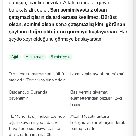
danışığı, məntiqi pozular. Allah maneələr qoyar,
bərəkətsizlik gələr.
Sən səmimiyyətsiz olsan
çatışmazlıqların da ardı-arxası kəsilməz. Dürüst
olsan, səmimi olsan sənə çatışmazlıq kimi görünən
şeylərin doğru olduğunu görməyə başlayarsan.
Hər
şeydə xeyr olduğunu görməyə başlayarsan.
Ağıl
Müsəlman
Səmimiyyət
Videolar
Videolar
Din sevgini, mərhəməti, sülhü
Namaz qılmayanların hökmü
əmr edir. Terror isə dinə ziddir
Videolar
Videolar
Qısqanclıq Quranda
Baş vermiş qiyamət
bəyənilmir
əlamətlərindən bəziləri. 2-ci
hissə
Videolar
Videolar
Hz Mehdi (ə.s.) mübarizəsində
Allah Müsəlmanlara
ağlın ixtiyarını yox edəcək
birləşməyi əmr etmişdir, birlik
fövqəladə xüsusiyyətləri ilə
olmaq fərzdir
deyil, üstün imanı, ağlı,