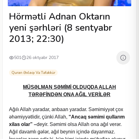
Hörmətli Adnan Oktarın
yeni şərhləri (8 sentyabr
2013; 22:30)
501
26 oktyabr 2017
Quran Əxlaqı Və Təfəkkür
MÜSƏLMAN SƏMİMİ OLDUQDA ALLAH
TƏRƏFİNDƏN ONA AĞIL VERİLƏR
Ağılı Allah yaradar, anbaan yaradar. Səmimiyyət çox
əhəmiyyətlidir, çünki Allah,
“Ancaq səmimi qullarım
xilas olar” –
deyir. Səmimi olsa Allah ona ağıl verər.
Ağıl davamlı gələr, ağıl beynin içində dayanmaz.