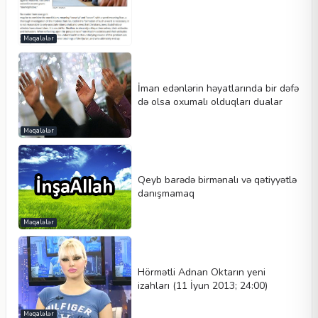
Məqalələr
İman edənlərin həyatlarında bir dəfə
də olsa oxumalı olduqları dualar
Məqalələr
Qeyb barədə birmənalı və qətiyyətlə
danışmamaq
Məqalələr
Hörmətli Adnan Oktarın yeni
izahları (11 İyun 2013; 24:00)
Məqalələr