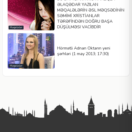
ƏLAQƏDAR YAZILAN
MƏQALƏLƏRİN ƏSL MƏQSƏDİNİN
SƏMİMİ XRİSTİANLAR
TƏRƏFİNDƏN DOĞRU BAŞA
DÜŞÜLMƏSI VACİBDİR
Məqalələr
Hörmətli Adnan Oktarın yeni
şərhləri (1 may 2013; 17:30)
Məqalələr