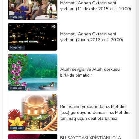
Hörmətli Adnan Oktarın yeni
şərhləri (11 dekabr 2015-ci il; 10:00)
Məqalələr
Hörmətli Adnan Oktarın yeni
şərhləri (2 iyun 2016-cı il; 20:00)
Məqalələr
Allah sevgisi və Allah qorxusu
birlikdə olmalıdır
Məqalələr
Bir insanın yuxusunda hz. Mehdini
(ə.s.) gördüyünü deməsi, hz. Mehdini
tanımaq üçün dəlil ola bilməz
Məqalələr
BU SAYTDAKI XRİSTİANLIQLA