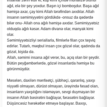
İnsanlar zənn edir ki, küp kimi içində mühafizə olunur
ağıl, elə bir şey yoxdur. Başın içi bomboşdur. Başa ağıl
həmişə axar, çay kimi Allah tərəfindən axıdılar. Allah
insanın səmimiyyətini gördükdə -onsuz da qədərdə
bilər onu- Allah ona ağılı həmişə axıdar. Səmimiyyətsiz
olduqda ağılı kəsər. Adam divanə olar, manyak kimi
olar.
Səmimiyyətsizliyi seriallarla, filmlərlə filan çox təşviq
edirlər. Tutarlı, məqbul insan çox gözəl olar, qadında da
gözəl, kişidə də.
Allah, səmimi insana ağıl verər, bu, açıq olan bir şeydir.
Bütün peyğəmbərlərdə, gözəl insanlarda həmişə bu
görünmüşdür.
Məsələn, daxilən mənfəətçi, şübhəçi, qaranlıq, yaxşı
niyyətli olmayan, dürüst olmayan, ürəyində fəsad olan,
insanların yaxşılığını istəməyən, sevgi duymayan bir
insanın Allah bəsirətini bağlayar, fərasətini bağlayar.
Düşüncəsiz hərəkətlər etməyə başlayar. Baxışı,