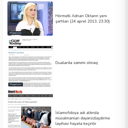
Hörmətli Adnan Oktarın yeni
şərhləri (24 aprel 2013; 23:30)
Məqalələr
Dualarda səmimi olmaq
Məqalələr
İslamofobiya adı altında
müsəlmanları dəyərsizləşdirmə
layihəsi həyata keçirilir