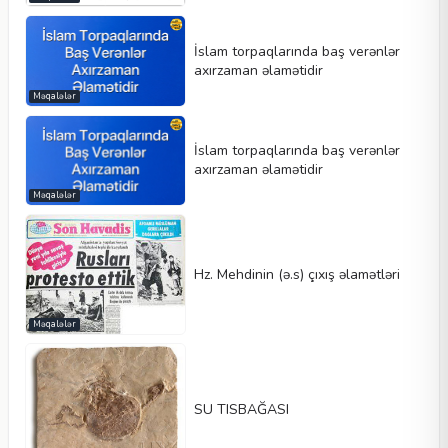
İslam torpaqlarında baş verənlər
axırzaman əlamətidir
Məqalələr
İslam torpaqlarında baş verənlər
axırzaman əlamətidir
Məqalələr
Hz. Mehdinin (ə.s) çıxış əlamətləri
Məqalələr
SU TISBAĞASI