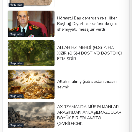
Məqalələr
Hörmətli Baş qərargah rəisi İlker
Başbuğ Diyarbəkir səfərində çox
əhəmiyyətli mesajlar verdi
Məqalələr
ALLAH HZ. MEHDİ (Ə.S)-A HZ.
XIZIR (Ə.S)-I DOST VƏ DƏSTƏKÇİ
ETMİŞDİR
Məqalələr
Allah malın yığılıb saxlanılmasını
sevmir
Məqalələr
AXIRZAMANDA MÜSƏLMANLAR
ARASINDAKI ANLAŞILMAZLIQLAR
BÖYÜK BİR FƏLAKƏTƏ
ÇEVRİLƏCƏK
Məqalələr