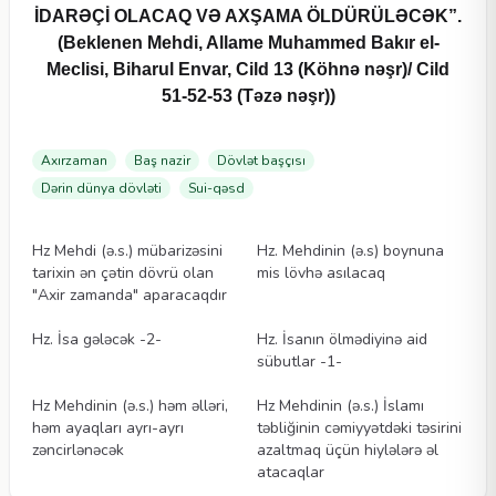
İDARƏÇİ OLACAQ VƏ AXŞAMA ÖLDÜRÜLƏCƏK”.
(Beklenen Mehdi, Allame Muhammed Bakır el-
Meclisi, Biharul Envar, Cild 13 (Köhnə nəşr)/ Cild
51-52-53 (Təzə nəşr))
Axırzaman
Baş nazir
Dövlət başçısı
Dərin dünya dövləti
Sui-qəsd
Videolar
Videolar
Hz Mehdi (ə.s.) mübarizəsini
Hz. Mehdinin (ə.s) boynuna
tarixin ən çətin dövrü olan
mis lövhə asılacaq
"Axir zamanda" aparacaqdır
Videolar
Videolar
Hz. İsa gələcək -2-
Hz. İsanın ölmədiyinə aid
sübutlar -1-
Videolar
Videolar
Hz Mehdinin (ə.s.) həm əlləri,
Hz Mehdinin (ə.s.) İslamı
həm ayaqları ayrı-ayrı
təbliğinin cəmiyyətdəki təsirini
zəncirlənəcək
azaltmaq üçün hiylələrə əl
atacaqlar