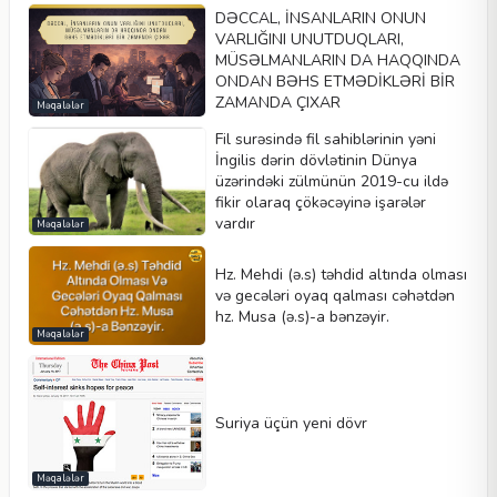
DƏCCAL, İNSANLARIN ONUN
VARLIĞINI UNUTDUQLARI,
MÜSƏLMANLARIN DA HAQQINDA
ONDAN BƏHS ETMƏDİKLƏRİ BİR
ZAMANDA ÇIXAR
Məqalələr
Fil surəsində fil sahiblərinin yəni
İngilis dərin dövlətinin Dünya
üzərindəki zülmünün 2019-cu ildə
fikir olaraq çökəcəyinə işarələr
vardır
Məqalələr
Hz. Mehdi (ə.s) təhdid altında olması
və gecələri oyaq qalması cəhətdən
hz. Musa (ə.s)-a bənzəyir.
Məqalələr
Suriya üçün yeni dövr
Məqalələr