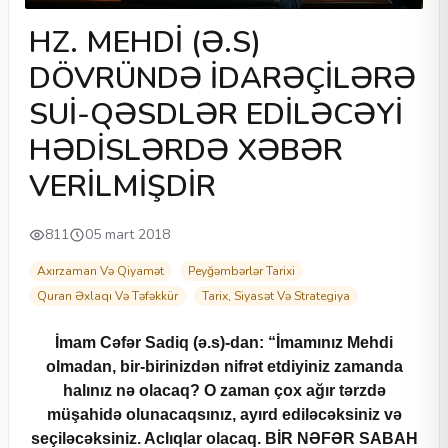
HZ. MEHDİ (Ə.S)
DÖVRÜNDƏ İDARƏÇİLƏRƏ
SUİ-QƏSDLƏR EDİLƏCƏYİ
HƏDİSLƏRDƏ XƏBƏR
VERİLMİŞDİR
811
05 mart 2018
Axırzaman Və Qiyamət
Peyğəmbərlər Tarixi
Quran Əxlaqı Və Təfəkkür
Tarix, Siyasət Və Strategiya
İmam Cəfər Sadiq (ə.s)-dan: “İmamınız Mehdi
olmadan, bir-birinizdən nifrət etdiyiniz zamanda
halınız nə olacaq? O zaman çox ağır tərzdə
müşahidə olunacaqsınız, ayırd ediləcəksiniz və
seçiləcəksiniz. Aclıqlar olacaq.
BİR NƏFƏR SABAH