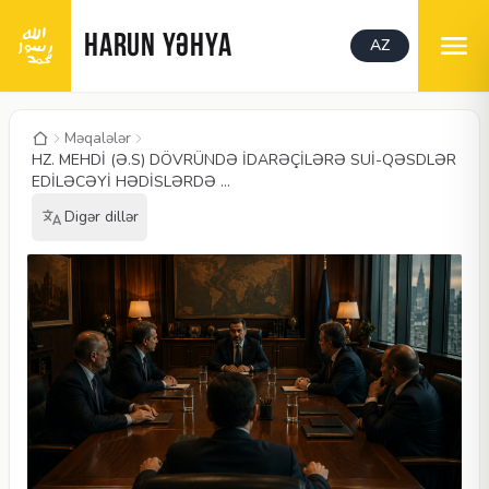
HARUN YƏHYA
AZ
Məqalələr
HZ. MEHDİ (Ə.S) DÖVRÜNDƏ İDARƏÇİLƏRƏ SUİ-QƏSDLƏR
EDİLƏCƏYİ HƏDİSLƏRDƏ ...
Digər dillər