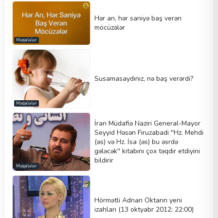
Hər an, hər saniyə baş verən
möcüzələr
Məqalələr
Susamasaydınız, nə baş verərdi?
Məqalələr
İran Müdafiə Naziri General-Mayor
Seyyid Həsən Firuzabadi ''Hz. Mehdi
(əs) və Hz. İsa (əs) bu əsrdə
gələcək'' kitabını çox təqdir etdiyini
bildirir
Məqalələr
Hörmətli Adnan Oktarın yeni
izahları (13 oktyabr 2012; 22:00)