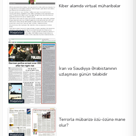
Kiber aləmdə virtual müharibələr
Məqalələr
İran və Səudiyyə Ərəbistanının
uzlaşması günün tələbidir
Məqalələr
Terrorla mübarizə özü-özünə mane
olur?
Məqalələr