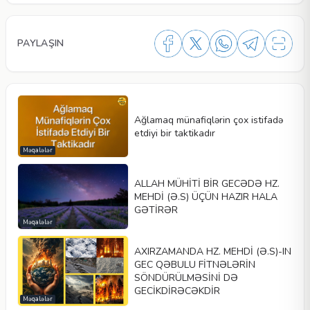
PAYLAŞIN
Ağlamaq münafiqlərin çox istifadə
etdiyi bir taktikadır
Məqalələr
ALLAH MÜHİTİ BİR GECƏDƏ HZ.
MEHDİ (Ə.S) ÜÇÜN HAZIR HALA
GƏTİRƏR
Məqalələr
AXIRZAMANDA HZ. MEHDİ (Ə.S)-IN
GEC QƏBULU FİTNƏLƏRİN
SÖNDÜRÜLMƏSİNİ DƏ
GECİKDİRƏCƏKDİR
Məqalələr