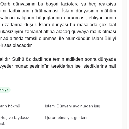
 Qərb dünyasının bu bəşəri faciələrə ya heç reaksiya
ımı tədbirlərin görülməməsi, İslam dünyasının mühüm
səlman xalqların hüquqlarının qorunması, ehtiyaclarının
z üzərlərinə düşür. İslam dünyası bu məsələdə çox fəal
hlükəsizliyini zəmanət altına alacaq qüvvəyə malik olması
 ad altında təmsil olunması ilə mümkündür. İslam Birliyi
ir səs olacaqdır.
malıdır. Sülhü öz daxilində təmin etdikdən sonra dünyada
tlər münaqişəsinin”ın tərəfdarları isə istədiklərinə nail
obiya
Videolar
arın hökmü
İslam: Dünyanı aydınladan işıq
Videolar
 Boş və faydasız
Quran elmə yol göstərir
mək