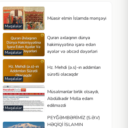
Müasir elmin İslamda mənşəyi
Məqalələr
Quran əxlaqının dünya
hakimiyyətinə işarə edən
ayələr və əbcəd dəyərləri
Məqalələr
Hz. Mehdi (ə.s)-ın addımları
sürətli olacaqdır
Məqalələr
Müsəlmanlar birlik olsaydı,
Abdülkadir Molla edam
edilməzdi
Məqalələr
PEYĞƏMBƏRİMİZ (S.Ə.V)
HƏQİQİ İSLAMIN