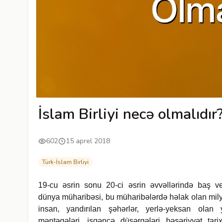
İslam Birliyi necə olmalıdır
602
15 aprel 2018
Türk-İslam Birliyi
19-cu əsrin sonu 20-ci əsrin əvvəllərində baş ve
dünya müharibəsi, bu müharibələrdə həlak olan mily
insan, yandırılan şəhərlər, yerlə-yeksan olan 
məntəqələri, işgəncə düşərgələri bəşəriyyət tari