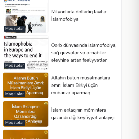
Milyonlarla dollarlıq layihə:
İslamofobiya
Məqalələr
Qərb dünyasında islamofobiya,
sağ qüvvələr və əcnəbilər
əleyhinə artan fəaliyyətlər
Məqalələr
Allahın bütün müsəlmanlara
əmri: İslam Birliyi üçün
mübarizə aparmaq
Məqalələr
İslam əxlaqının möminlərə
qazandırdığı keyfiyyət anlayışı
Məqalələr