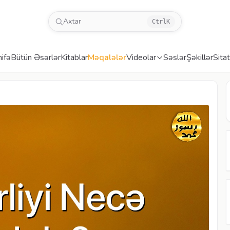
Axtar
Ctrl
K
ifə
Bütün Əsərlər
Kitablar
Məqalələr
Videolar
Səslər
Şəkillər
Sitat