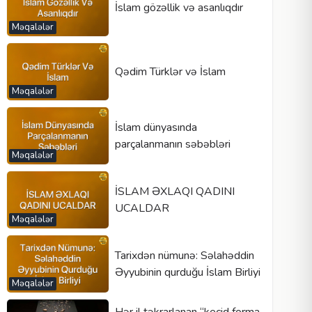
İslam gözəllik və asanlıqdır
Məqalələr
Qədim Türklər və İslam
Məqalələr
İslam dünyasında
parçalanmanın səbəbləri
Məqalələr
İSLAM ƏXLAQI QADINI
UCALDAR
Məqalələr
Tarixdən nümunə: Səlahəddin
Əyyubinin qurduğu İslam Birliyi
Məqalələr