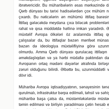
ibrətvericidir. Bu müharibələrin əsas mərkəzində 
Qərb dünyası bu tarixi hadisələrdən çox mühüm nə
çıxardı. Bu nəticələrin ən mühümü ittifaq barəsin
İttifaq gələcəkdə meydana çıxa biləcək problemlər
rahat və qısa müddətdə həllinə imkan yaradırdı. Əv
müxtəlif Avropa ölkələri öz aralarında ittifaq 
çalışsalar da, bu ittifaqlar bəzən mənfəət münasib
bəzən də ideologiya müxtəlifliyinə görə uzunm
olmurdu. Amma Qərb dünyası qurulacaq ittifaqın i
əməkdaşlıqdan və ya hərbi müdafiə paktından d
Avropanın ortaq mədəni dəyərlər ətrafında birləş
zəruri olduğunu bilirdi. Əlbəttə bu, uzunmüddətli 
dövr idi.
Müharibə Avropa iqtisadiyyatının, sənayesinin tə
qurulmalı, infrastruktur bərpa edilməli, təhsil və s
müharibə başa çatsa da, müstəmləkələrdə müstəqil
təmin edilməsi və birliyin yaradılması çətin hesab e