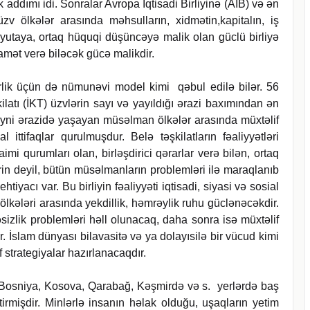
 addımı idi. Sonralar Avropa İqtisadi Birliyinə (AİB) və ən
üzv ölkələr arasında məhsulların, xidmətin,kapitalın, iş
lyutaya, ortaq hüquqi düşüncəyə malik olan güclü birliyə
qamət verə biləcək gücə malikdir.
irlik üçün də nümunəvi model kimi qəbul edilə bilər. 56
atı (İKT) üzvlərin sayı və yayıldığı ərazi baxımından ən
 eyni ərazidə yaşayan müsəlman ölkələr arasında müxtəlif
 ittifaqlar qurulmuşdur. Belə təşkilatların fəaliyyətləri
mi qurumları olan, birləşdirici qərarlar verə bilən, ortaq
rin deyil, bütün müsəlmanların problemləri ilə maraqlanıb
tiyacı var. Bu birliyin fəaliyyəti iqtisadi, siyasi və sosial
ölkələri arasında yekdillik, həmrəylik ruhu güclənəcəkdir.
əsizlik problemləri həll olunacaq, daha sonra isə müxtəlif
ir. İslam dünyası bilavasitə və ya dolayısilə bir vücud kimi
strategiyalar hazırlanacaqdır.
a, Bosniya, Kosova, Qarabağ, Kəşmirdə və s. yerlərdə baş
rmişdir. Minlərlə insanın həlak olduğu, uşaqların yetim