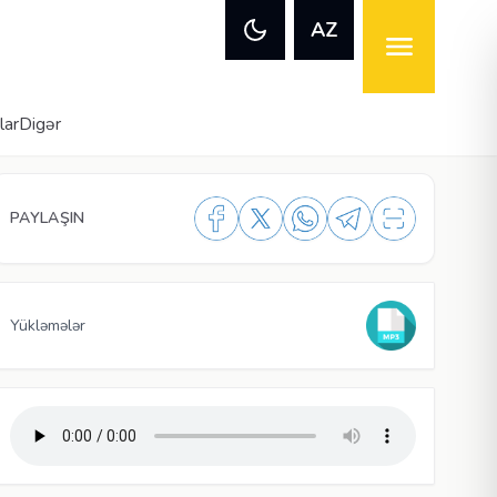
AZ
lar
Digər
PAYLAŞIN
Yükləmələr