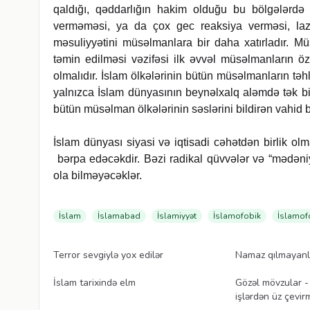
qaldığı, qəddarlığın hakim olduğu bu bölgələrdə
verməməsi, ya da çox gec reaksiya verməsi, laz
məsuliyyətini müsəlmanlara bir daha xatırladır. Mü
təmin edilməsi vəzifəsi ilk əvvəl müsəlmanların ö
olmalıdır. İslam ölkələrinin bütün müsəlmanların tə
yalnızca İslam dünyasının beynəlxalq aləmdə tək bir
bütün müsəlman ölkələrinin səslərini bildirən vahid b
İslam dünyası siyasi və iqtisadi cəhətdən birlik ol
bərpa edəcəkdir. Bəzi radikal qüvvələr və “mədəniyyə
ola bilməyəcəklər.
İslam
İslamabad
İslamiyyət
İslamofobik
İslamof
Videolar
Videolar
Terror sevgiylə yox edilər
Namaz qılmayanl
Videolar
Videolar
İslam tarixində elm
Gözəl mövzular -
işlərdən üz çevir