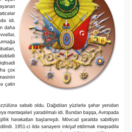
dayanan
ticələr
də idi.
in daha
vəllər,
qurmağa
ətləri,
üddətli
qtisadi
aha çox
məsinin
və çətin
nəzzülünə səbəb oldu. Dağıdılan yüzlərlə şəhər yenidən
əhiyyə məntəqələri yaradılmalı idi. Bundan başqa, Avropada
lik hərəkatları başlamışdı. Mövcud şəraitdə sabitliyin
dilirdi. 1951-ci ildə sənayeni inkişaf etdirmək məqsədilə