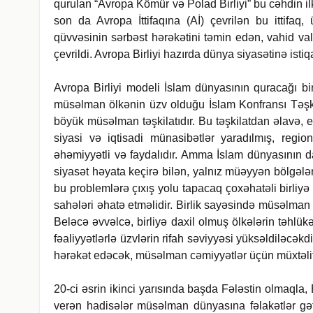
qurulan “Avropa Kömür və Polad Birliyi” bu cəhdin ilk
son da Avropa İttifaqına (Aİ) çevrilən bu ittifaq, 
qüvvəsinin sərbəst hərəkətini təmin edən, vahid va
çevrildi. Avropa Birliyi hazırda dünya siyasətinə isti
Avropa Birliyi modeli İslam dünyasının quracağı b
müsəlman ölkənin üzv olduğu İslam Konfransı Təşkil
böyük müsəlman təşkilatıdır. Bu təşkilatdan əlavə,
siyasi və iqtisadi münasibətlər yaradılmış, regional
əhəmiyyətli və faydalıdır. Amma İslam dünyasının dai
siyasət həyata keçirə bilən, yalnız müəyyən bölgələ
bu problemlərə çıxış yolu tapacaq çoxəhatəli birliyə eh
sahələri əhatə etməlidir. Birlik sayəsində müsəlman 
Beləcə əvvəlcə, birliyə daxil olmuş ölkələrin təhlük
fəaliyyətlərlə üzvlərin rifah səviyyəsi yüksəldiləcəkd
hərəkət edəcək, müsəlman cəmiyyətlər üçün müxtəlif 
20-ci əsrin ikinci yarısında başda Fələstin olmaql
verən hadisələr müsəlman dünyasına fəlakətlər gəti