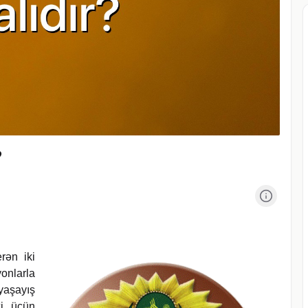
?
rən iki
onlarla
yaşayış
xi üçün