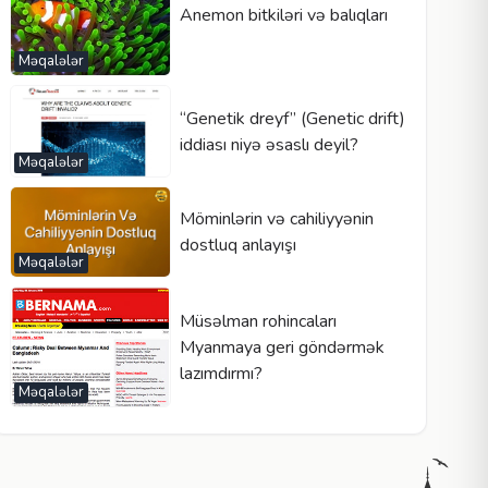
Anemon bitkiləri və balıqları
Məqalələr
“Genetik dreyf” (Genetic drift)
iddiası niyə əsaslı deyil?
Məqalələr
Möminlərin və cahiliyyənin
dostluq anlayışı
Məqalələr
Müsəlman rohincaları
Myanmaya geri göndərmək
lazımdırmı?
Məqalələr