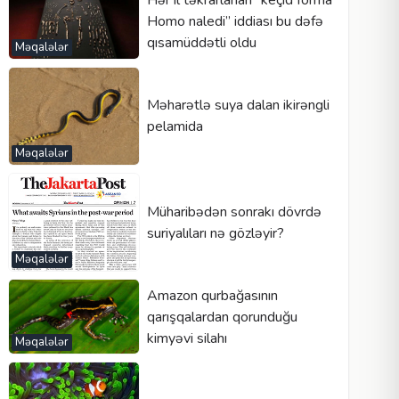
Hər il təkrarlanan “keçid forma
Homo naledi” iddiası bu dəfə
qısamüddətli oldu
Məqalələr
Məharətlə suya dalan ikirəngli
pelamida
Məqalələr
Müharibədən sonrakı dövrdə
suriyalıları nə gözləyir?
Məqalələr
Amazon qurbağasının
qarışqalardan qorunduğu
kimyəvi silahı
Məqalələr