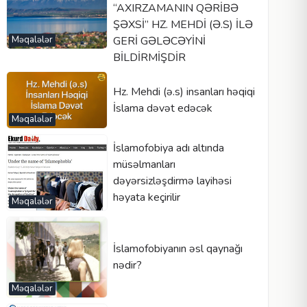
“AXIRZAMANIN QƏRİBƏ
ŞƏXSİ” HZ. MEHDİ (Ə.S) İLƏ
Məqalələr
GERİ GƏLƏCƏYİNİ
BİLDİRMİŞDİR
Hz. Mehdi (ə.s) insanları həqiqi
İslama dəvət edəcək
Məqalələr
İslamofobiya adı altında
müsəlmanları
dəyərsizləşdirmə layihəsi
həyata keçirilir
Məqalələr
İslamofobiyanın əsl qaynağı
nədir?
Məqalələr