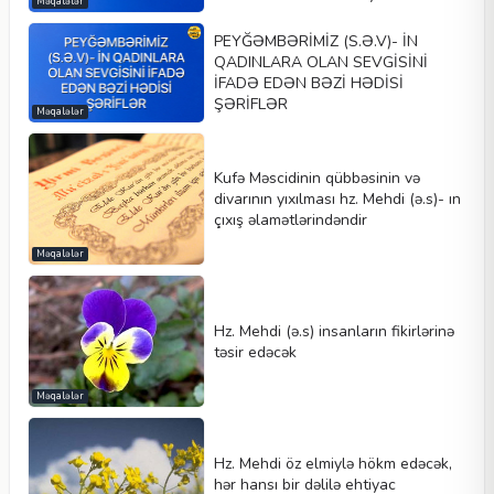
Məqalələr
PEYĞƏMBƏRİMİZ (S.Ə.V)- İN
QADINLARA OLAN SEVGİSİNİ
İFADƏ EDƏN BƏZİ HƏDİSİ
ŞƏRİFLƏR
Məqalələr
Kufə Məscidinin qübbəsinin və
divarının yıxılması hz. Mehdi (ə.s)- ın
çıxış əlamətlərindəndir
Məqalələr
Hz. Mehdi (ə.s) insanların fikirlərinə
təsir edəcək
Məqalələr
Hz. Mehdi öz elmiylə hökm edəcək,
hər hansı bir dəlilə ehtiyac