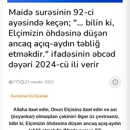
Maidə surəsinin 92-ci
ayəsində keçən; "… bilin ki,
Elçimizin öhdəsinə düşən
ancaq açıq-aydın təbliğ
etməkdir." ifadəsinin əbcəd
dəyəri 2024-cü ili verir
773
23 noyabr 2013
Axırzaman Və Qiyamət
Allaha itaət edin, Onun Elçisinə itaət edin və asi
(üsyankar) olmaqdan çəkinin! Əgər üz çevirsəniz,
bilin ki, Elçimizin öhdəsinə düşən ancaq açıq-aydın