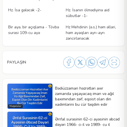
Videolar
Videolar
Hz. İsa gələcək -2-
Hz. İsanın ölmədiyinə aid
sübutlar -1-
Videolar
Videolar
Bir ayə, bir açıqlama - Tövbə
Hz Mehdinin (ə.s.) həm əlləri,
surəsi 109-cu ayə
həm ayaqları ayrı-ayrı
zəncirlənəcək
PAYLAŞIN
Bədiüzzaman həzrətləri axır
zamanda yaşayacaq iman və ağıl
baxımından zəif, eqoist olan din
xadimlərini bu cür təqdim edir
Məqalələr
Ənfal surəsinin 62-ci ayəsinin əbcəd
dəyəri 1966- cı il və 1989- cu il