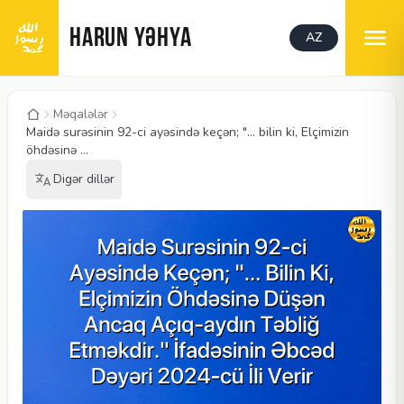
HARUN YƏHYA
AZ
Məqalələr
Maidə surəsinin 92-ci ayəsində keçən; "… bilin ki, Elçimizin
öhdəsinə ...
Digər dillər