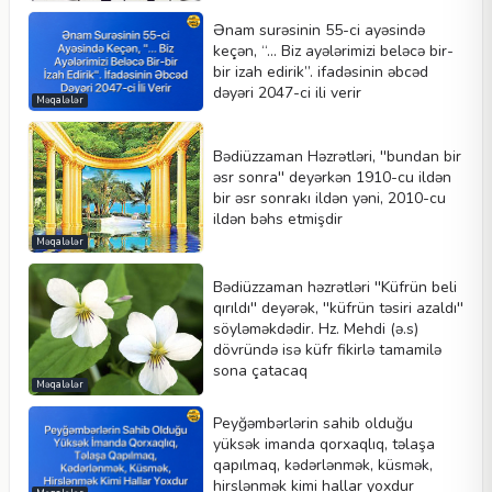
Ənam surəsinin 55-ci ayəsində
keçən, “… Biz ayələrimizi beləcə bir-
bir izah edirik”. ifadəsinin əbcəd
dəyəri 2047-ci ili verir
Məqalələr
Bədiüzzaman Həzrətləri, ''bundan bir
əsr sonra'' deyərkən 1910-cu ildən
bir əsr sonrakı ildən yəni, 2010-cu
ildən bəhs etmişdir
Məqalələr
Bədiüzzaman həzrətləri ''Küfrün beli
qırıldı'' deyərək, ''küfrün təsiri azaldı''
söyləməkdədir. Hz. Mehdi (ə.s)
dövründə isə küfr fikirlə tamamilə
sona çatacaq
Məqalələr
Peyğəmbərlərin sahib olduğu
yüksək imanda qorxaqlıq, təlaşa
qapılmaq, kədərlənmək, küsmək,
hirslənmək kimi hallar yoxdur