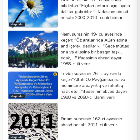
bilidirilən ''Elçiləri onlara açıq-aydın
dəlillər gətirdilər '' ifadəsinin əbcəd
hesabı 2000-2010- cu ili bildirir
Məqalələr
Nəml surəsinin 49- cu ayəsində
keçən: ''Öz aralarında Allah adına
and içərək, dedilər ki: ''Gecə mütləq
ona və ailəsinə bir basqın təşkil
edək, ...'' ifadəsinin əbcəd dəyəri
1988-ci ili verir
Məqalələr
Tövbə surəsinin 26-cı ayəsində
keçən"Allah Öz Peyğəmbərinə və
möminlərə arxayınlıq və rahatlıq
nazil etdi...”ifadəsinin əbcəd dəyəri
1988 və 2058-ci illərini verir
Məqalələr
Ənam surəsinin 162-ci ayəsinin
əbcəd hesabı 2011-ci ili verir
Məqalələr