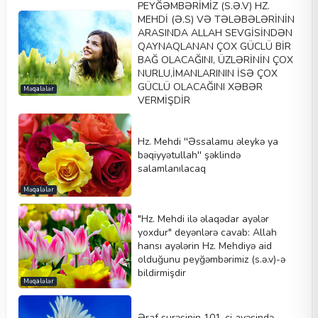
PEYĞƏMBƏRİMİZ (S.Ə.V) HZ.
MEHDİ (Ə.S) VƏ TƏLƏBƏLƏRİNİN
ARASINDA ALLAH SEVGİSİNDƏN
QAYNAQLANAN ÇOX GÜCLÜ BİR
BAĞ OLACAĞINI, ÜZLƏRİNİN ÇOX
NURLU,İMANLARININ İSƏ ÇOX
GÜCLÜ OLACAĞINI XƏBƏR
Məqalələr
VERMİŞDİR
Hz. Mehdi ''Əssalamu əleykə ya
bəqiyyətullah'' şəklində
salamlanılacaq
Məqalələr
"Hz. Mehdi ilə əlaqədar ayələr
yoxdur" deyənlərə cavab: Allah
hansı ayələrin Hz. Mehdiyə aid
olduğunu peyğəmbərimiz (s.ə.v)-ə
bildirmişdir
Məqalələr
Əraf surəsinin 101-ci ayəsində