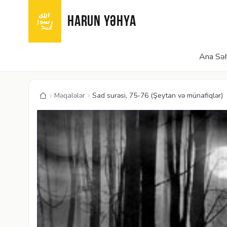
HARUN YƏHYA
Ana Səh
Məqalələr
Sad surəsi, 75-76 (Şeytan və münafiqlər)