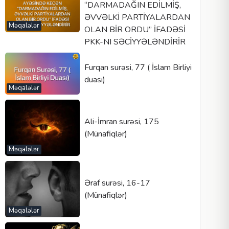
“DARMADAĞIN EDİLMİŞ,
ƏVVƏLKİ PARTİYALARDAN
Məqalələr
OLAN BİR ORDU” İFADƏSİ
PKK-NI SƏCİYYƏLƏNDİRİR
Furqan surəsi, 77 ( İslam Birliyi
duası)
Məqalələr
Ali-İmran surəsi, 175
(Münafiqlər)
Məqalələr
Əraf surəsi, 16-17
(Münafiqlər)
Məqalələr