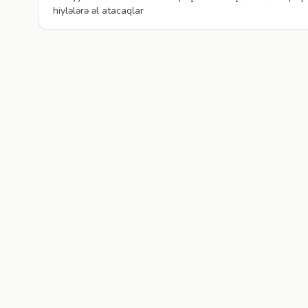
hiylələrə əl atacaqlar