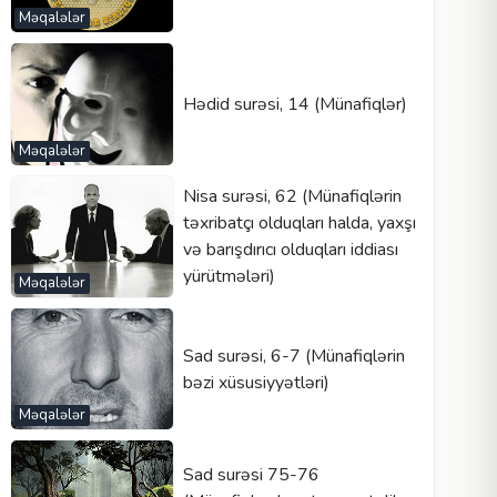
Məqalələr
Hədid surəsi, 14 (Münafiqlər)
Məqalələr
Nisa surəsi, 62 (Münafiqlərin
təxribatçı olduqları halda, yaxşı
və barışdırıcı olduqları iddiası
yürütmələri)
Məqalələr
Sad surəsi, 6-7 (Münafiqlərin
bəzi xüsusiyyətləri)
Məqalələr
Sad surəsi 75-76