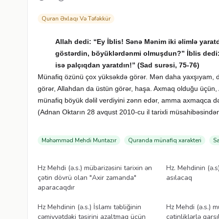
Quran Əxlaqı Və Təfəkkür
Allah dedi: “Ey İblis! Sənə Mənim iki əlimlə ya
göstərdin, böyüklərdənmi olmuşdun?” İblis dedi
isə palçıqdan yaratdın!” (Sad surəsi, 75-76)
Münafiq özünü çox yüksəkdə görər. Mən daha yaxşıyam, 
görər, Allahdan da üstün görər, haşa. Axmaq olduğu üçün,
münafiq böyük dəlil verdiyini zənn edər, amma axmaqca dəl
(Adnan Oktarın 28 avqust 2010-cu il tarixli müsahibəsindən
Məhəmməd Mehdi Muntazır
Quranda münafiq xarakteri
Sa
Videolar
Videolar
Hz Mehdi (ə.s.) mübarizəsini tarixin ən
Hz. Mehdinin (ə.
çətin dövrü olan "Axir zamanda"
asılacaq
aparacaqdır
Videolar
Videolar
Hz Mehdinin (ə.s.) İslamı təbliğinin
Hz Mehdi (ə.s.) mü
cəmiyyətdəki təsirini azaltmaq üçün
çətinliklərlə qarş