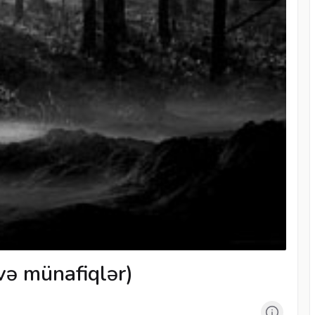
və münafiqlər)