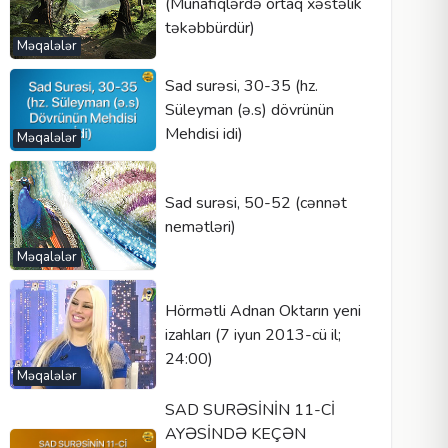
(Münafiqlərdə ortaq xəstəlik
təkəbbürdür)
Məqalələr
Sad surəsi, 30-35 (hz.
Süleyman (ə.s) dövrünün
Mehdisi idi)
Məqalələr
Sad surəsi, 50-52 (cənnət
nemətləri)
Məqalələr
Hörmətli Adnan Oktarın yeni
izahları (7 iyun 2013-cü il;
24:00)
Məqalələr
SAD SURƏSİNİN 11-Cİ
AYƏSİNDƏ KEÇƏN