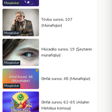
Məqalələr
Tövbə surəsi, 107
(Münafiqlər)
Məqalələr
Mücadilə surəsi, 19 (Şeytanın
münafiqliyi)
Məqalələr
Ənfal surəsi, 48 (Münafiqlər)
Məqalələr
Ənfal surəsi, 62-65 (Allahın
Mehdiyə köməyi)