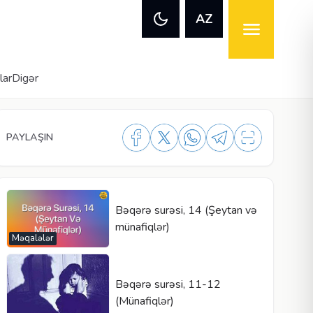
AZ
lar
Digər
PAYLAŞIN
Bəqərə surəsi, 14 (Şeytan və
münafiqlər)
Məqalələr
Bəqərə surəsi, 11-12
(Münafiqlər)