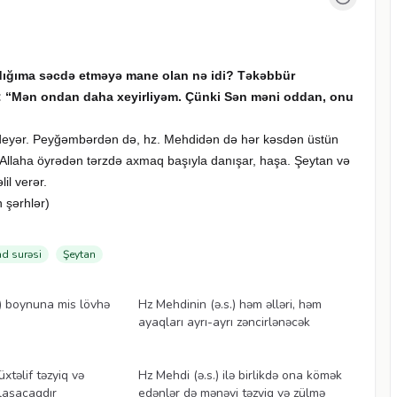
ratdığıma səcdə etməyə mane
olan nə idi? Təkəbbür
: “Mən ondan daha xeyirliyəm. Çünki Sən məni oddan, onu
deyər. Peyğəmbərdən də, hz. Mehdidən də hər kəsdən üstün
 Allaha öyrədən tərzdə axmaq başıyla danışar, haşa. Şeytan və
il verər.
 şərhlər)
d surəsi
Şeytan
Videolar
s) boynuna mis lövhə
Hz Mehdinin (ə.s.) həm əlləri, həm
ayaqları ayrı-ayrı zəncirlənəcək
Videolar
xtəlif təzyiq və
Hz Mehdi (ə.s.) ilə birlikdə ona kömək
ılaşacaqdır
edənlər də mənəvi təzyiq və zülmə