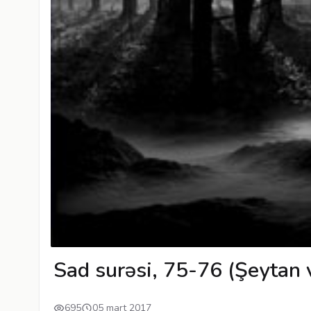
Sad surəsi, 75-76 (Şeytan 
695
05 mart 2017