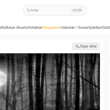
Axtar
Ctrl
K
ifə
Bütün Əsərlər
Kitablar
Məqalələr
Videolar
Səslər
Şəkillər
Sitat
Digər dillər