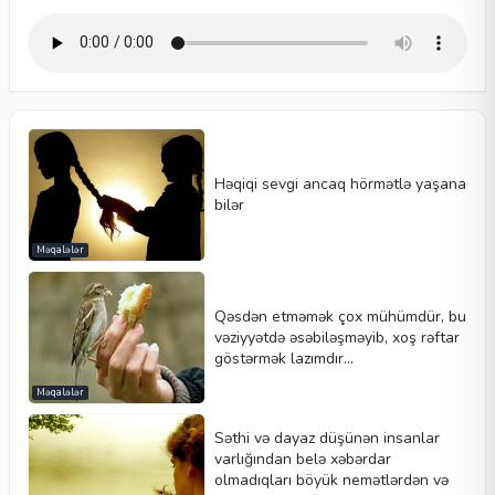
Həqiqi sevgi ancaq hörmətlə yaşana
bilər
Məqalələr
Qəsdən etməmək çox mühümdür, bu
vəziyyətdə əsəbiləşməyib, xoş rəftar
göstərmək lazımdır...
Məqalələr
Səthi və dayaz düşünən insanlar
varlığından belə xəbərdar
olmadıqları böyük nemətlərdən və