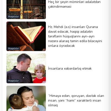
Heç bir şeyin möminləri ədalətdən
çəkindirməməsi
Məqalələr
Hz. Mehdi (ə.s) insanları Qurana
dəvət edəcək, həqiqi ədalətin
tərəflərin hüquqlarını ayrı-ayrı
nəzərə alaraq təmin edilə biləcəyini
onlara öyrədəcək
Məqalələr
İnsanlara xəbərdarlıq etmək
Məqalələr
“Himayə edən, qoruyan, dəstək olan
insan, yəni “hami” xarakterli insan
olmaq