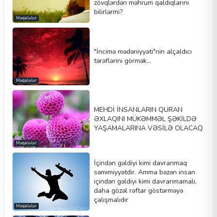
zövqlərdən məhrum qaldıqlarını
bilirlərmi?
Məqalələr
"İncimə mədəniyyəti"nin alçaldıcı
tərəflərini görmək...
Məqalələr
MEHDİ İNSANLARIN QURAN
ƏXLAQINI MÜKƏMMƏL ŞƏKİLDƏ
YAŞAMALARINA VƏSİLƏ OLACAQ
Məqalələr
İçindən gəldiyi kimi davranmaq
səmimiyyətdir. Amma bəzən insan
içindən gəldiyi kimi davranmamalı,
daha gözəl rəftar göstərməyə
çalışmalıdır
Məqalələr