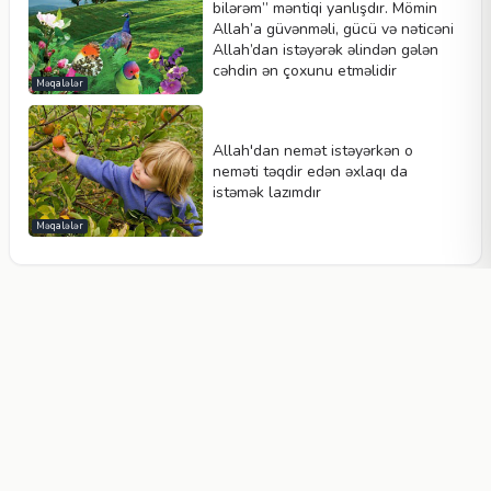
bilərəm” məntiqi yanlışdır. Mömin
Allah’a güvənməli, gücü və nəticəni
Allah’dan istəyərək əlindən gələn
cəhdin ən çoxunu etməlidir
Məqalələr
Allah'dan nemət istəyərkən o
neməti təqdir edən əxlaqı da
istəmək lazımdır
Məqalələr