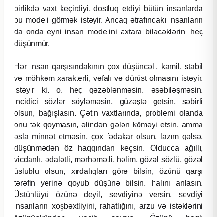
birlikdə vaxt keçirdiyi, dostluq etdiyi bütün insanlarda
bu modeli görmək istəyir. Ancaq ətrafındakı insanların
da onda eyni insan modelini axtara biləcəklərini heç
düşünmür.
Hər insan qarşısındakının çox düşüncəli, kamil, stabil
və möhkəm xarakterli, vəfalı və dürüst olmasını istəyir.
İstəyir ki, o, heç qəzəblənməsin, əsəbiləşməsin,
incidici sözlər söyləməsin, güzəştə getsin, səbirli
olsun, bağışlasın. Çətin vaxtlarında, problemi olanda
onu tək qoymasın, əlindən gələn köməyi etsin, amma
əsla minnət etməsin, çox fədakar olsun, lazım gəlsə,
düşünmədən öz haqqından keçsin. Olduqca ağıllı,
vicdanlı, ədalətli, mərhəmətli, həlim, gözəl sözlü, gözəl
üslublu olsun, xırdalıqları görə bilsin, özünü qarşı
tərəfin yerinə qoyub düşünə bilsin, halını anlasın.
Üstünlüyü özünə deyil, sevdiyinə versin, sevdiyi
insanların xoşbəxtliyini, rahatlığını, arzu və istəklərini