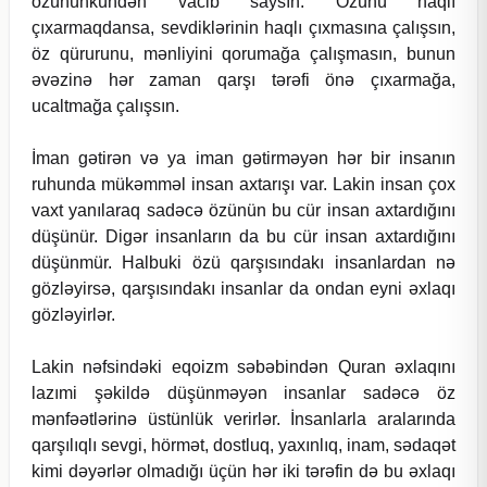
özününkündən vacib saysın. Özünü haqlı
çıxarmaqdansa, sevdiklərinin haqlı çıxmasına çalışsın,
öz qürurunu, mənliyini qorumağa çalışmasın, bunun
əvəzinə hər zaman qarşı tərəfi önə çıxarmağa,
ucaltmağa çalışsın.
İman gətirən və ya iman gətirməyən hər bir insanın
ruhunda mükəmməl insan axtarışı var. Lakin insan çox
vaxt yanılaraq sadəcə özünün bu cür insan axtardığını
düşünür. Digər insanların da bu cür insan axtardığını
düşünmür. Halbuki özü qarşısındakı insanlardan nə
gözləyirsə, qarşısındakı insanlar da ondan eyni əxlaqı
gözləyirlər.
Lakin nəfsindəki eqoizm səbəbindən Quran əxlaqını
lazımi şəkildə düşünməyən insanlar sadəcə öz
mənfəətlərinə üstünlük verirlər. İnsanlarla aralarında
qarşılıqlı sevgi, hörmət, dostluq, yaxınlıq, inam, sədaqət
kimi dəyərlər olmadığı üçün hər iki tərəfin də bu əxlaqı