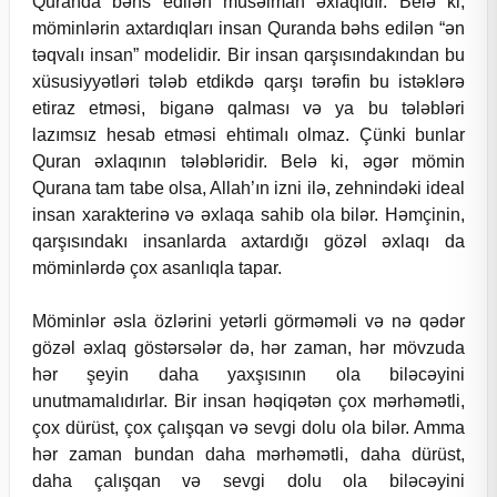
Quranda bəhs edilən müsəlman əxlaqıdır. Belə ki,
möminlərin axtardıqları insan Quranda bəhs edilən “ən
təqvalı insan” modelidir. Bir insan qarşısındakından bu
xüsusiyyətləri tələb etdikdə qarşı tərəfin bu istəklərə
etiraz etməsi, biganə qalması və ya bu tələbləri
lazımsız hesab etməsi ehtimalı olmaz. Çünki bunlar
Quran əxlaqının tələbləridir. Belə ki, əgər mömin
Qurana tam tabe olsa, Allah’ın izni ilə, zehnindəki ideal
insan xarakterinə və əxlaqa sahib ola bilər. Həmçinin,
qarşısındakı insanlarda axtardığı gözəl əxlaqı da
möminlərdə çox asanlıqla tapar.
Möminlər əsla özlərini yetərli görməməli və nə qədər
gözəl əxlaq göstərsələr də, hər zaman, hər mövzuda
hər şeyin daha yaxşısının ola biləcəyini
unutmamalıdırlar. Bir insan həqiqətən çox mərhəmətli,
çox dürüst, çox çalışqan və sevgi dolu ola bilər. Amma
hər zaman bundan daha mərhəmətli, daha dürüst,
daha çalışqan və sevgi dolu ola biləcəyini