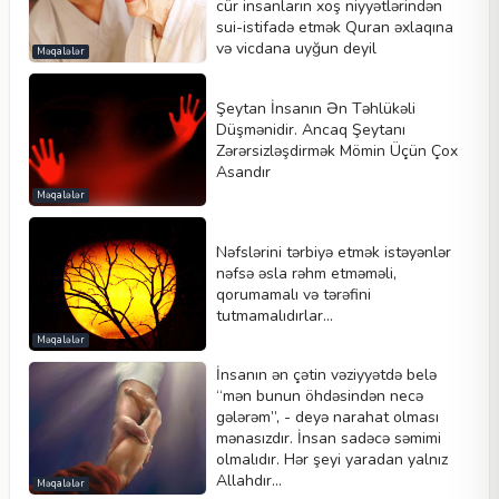
cür insanların xoş niyyətlərindən
sui-istifadə etmək Quran əxlaqına
və vicdana uyğun deyil
Məqalələr
Şeytan İnsanın Ən Təhlükəli
Düşmənidir. Ancaq Şeytanı
Zərərsizləşdirmək Mömin Üçün Çox
Asandır
Məqalələr
Nəfslərini tərbiyə etmək istəyənlər
nəfsə əsla rəhm etməməli,
qorumamalı və tərəfini
tutmamalıdırlar…
Məqalələr
İnsanın ən çətin vəziyyətdə belə
“mən bunun öhdəsindən necə
gələrəm”, - deyə narahat olması
mənasızdır. İnsan sadəcə səmimi
olmalıdır. Hər şeyi yaradan yalnız
Allahdır…
Məqalələr