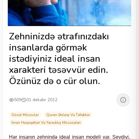
Zehninizdə ətrafınızdakı
insanlarda görmək
istədiyiniz ideal insan
xarakteri təsəvvür edin.
Özünüz də o cür olun.
509
01 dekabr 2012
Gözəl Mövzular
Quran Əxlaqı Və Təfəkkür
İman Həqiqətləri Və Yaradılış Möcüzələri
Hər insanın zehnində ideal insan modeli var. Sevdiyi,