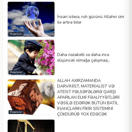
İnsan istəsə, ruh gücünü Allahın izni
ilə artıra bilər
Məqalələr
Daha nəzakətli və daha incə
düşüncəli olmağa çalışmaq...
Məqalələr
ALLAH AXIRZAMANDA
DARVİNİST, MATERİALİST VƏ
ATEİST FƏLSƏFƏLƏRƏ QARŞI
APARILAN ELMİ FƏALİYYƏTLƏRİ
VƏSİLƏ EDƏRƏK BÜTÜN BATİL
İNANCLARIN FİKİR SİSTEMİNİ
Məqalələr
ÇÖKDÜRÜB YOX EDƏCƏK