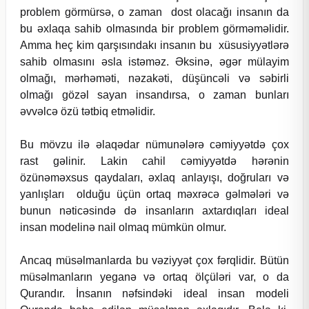
problem görmürsə, o zaman dost olacağı insanın da
bu əxlaqa sahib olmasında bir problem görməməlidir.
Amma heç kim qarşısındakı insanın bu xüsusiyyətlərə
sahib olmasını əsla istəməz. Əksinə, əgər mülayim
olmağı, mərhəməti, nəzakəti, düşüncəli və səbirli
olmağı gözəl sayan insandırsa, o zaman bunları
əvvəlcə özü tətbiq etməlidir.
Bu mövzu ilə əlaqədar nümunələrə cəmiyyətdə çox
rast gəlinir. Lakin cahil cəmiyyətdə hərənin
özünəməxsus qaydaları, əxlaq anlayışı, doğruları və
yanlışları olduğu üçün ortaq məxrəcə gəlmələri və
bunun nəticəsində də insanların axtardıqları ideal
insan modelinə nail olmaq mümkün olmur.
Ancaq müsəlmanlarda bu vəziyyət çox fərqlidir. Bütün
müsəlmanların yeganə və ortaq ölçüləri var, o da
Qurandır. İnsanın nəfsindəki ideal insan modeli