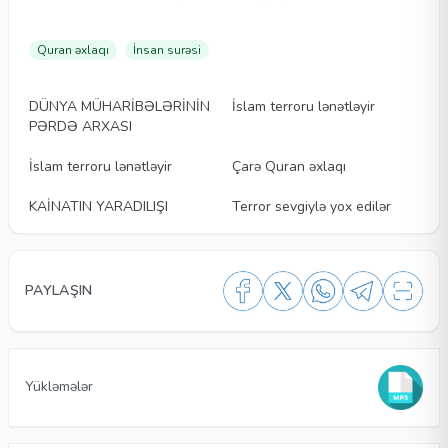
Quran əxlaqı
İnsan surəsi
Videolar
Videolar
DÜNYA MÜHARİBƏLƏRİNİN
İslam terroru lənətləyir
PƏRDƏ ARXASI
Videolar
Videolar
İslam terroru lənətləyir
Çarə Quran əxlaqı
Videolar
Videolar
KAİNATIN YARADILIŞI
Terror sevgiylə yox edilər
PAYLAŞIN
Yükləmələr