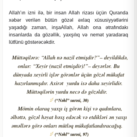
Allah’ın izni ilə, bir insan Allah rizası üçün Quranda
xəbər verilən bütün gözəl əxlaq xüsusiyyətlərini
yaşadığı zaman, inşaAllah, Allah ona ətrafındakı
insanlarda da gözəllik, yaxşılıq və nemət yaradaraq
lütfünü göstərəcəkdir.
Müttəqilərə: “Allah nə nazil etmişdir?”– deyildikdə,
onlar: “Xeyir (nazil etmişdir)!”– deyərlər. Bu
dünyada xeyirli işlər görənlər üçün gözəl mükafat
hazırlanmışdır. Axirət yurdu isə daha xeyirlidir.
Müttəqilərin yurdu necə də gözəldir.
(“Nəhl” surəsi, 30)
Mömin olaraq yaxşı iş görən kişi və qadınlara,
əlbəttə, gözəl həyat bəxş edəcək və etdikləri ən yaxşı
əməllərə görə onları mütləq mükafatlandıracağıq.
(“Nəhl” surəsi, 97)