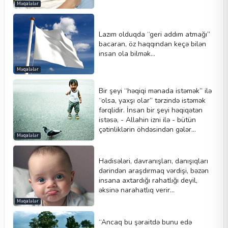
Məqalələr
Lazım olduqda “geri addım atmağı”
bacaran, öz haqqından keçə bilən
insan ola bilmək...
Məqalələr
Bir şeyi “həqiqi mənada istəmək” ilə
“olsa, yaxşı olar” tərzində istəmək
fərqlidir. İnsan bir şeyi həqiqətən
istəsə, - Allahin izni ilə - bütün
çətinliklərin öhdəsindən gələr...
Məqalələr
Hadisələri, davranışları, danışıqları
dərindən araşdırmaq vərdişi, bəzən
insana axtardığı rahatlığı deyil,
əksinə narahatlıq verir...
Məqalələr
“Ancaq bu şəraitdə bunu edə