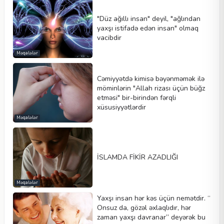
"Düz ağıllı insan" deyil, "ağlından
yaxşı istifadə edən insan" olmaq
vacibdir
Məqalələr
Cəmiyyətdə kimisə bəyənməmək ilə
möminlərin "Allah rizası üçün büğz
etməsi" bir-birindən fərqli
xüsusiyyətlərdir
Məqalələr
İSLAMDA FİKİR AZADLIĞI
Məqalələr
Yaxşı insan hər kəs üçün nemətdir. “
Onsuz da, gözəl əxlaqlıdır, hər
zaman yaxşı davranar” deyərək bu