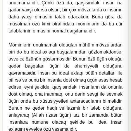
unutmamalıdır. Çünki özü də, qarşısındakı insan nə
qədər yaxşı olursa olsun, bir çox mövzularda o insanın
daha yaxşı olmasını tələb edəcəkdir. Buna görə də
müsəlman özü kimi ətrafındakı möminlərin də bu cür
tələblərinin olmasını normal qarşılamalıdır.
Möminlərin unutmamalı olduqları mühüm mövzulardan
biri də bu ideal əxlaqı başqalarından gözləməkdənsə,
əvvəlcə özünün göstərməsidir. Bunun özü üçün olduğu
qədər başqaları üçün də əhəmiyyətli olduğunu
qavramasıdır. İnsan bu ideal əxlaqı bütün detalları ilə
bilirsə və bunu bir insanla dost olmaq üçün əsas hesab
edirsə, eyni şəkildə, qarşısındakı insanların da onunla
dost olmaq, ona inanmaq, onu dərin sevgi ilə sevmək
üçün onda bu xüsusiyyətləri axtaracaqlarını bilməlidir.
Bunun nə qədər haqlı və lazımlı bir tələb olduğunu
anlayaraq (Allah rizası üçün) tez bir zamanda bütün
insanlara nümunə olacaq şəkildə bu ideal insan
əxlaqını əvvəlcə özü yaşamalıdır.