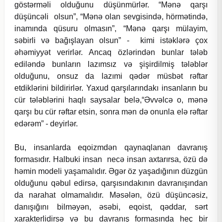
göstərməli olduğunu düşünmürlər. “Mənə qarşı
düşüncəli olsun”, “Mənə olan sevgisində, hörmətində,
inamında qüsuru olmasın”, “Mənə qarşı mülayim,
səbirli və bağışlayan olsun” - kimi istəklərə çox
əhəmiyyət verirlər. Ancaq özlərindən bunlar tələb
ediləndə bunların lazımsız və şişirdilmiş tələblər
olduğunu, onsuz da lazımi qədər müsbət rəftar
etdiklərini bildirirlər. Yaxud qarşılarındakı insanların bu
cür tələblərini haqlı saysalar belə,“Əvvəlcə o, mənə
qarşı bu cür rəftar etsin, sonra mən də onunla elə rəftar
edərəm” - deyirlər.
Bu, insanlarda eqoizmdən qaynaqlanan davranış
formasıdır. Halbuki insan necə insan axtarırsa, özü də
həmin modeli yaşamalıdır. Əgər öz yaşadığının düzgün
olduğunu qəbul edirsə, qarşısındakının davranışından
da narahat olmamalıdır. Məsələn, özü düşüncəsiz,
danışığını bilməyən, əsəbi, eqoist, qəddar, sərt
xarakterlidirsə və bu davranış formasında heç bir