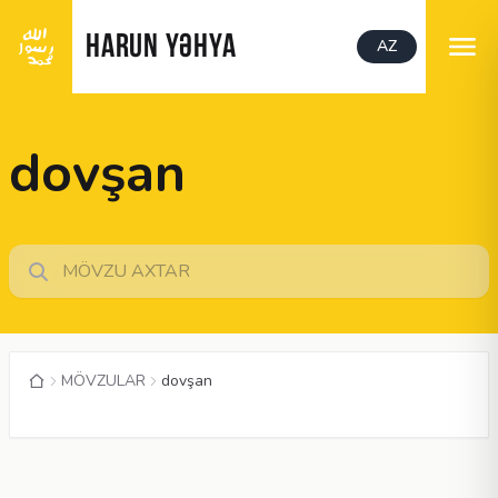
HARUN YƏHYA
AZ
dovşan
MÖVZULAR
dovşan