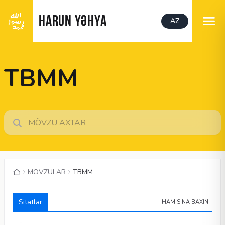
HARUN YƏHYA
AZ
TBMM
MÖVZULAR
TBMM
Sitatlar
HAMISINA BAXIN