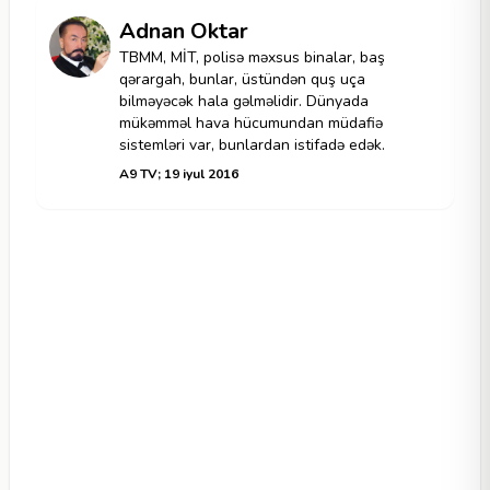
Adnan Oktar
TBMM, MİT, polisə məxsus binalar, baş
qərargah, bunlar, üstündən quş uça
bilməyəcək hala gəlməlidir. Dünyada
mükəmməl hava hücumundan müdafiə
sistemləri var, bunlardan istifadə edək.
A9 TV; 19 iyul 2016