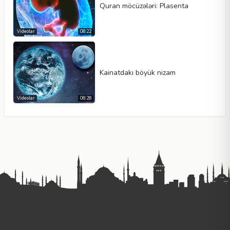
Quran möcüzələri: Plasenta
Videolar
08:22
Kainatdakı böyük nizam
Videolar
08:28