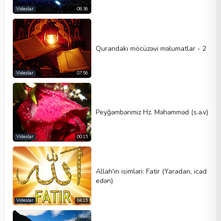
Videolar
08:36
Qurandakı möcüzəvi məlumatlar - 2
Videolar
07:56
Peyğəmbərimiz Hz. Məhəmməd (s.ə.v)
Videolar
00:15
Allah'ın isimləri: Fatir (Yaradan, icad
edən)
Videolar
04:15