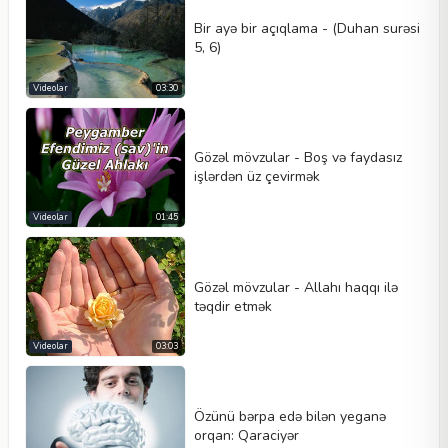
Bir ayə bir açıqlama - (Duhan surəsi
5, 6)
Videolar
03:30
Gözəl mövzular - Boş və faydasız
işlərdən üz çevirmək
Videolar
01:45
Gözəl mövzular - Allahı haqqı ilə
təqdir etmək
Videolar
03:03
Özünü bərpa edə bilən yeganə
orqan: Qaraciyər