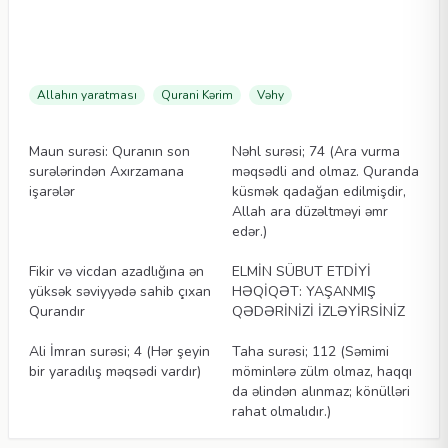
Allahın yaratması
Qurani Kərim
Vəhy
Məqalələr
Məqalələr
Maun surəsi: Quranın son
Nəhl surəsi; 74 (Ara vurma
surələrindən Axırzamana
məqsədli and olmaz. Quranda
işarələr
küsmək qadağan edilmişdir,
Allah ara düzəltməyi əmr
edər.)
Məqalələr
Məqalələr
Fikir və vicdan azadlığına ən
ELMİN SÜBUT ETDİYİ
yüksək səviyyədə sahib çıxan
HƏQİQƏT: YAŞANMIŞ
Qurandır
QƏDƏRİNİZİ İZLƏYİRSİNİZ
Məqalələr
Məqalələr
Ali İmran surəsi; 4 (Hər şeyin
Taha surəsi; 112 (Səmimi
bir yaradılış məqsədi vardır)
möminlərə zülm olmaz, haqqı
da əlindən alınmaz; könülləri
rahat olmalıdır.)