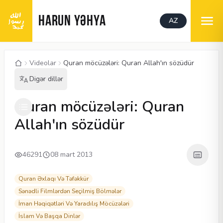
HARUN YƏHYA
AZ
Videolar
Quran möcüzələri: Quran Allah'ın sözüdür
Digər dillər
00:06
/
02:12
CC
480P
Quran möcüzələri: Quran
Allah'ın sözüdür
46291
08 mart 2013
Quran Əxlaqı Və Təfəkkür
Sənədli Filmlərdən Seçilmiş Bölmələr
İman Həqiqətləri Və Yaradılış Möcüzələri
İslam Və Başqa Dinlər