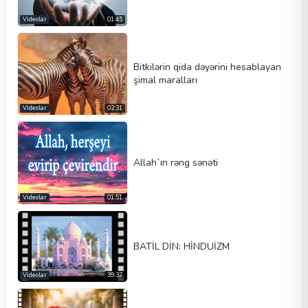
Videolar
01:45
Bitkilərin qida dəyərini hesablayan
şimal maralları
Videolar
02:31
Allah`ın rəng sənəti
Videolar
01:51
BATİL DİN: HİNDUİZM
Videolar
39:37