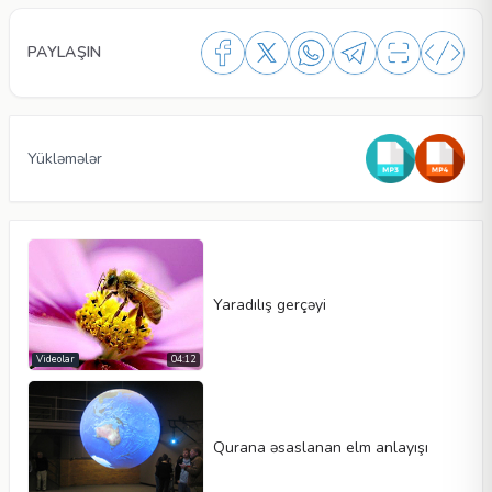
PAYLAŞIN
Yükləmələr
Yaradılış gerçəyi
Videolar
04:12
Video növü
Qurana əsaslanan elm anlayışı