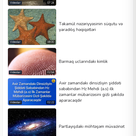
Videolar
07:24
Avtomatik oynat
Kontrolleri göster
Təkamül nəzəriyyəsinin süqutu və
Dövr et
yaradılış həqiqətləri
En
Hündürlük
Videolar
08:00
Barmaq uclarındakı kimlik
Videolar
02:04
Axir zamandakı dinsizliyin şiddəti
səbəbindən Hz Mehdi (ə.s) ilk
zamanlar mübarizəsini gizli şəkildə
aparacaqdır
Videolar
02:22
Partlayışdakı möhtəşəm müvazinət