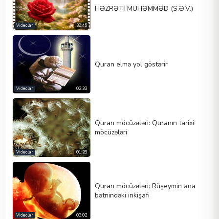
HƏZRƏTİ MUHƏMMƏD (S.Ə.V.)
Videolar
39:45
Quran elmə yol göstərir
Videolar
02:33
Quran möcüzələri: Quranın tarixi
möcüzələri
Videolar
01:28
Quran möcüzələri: Rüşeymin ana
bətnindəki inkişafı
Videolar
03:02