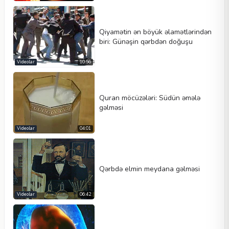
Qiyamətin ən böyük əlamətlərindən
biri: Günəşin qərbdən doğuşu
Videolar
10:56
Quran möcüzələri: Südün əmələ
gəlməsi
Videolar
04:01
Qərbdə elmin meydana gəlməsi
Videolar
06:42