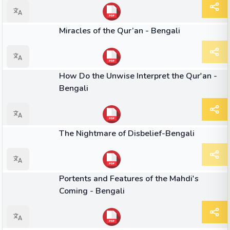
বই
Miracles of the Qur’an - Bengali
বই
How Do the Unwise Interpret the Qur'an -
Bengali
বই
The Nightmare of Disbelief-Bengali
বই
Portents and Features of the Mahdi's
Coming - Bengali
59:03
ভিডিও