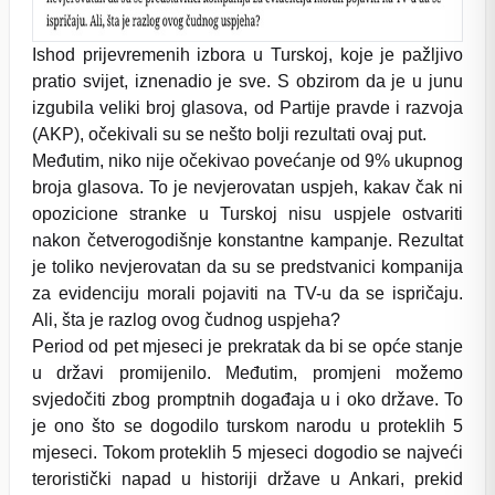
Ishod prijevremenih izbora u Turskoj, koje je pažljivo
pratio svijet, iznenadio je sve. S obzirom da je u junu
izgubila veliki broj glasova, od Partije pravde i razvoja
(AKP), očekivali su se nešto bolji rezultati ovaj put.
Međutim, niko nije očekivao povećanje od 9% ukupnog
broja glasova. To je nevjerovatan uspjeh, kakav čak ni
opozicione stranke u Turskoj nisu uspjele ostvariti
nakon četverogodišnje konstantne kampanje. Rezultat
je toliko nevjerovatan da su se predstvanici kompanija
za evidenciju morali pojaviti na TV-u da se ispričaju.
Ali, šta je razlog ovog čudnog uspjeha?
Period od pet mjeseci je prekratak da bi se opće stanje
u državi promijenilo. Međutim, promjeni možemo
svjedočiti zbog promptnih događaja u i oko države. To
je ono što se dogodilo turskom narodu u proteklih 5
mjeseci. Tokom proteklih 5 mjeseci dogodio se najveći
teroristički napad u historiji države u Ankari, prekid