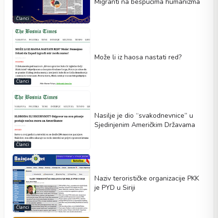
Migranti na bespućima humanizma
Članci
Može li iz haosa nastati red?
Članci
Nasilje je dio “svakodnevnice” u
Sjedinjenim Američkim Državama
Članci
Naziv terorističke organizacije PKK
je PYD u Siriji
Članci