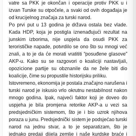
vatre sa PKK je okončan i operacije protiv PKK u i
izvan Turske su otpočele, a svaki od ovih događaja je
od krucijelnog značaja za turski narod.
Po prvi put u 13 godina je država ostala bez vlade.
Kada HDP, koja je postigla iznenađujući rezultat na
junskim izborima, nije uspjela da osudi PKK za
terorističke napade, potvrdilo se ono što su mnogi već
znali, a to je da će morati vratititi “posuđene glasove”
AKP-u. Kako su se razgovori o koaliciji nastavljali,
opozicione partije su obznanile da ne žele biti dio
koalicije, čime su propustile historijsku priliku.
Istovremeno, ekonomija je postala značajno narušena i
turski narod je iskusio vrlo okrutnu nestabilnost nakon
mnogo godina. Ipak, najveći faktor koji je doveo do
uspjeha je bila promjena retorike AKP-a u vezi sa
predsjedničkim sistemom, što je i bio uzrok njihova
poraza u junu. Predsjednički sistem je podsjećao turski
narod na jednu stvar, a to je separatizam, što je
jednako predaji dijela zemlje i naše kurdske braće i