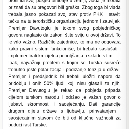
proširila svoj posjed teritorije u zemlji, vlada je morala
priznati da su pregovori bili greška. Zbog toga bi vlada
trebala jasno pokazati svoj stav protiv PKK i staviti
tačku na tu terorističku organizaciju jednom i zauvijek.
Premijer Davutoglu je tokom svog pobjedničkog
govora naglasio da zakoni štite sviju u ovoj državi. To
je vrlo važno. Različite zajednice, kojima ne odgovara
kako pravni sistem funkcioniše, bi trebalo saslušati i
implementirati krucijelna poboljšanja u skladu s tim.
Ipak, najvažniji problem s kojim se Turska susreće
trenutno jeste polarizacija i podizanje tenzija u državi.
Premijer i predsjednik bi trebali uložiti napore da
pridobiju i onih 50% ljudi koji nisu glasali za njih.
Premijer Davutoglu je rekao da pobjeda pripada
cijelom turskom narodu i održao je važan govor o
ljubavi, skromnosti i saosjećanju. Dati garancije
drugom dijelu države s ljubavlju, prihvatanjem i
saosjećajnim stavom će biti od ključne važnosti za
budući rast Turske.