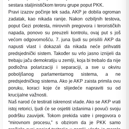
sestara staljinističkom teroru grupe poput PKK.
Pravi izazov počinje tek sada. AKP je dobila ogroman
zadatak, kao nikada ranije. Nakon ozbiljnih testova,
poput Gezi protesta, mirovnih pregovora i terorističkih
napada, ponovo su preuzeli kontrolu, ovaj put s još
većom odgovornošću. 7. juna ljudi su prisilili AKP da
napusti vlast i dokazali da nikada neće prihvatiti
predsjednički sistem. Također su vrlo jasno iznijeli da
trebaju jaču demokratiju u zemlji, koja bi trebalo da nije
podložna polarizaciji i separaciji, a sve u okviru
poboljšanog parlamentarnog sistema, a ne
predsjedničkog sistema. Ako je AKP zaista primila ovu
poruku, koraci koje će slijedeće napraviti su od
krucijalne važnosti.
Naš narod će testirati iskrenost vlade. Ako se AKP vrati
istoj retorici, ljudi će se osjetiti izdanima i povući svoju
podršku zauvijek. Tokom prekida vatre i pregovora o
“mirovnom procesu,” s obzirom da je PKK samo