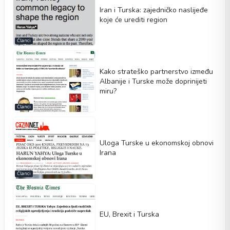
Iran i Turska: zajedničko naslijeđe
koje će urediti region
Članci
Kako strateško partnerstvo između
Albanije i Turske može doprinijeti
miru?
Članci
Uloga Turske u ekonomskoj obnovi
Irana
Članci
EU, Brexit i Turska