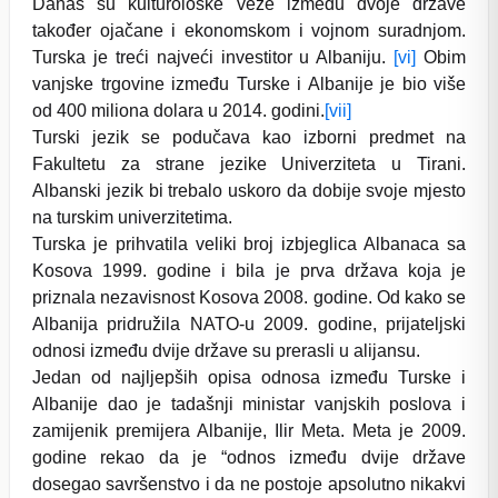
Danas su kulturološke veze između dvoje države
također ojačane i ekonomskom i vojnom suradnjom.
Turska je treći najveći investitor u Albaniju.
[vi]
Obim
vanjske trgovine između Turske i Albanije je bio više
od 400 miliona dolara u 2014. godini.
[vii]
Turski jezik se podučava kao izborni predmet na
Fakultetu za strane jezike Univerziteta u Tirani.
Albanski jezik bi trebalo uskoro da dobije svoje mjesto
na turskim univerzitetima.
Turska je prihvatila veliki broj izbjeglica Albanaca sa
Kosova 1999. godine i bila je prva država koja je
priznala nezavisnost Kosova 2008. godine. Od kako se
Albanija pridružila NATO-u 2009. godine, prijateljski
odnosi između dvije države su prerasli u alijansu.
Jedan od najljepših opisa odnosa između Turske i
Albanije dao je tadašnji ministar vanjskih poslova i
zamijenik premijera Albanije, Ilir Meta. Meta je 2009.
godine rekao da je “odnos između dvije države
dosegao savršenstvo i da ne postoje apsolutno nikakvi