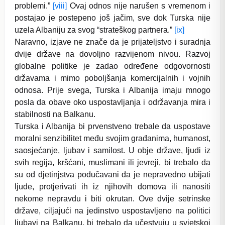
problemi.”
[viii]
Ovaj odnos nije narušen s vremenom i
postajao je postepeno još jačim, sve dok Turska nije
uzela Albaniju za svog “strateškog partnera.”
[ix]
Naravno, izjave ne znače da je prijateljstvo i suradnja
dvije države na dovoljno razvijenom nivou. Razvoj
globalne politike je zadao određene odgovornosti
državama i mimo poboljšanja komercijalnih i vojnih
odnosa. Prije svega, Turska i Albanija imaju mnogo
posla da obave oko uspostavljanja i održavanja mira i
stabilnosti na Balkanu.
Turska i Albanija bi prvenstveno trebale da uspostave
moralni senzibilitet među svojim građanima, humanost,
saosjećanje, ljubav i samilost. U obje države, ljudi iz
svih regija, kršćani, muslimani ili jevreji, bi trebalo da
su od djetinjstva podučavani da je nepravedno ubijati
ljude, protjerivati ih iz njihovih domova ili nanositi
nekome nepravdu i biti okrutan. Ove dvije setrinske
države, ciljajući na jedinstvo uspostavljeno na politici
ljubavi na Balkanu, bi trebalo da učestvuju u svjetskoj