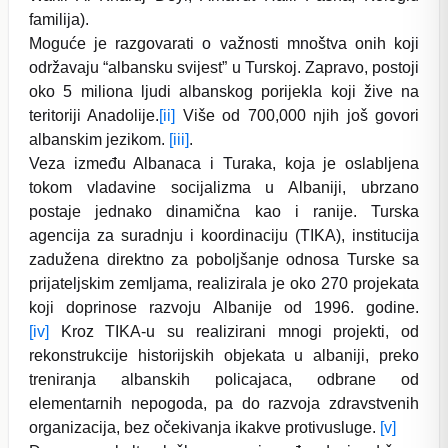
familija).
Moguće je razgovarati o važnosti mnoštva onih koji
održavaju “albansku svijest” u Turskoj. Zapravo, postoji
oko 5 miliona ljudi albanskog porijekla koji žive na
teritoriji Anadolije.
[ii]
Više od 700,000 njih još govori
albanskim jezikom.
[iii]
.
Veza između Albanaca i Turaka, koja je oslabljena
tokom vladavine socijalizma u Albaniji, ubrzano
postaje jednako dinamična kao i ranije. Turska
agencija za suradnju i koordinaciju (TIKA), institucija
zadužena direktno za poboljšanje odnosa Turske sa
prijateljskim zemljama, realizirala je oko 270 projekata
koji doprinose razvoju Albanije od 1996. godine.
[iv]
Kroz TIKA-u su realizirani mnogi projekti, od
rekonstrukcije historijskih objekata u albaniji, preko
treniranja albanskih policajaca, odbrane od
elementarnih nepogoda, pa do razvoja zdravstvenih
organizacija, bez očekivanja ikakve protivusluge.
[v]