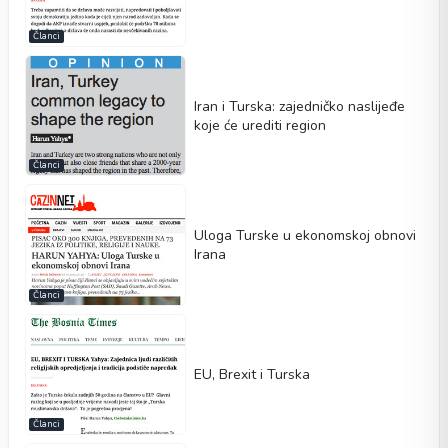
Članci
Iran i Turska: zajedničko naslijeđe
koje će urediti region
Članci
Uloga Turske u ekonomskoj obnovi
Irana
Članci
EU, Brexit i Turska
Članci