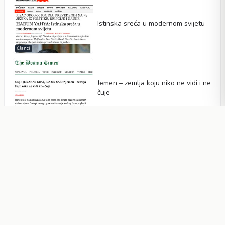
Istinska sreća u modernom svijetu
Članci
Jemen – zemlja koju niko ne vidi i ne
čuje
Članci
Migranti na bespućima humanizma
Članci
Može li iz haosa nastati red?