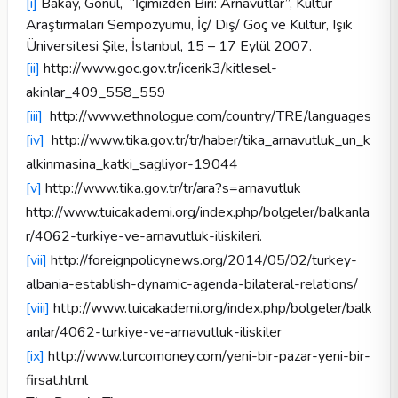
[i]
Bakay, Gönül, “İçimizden Biri: Arnavutlar”, Kültür
Araştırmaları Sempozyumu, İç/ Dış/ Göç ve Kültür, Işık
Üniversitesi Şile, İstanbul, 15 – 17 Eylül 2007.
[ii]
http://www.goc.gov.tr/icerik3/kitlesel-
akinlar_409_558_559
[iii]
http://www.ethnologue.com/country/TRE/languages
[iv]
http://www.tika.gov.tr/tr/haber/tika_arnavutluk_un_k
alkinmasina_katki_sagliyor-19044
[v]
http://www.tika.gov.tr/tr/ara?s=arnavutluk
http://www.tuicakademi.org/index.php/bolgeler/balkanla
r/4062-turkiye-ve-arnavutluk-iliskileri
.
[vii]
http://foreignpolicynews.org/2014/05/02/turkey-
albania-establish-dynamic-agenda-bilateral-relations/
[viii]
http://www.tuicakademi.org/index.php/bolgeler/balk
anlar/4062-turkiye-ve-arnavutluk-iliskiler
[ix]
http://www.turcomoney.com/yeni-bir-pazar-yeni-bir-
firsat.html