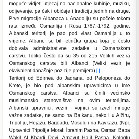
moguće vidjeti utjecaj na nacionalne kuhinje, muziku,
odijevanje, pa čak i običaje i tradiciju jednih na druge.
Prve migracije Albanaca u Anadoliju su počele tokom
rata između Osmanlija i Rusa 1787.-1792. godine.
Albanski teritorij je pao pod vlast Osmanlija u to
vrijeme. Albanci su bili etnička grupa koja je često
dobivala administrativne zadatke u Osmanskom
carstvu. Toliko često da su 35 od 215 Velikih vezira
Osmanskog carstva bili Albanci (Veliki vezir je
ekvivalent današnje pozicije premijera).
[i]
Teritorij od Edirnea do Jadrana, od Peloponeza do
Krete, je bio pod albanskim upravnicima u ime
Osmanskog carstva. Albanci su činili većinsko
muslimansko stanovništvo na ovim teritorijima.
Albanski upravnici, veziri i vojnici su izveli mnoge
važne zadatke, ne samo na Balkanu, neko i u Alžiru,
Tripoliju, Hejazu, Bagdadu, Mosulu i na Kavkazu. (Npr.
Upravnici Tripolija Moralı İbrahim Pasha, Osman Baba
Wakil Al Khardj Deyi, Arnavut Halil Pasha, Koloğlu