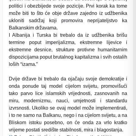
politici i obezbijede svoje pozicije. Prvi korak ka tome
može biti to što će obje države zajedno iz udžbenika
ukloniti sadržaj koji promovira neprijateljstvo ka
Balkanskim državama.
I Albanija i Turska bi trebalo da iz udžbenika brišu
termine poput imperijalizma, ekstremne lijevice i
ekstremne desnice, strukture protivne humanitarnim
dispozicijama poput brutalnog kapitalizma i svih ostalih
loših “izama.”
Dvije države bi trebalo da ojačaju svoje demokratije i
onda ponude taj model cijelom svijetu, promovišući
tako parvo lice islamskih vrijednosti, zasnovanih na
miru, modernizmu, nauci, umjetnosti i standardu
izvrsnosti. Ukoliko se ovaj model može implementirati,
i to ne samo na Balkanu, nego i na cijelom svijetu, a na
Bliskom istoku posebno, on će onda za vrlo kratko
vrijeme postati središte stabilnosti, mira i blagostanja.