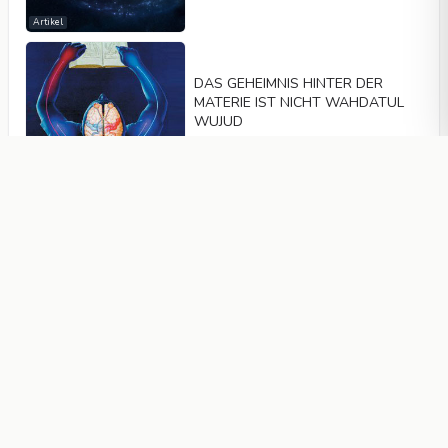
Artikel
DAS GEHEIMNIS HINTER DER
MATERIE IST NICHT WAHDATUL
WUJUD
Artikel
DENKEN SIE ÜBERHAUPT AN DIE
GRAUSAMKEIT ÜBERALL AUF DER
WELT
Artikel
DER DINOSAURIER-VOGEL
MEDIENRUMMEL UND DESSEN
TATSACHEN
Artikel
DER ISLAM IST NICHT DIE QUELLE