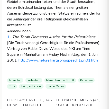
Gebiete miteinander teilen, und der Stadt Jerusalem,
deren Schicksal bislang das Thema einer großen
Auseinandersetzung ist, einen Status einräumen, der für
die Anhänger der drei Religionen gleichermaßen
akzeptabel ist.
Anmerkungen
1-
The Torah Demands Justice for the Palestinians
[Die Torah verlangt Gerechtigkeit für die Palästinenser],
Vortrag von Rabbi Dovid Weiss des NKI am Time
Square in Manhattan am Friday Nachmittag, den 1. Juni
2001.
http://www.netureikarta.org/speech1jun01.htm
Israeliten
Judentum
Menschen der Schrift
Palestina
Tora
heiligen Länder
naher Osten
Videos
Videos
DER ISLAM: DAS LICHT, DAS
DER PROPHET MOSES (A.S)
DIE WELT ERLEUCHTET
UND DIE BUNDESLADE