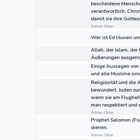
bescheidene Menschen
verantwortlich, Chri
damit sie ihre Gotte
Adnan Oktar
02:25
VIDEO
Wer ist Ed Husain un
04:04
VIDEO
Allah, der Islam, de
Äußerungen ausge
07:06
VIDEO
Einige Aussagen von 
und alle Muslime si
ZITAT
Religiösität und die 
bewundert. Juden zum
wenn sie am Flughafen
man respektiert und 
Adnan Oktar
ZITAT
Prophet Salomon (Fsa
dienen.
Adnan Oktar
04:02
VIDEO