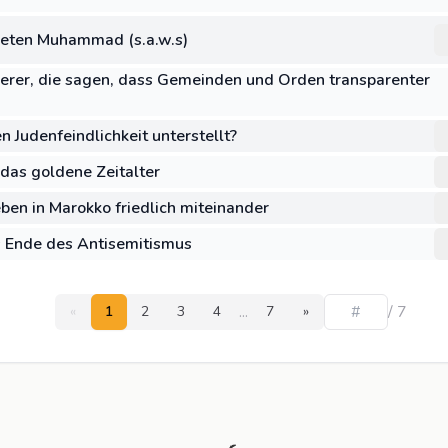
eten Muhammad (s.a.w.s)
derer, die sagen, dass Gemeinden und Orden transparenter
Judenfeindlichkeit unterstellt?
das goldene Zeitalter
ben in Marokko friedlich miteinander
s Ende des Antisemitismus
...
/ 7
«
1
2
3
4
7
»