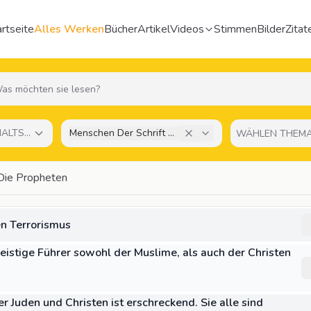
rtseite
Alles Werken
Bücher
Artikel
Videos
Stimmen
Bilder
Zitat
HALTSTYP
Menschen Der Schrift Und Die Propheten
Die Propheten
en Terrorismus
eistige Führer sowohl der Muslime, als auch der Christen
 Juden und Christen ist erschreckend. Sie alle sind