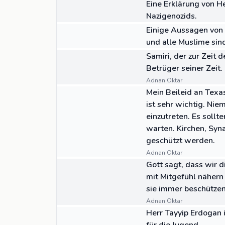
Eine Erklärung von 
Nazigenozids.
07:06
VIDEO
Einige Aussagen von 
und alle Muslime si
ZITAT
Samiri, der zur Zeit 
Betrüger seiner Zeit.
Adnan Oktar
ZITAT
Mein Beileid an Texa
ist sehr wichtig. Nie
einzutreten. Es soll
warten. Kirchen, Sy
geschützt werden.
Adnan Oktar
ZITAT
Gott sagt, dass wir 
mit Mitgefühl nähern
sie immer beschützen
Adnan Oktar
02:25
VIDEO
Herr Tayyip Erdogan i