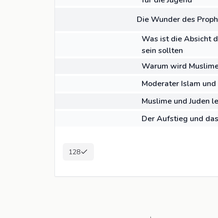
für die Jugend
BUCH
Die Wunder des Proph
01:52
VIDEO
Was ist die Absicht 
sein sollten
ARTIKEL
Warum wird Muslimen 
ARTIKEL
Moderater Islam und 
ARTIKEL
Muslime und Juden le
ARTIKEL
Der Aufstieg und da
128