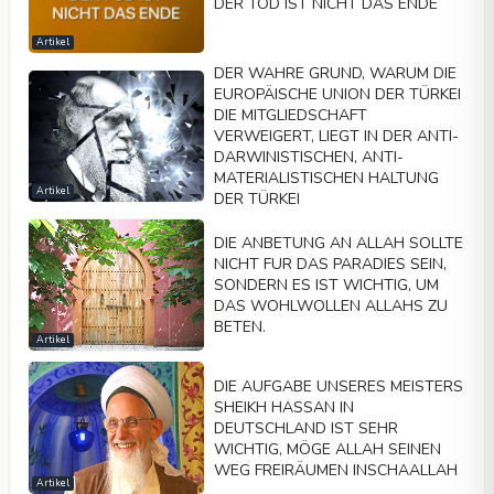
DER TOD IST NICHT DAS ENDE
Artikel
DER WAHRE GRUND, WARUM DIE
EUROPÄISCHE UNION DER TÜRKEI
DIE MITGLIEDSCHAFT
VERWEIGERT, LIEGT IN DER ANTI-
DARWINISTISCHEN, ANTI-
MATERIALISTISCHEN HALTUNG
Artikel
DER TÜRKEI
DIE ANBETUNG AN ALLAH SOLLTE
NICHT FUR DAS PARADIES SEIN,
SONDERN ES IST WICHTIG, UM
DAS WOHLWOLLEN ALLAHS ZU
BETEN.
Artikel
DIE AUFGABE UNSERES MEISTERS
SHEIKH HASSAN IN
DEUTSCHLAND IST SEHR
WICHTIG, MÖGE ALLAH SEINEN
WEG FREIRÄUMEN INSCHAALLAH
Artikel