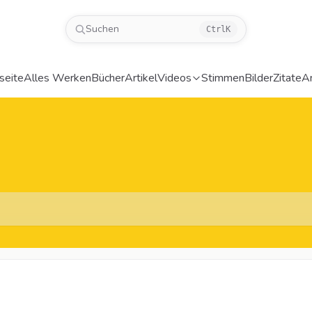
Suchen
Ctrl
K
seite
Alles Werken
Bücher
Artikel
Videos
Stimmen
Bilder
Zitate
A