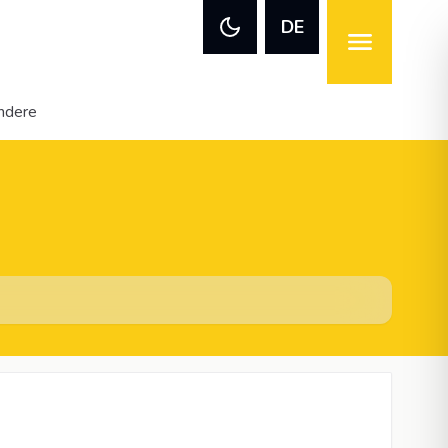
DE
ndere