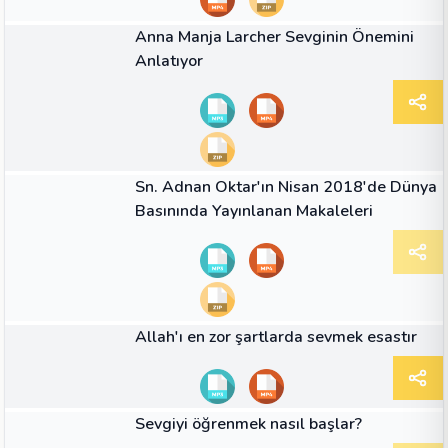
01:10
VIDEO
Anna Manja Larcher Sevginin Önemini
Anlatıyor
05:53
VIDEO
Sn. Adnan Oktar'ın Nisan 2018'de Dünya
Basınında Yayınlanan Makaleleri
03:28
VIDEO
Allah'ı en zor şartlarda sevmek esastır
04:42
VIDEO
Sevgiyi öğrenmek nasıl başlar?