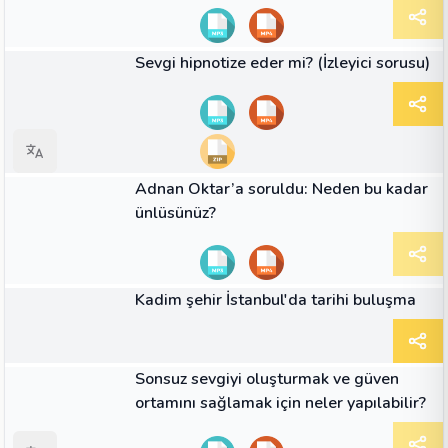
01:50
VIDEO
Sevgi hipnotize eder mi? (İzleyici sorusu)
01:05
VIDEO
Adnan Oktar’a soruldu: Neden bu kadar
ünlüsünüz?
MAKALE
Kadim şehir İstanbul'da tarihi buluşma
02:35
VIDEO
Sonsuz sevgiyi oluşturmak ve güven
ortamını sağlamak için neler yapılabilir?