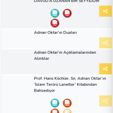
DAVUD’A UZANAN BİR SEYYİDDİR
GÖRSELLER
Adnan Oktar'ın Duaları
GÖRSELLER
Adnan Oktar'ın Açıklamalarından
Alıntılar
02:08
VIDEO
Prof. Hans Köchler, Sn. Adnan Oktar’ın
‘İslam Terörü Lanetler’ Kitabından
Bahsediyor