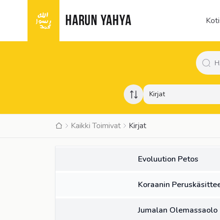
HARUN YAHYA
Koti
Kirjat
Kaikki Toimivat
Kirjat
KIRJA
Evoluution Petos
KIRJA
Koraanin Peruskäsitte
KIRJA
Jumalan Olemassaolo