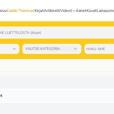
sivu
Kaikki Toimivat
Kirjat
Artikkelit
Videot
Äänet
Kuvat
Lainausme
VALITSE KATEGORIA
et