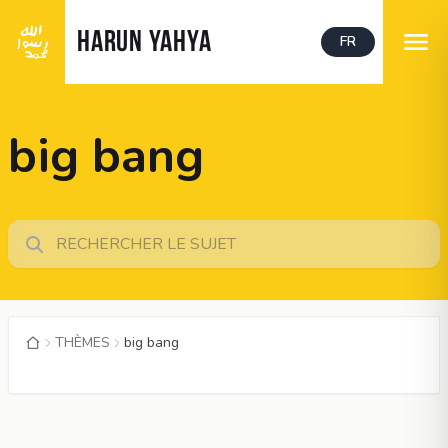
HARUN YAHYA
FR
big bang
THÈMES
big bang