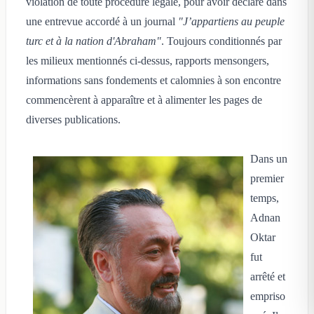
violation de toute procédure légale, pour avoir déclaré dans
une entrevue accordé à un journal
"J’appartiens au peuple
turc et à la nation d'Abraham"
. Toujours conditionnés par
les milieux mentionnés ci-dessus, rapports mensongers,
informations sans fondements et calomnies à son encontre
commencèrent à apparaître et à alimenter les pages de
diverses publications.
Dans un
premier
temps,
Adnan
Oktar
fut
arrêté et
empriso