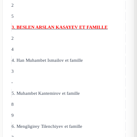
2
5
3. BESLEN ARSLAN KASAYEV ET FAMILLE
2
4
4. Han Muhambet Ismailov
et famille
3
-
5. Muhambet Kantemirov
et famille
8
9
6. Mengligirey Tilenchiyev
et famille