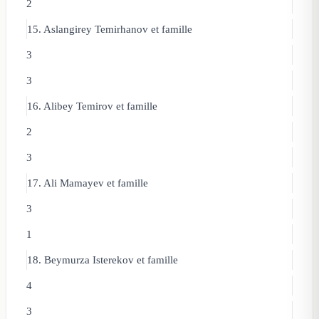
2
15. Aslangirey Temirhanov
et famille
3
3
16. Alibey Temirov
et famille
2
3
17. Ali Mamayev
et famille
3
1
18. Beymurza Isterekov
et famille
4
3