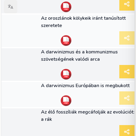
CIKK
Az oroszlánok kölykeik iránt tanúsított
szeretete
CIKK
A darwinizmus és a kommunizmus
szövetségének valódi arca
CIKK
A darwinizmus Európában is megbukott
CIKK
Az élő fosszíliák megcáfolják az evolúciót:
a rák