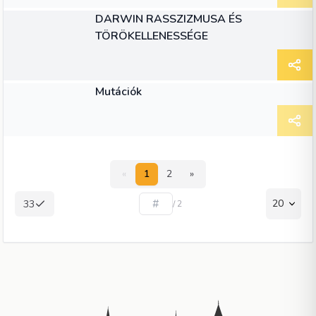
CIKK
DARWIN RASSZIZMUSA ÉS
TÖRÖKELLENESSÉGE
CIKK
Mutációk
«
1
2
»
20
33
/ 2