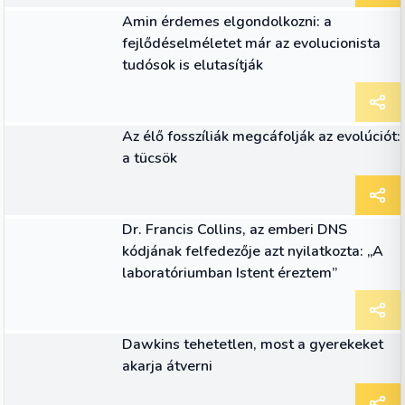
CIKK
Amin érdemes elgondolkozni: a
fejlődéselméletet már az evolucionista
tudósok is elutasítják
CIKK
Az élő fosszíliák megcáfolják az evolúciót:
a tücsök
CIKK
Dr. Francis Collins, az emberi DNS
kódjának felfedezője azt nyilatkozta: „A
laboratóriumban Istent éreztem”
CIKK
Dawkins tehetetlen, most a gyerekeket
akarja átverni