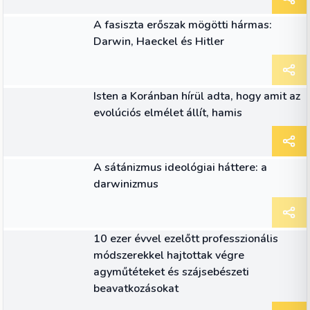
CIKK
A fasiszta erőszak mögötti hármas:
Darwin, Haeckel és Hitler
CIKK
Isten a Koránban hírül adta, hogy amit az
evolúciós elmélet állít, hamis
CIKK
A sátánizmus ideológiai háttere: a
darwinizmus
CIKK
10 ezer évvel ezelőtt professzionális
módszerekkel hajtottak végre
agyműtéteket és szájsebészeti
beavatkozásokat