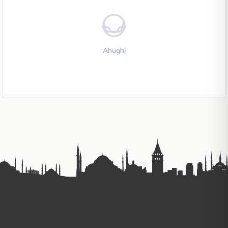
Ahụghị