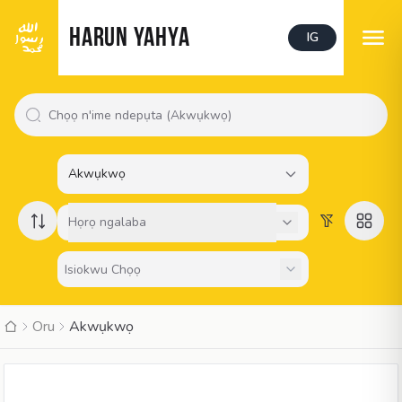
HARUN YAHYA
IG
Akwụkwọ
Họrọ ngalaba
Oru
Akwụkwọ