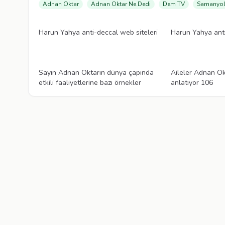
Adnan Oktar
Adnan Oktar Ne Dedi
Dem TV
Samanyol
Videolar
Videolar
Harun Yahya anti-deccal web siteleri
Harun Yahya anti
Videolar
Videolar
Sayın Adnan Oktarın dünya çapında
Aileler Adnan Okt
etkili faaliyetlerine bazı örnekler
anlatıyor 106