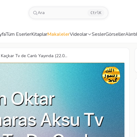
Ara
Ctrl
K
yfa
Tüm Eserler
Kitaplar
Makaleler
Videolar
Sesler
Görseller
Alıntı
çkar Tv de Canlı Yayında (22.0...