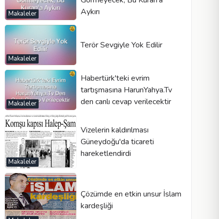
Aykırı
Makaleler
Terör Sevgiyle Yok Edilir
Makaleler
Habertürk'teki evrim
tartışmasına HarunYahya.Tv
den canlı cevap verilecektir
Makaleler
Vizelerin kaldırılması
Güneydoğu'da ticareti
hareketlendirdi
Makaleler
Çözümde en etkin unsur İslam
kardeşliği