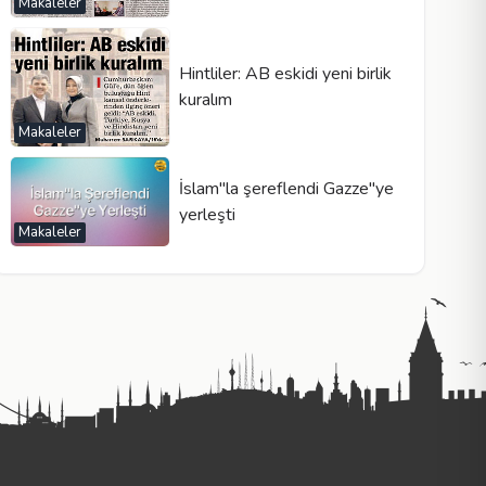
Makaleler
Hintliler: AB eskidi yeni birlik
kuralım
Makaleler
İslam"la şereflendi Gazze"ye
yerleşti
Makaleler