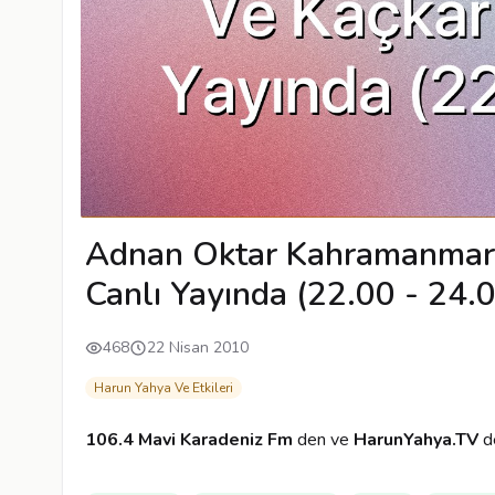
Adnan Oktar Kahramanmara
Canlı Yayında (22.00 - 24.
468
22 Nisan 2010
Harun Yahya Ve Etkileri
106.4 Mavi Karadeniz Fm
den ve
HarunYahya.TV
de