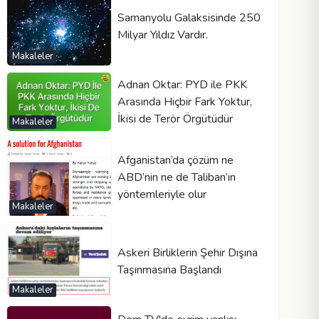
Samanyolu Galaksisinde 250
Milyar Yıldız Vardır.
Makaleler
Adnan Oktar: PYD ile PKK
Arasında Hiçbir Fark Yoktur,
İkisi de Terör Örgütüdür
Makaleler
Afganistan’da çözüm ne
ABD’nin ne de Taliban’ın
yöntemleriyle olur
Makaleler
Askeri Birliklerin Şehir Dışına
Taşınmasına Başlandı
Makaleler