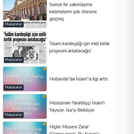
Suriye ile yakınlaşma
kelimelerin çok ötesine
geçmiş
Makaleler
'İslam kardeşliği için milli birlik
projesini anlatacağız'
Makaleler
Hollanda"da İslam"a ilgi arttı
Makaleler
Müslüman Yaratılışçı İslam'ı
Yayıyor, İsa'yı Bekliyor
Makaleler
Hiçbir Musevi Zarar
Görmeyecek, Bu Kuran'a