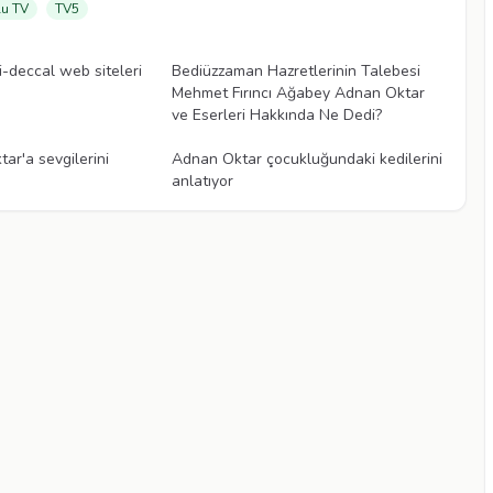
u TV
TV5
Videolar
-deccal web siteleri
Bediüzzaman Hazretlerinin Talebesi
Mehmet Fırıncı Ağabey Adnan Oktar
ve Eserleri Hakkında Ne Dedi?
Videolar
ar'a sevgilerini
Adnan Oktar çocukluğundaki kedilerini
anlatıyor