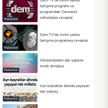
Dem TV'de evrim yanlısı
tartışma programı ve
programdaki Darwinist
safsatalara cevaplar
Makaleler
Dem TV'de evrim yanlısı
tartışma programına cevaplar
Makaleler
Müslümanların aile yapısını
örnek almalıyız
Makaleler
Ayrı bayraklar altında yaşayan
tek milletiz
Makaleler