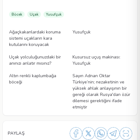
Böcek
Uçak
Yusufçuk
Videolar
Videolar
Ağaçkakanlardaki koruma
Yusufçuk
sistemi uçakların kara
kutularını koruyacak
Videolar
Videolar
Uçak yolculuğunuzdaki bir
Kusursuz uçuş makinası:
anınızı anlatır mısınız?
Yusufçuk
Videolar
Videolar
Altın renkli kaplumbağa
Sayın Adnan Oktar
böceği
Türkiye’nin; nezaketinin ve
yüksek ahlak anlayışının bir
gereği olarak Rusya'dan özür
dilemesi gerektiğini ifade
etmiştir
PAYLAŞ