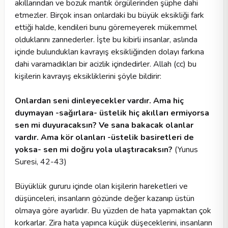
akıllarından ve bozuk mantık örgülerinden şüphe dahi
etmezler. Birçok insan onlardaki bu büyük eksikliği fark
ettiği halde, kendileri bunu göremeyerek mükemmel
olduklarını zannederler. İşte bu kibirli insanlar, aslında
içinde bulundukları kavrayış eksikliğinden dolayı farkına
dahi varamadıkları bir acizlik içindedirler. Allah (cc) bu
kişilerin kavrayış eksikliklerini şöyle bildirir:
Onlardan seni dinleyecekler vardır. Ama hiç
duymayan -sağırlara- üstelik hiç akılları ermiyorsa
sen mi duyuracaksın? Ve sana bakacak olanlar
vardır. Ama kör olanları -üstelik basiretleri de
yoksa- sen mi doğru yola ulaştıracaksın?
(Yunus
Suresi, 42-43)
Büyüklük gururu içinde olan kişilerin hareketleri ve
düşünceleri, insanların gözünde değer kazanıp üstün
olmaya göre ayarlıdır. Bu yüzden de hata yapmaktan çok
korkarlar. Zira hata yapınca küçük düşeceklerini, insanların