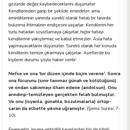
gözünde değer kaybedeceklerini düşünürler.
Kendilerinden garip bir şekilde emindirler, ama
eminliklerinin yanında sürekli olarak hatalı bir tavırda
bulunma ihtimalinin endişesini yaşarlar. Kendilerini her
türlü hatadan soyutlamaya çalışırlar; hiçbir hatayı
kendilerine yakıştırmaz ve kabul etmezler. Asla hata
yapmayacaklarını düşünürler. Sürekli olarak her konuda
kendilerini temize çıkarmaya çalışırlar. Ayetlerde bu
kişilerin durumu şöyle haber verilir:
Nefse ve ona 'bir düzen içinde biçim verene', Sonra
ona fücurunu (sınır tanımaz günah ve kötülüğünü)
ve ondan sakınmayı ilham edene (andolsun). Onu
arındırıp-temizleyen gerçekten felah bulmuştur.
Ve onu (isyanla, günahla, bozulmalarla) örtüp-
saran da elbette yıkıma uğramıştır.
(Şems Suresi, 7-
10)
Enaniyetin, insana getirdiği kayıplardan biri de kibirli