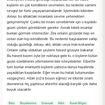
kişilerin en çok kendilerini sevmeleri, bu nedenle samimi
sevgiyi bir türlü yaşayamamalarıdır. İçlerindeki kibirden
dolayı, bu ahlaktaki insanların sevme yetenekleri
gelişmemiştir. Çünkü bir insanı sevebilmek için o kişideki
güzel yönleri görebilmek gerekir. Ancak kibirli insanlar
bunları görmek istemezler. Zira onların gözünde hep en
üstün olan kişi kendileridir. Bu nedenle başkalarının sahip
olduğu güzelliği, zekayı, aklı, ahlakı veya malı kıskanırlar.
Onların sahip oldukları şeylere hased gözüyle bakarlar.
Bu hased bazen öyle bir noktaya gelir ki, o kişilerin bütün
güzel özelliklerini yitirmelerini bile isteyebilirler. Elbette
tüm bunlar enaniyetli kişilerin yalnızca dünya hayatında
yaşadıkları kayıplardır. Eğer insan bu hatalı tutumundan
vazgeçmez, Allah (cc)'a boyun eğmez ve kibirde ısrarlı
davranırsa, hiç şüphesiz ahirette alacağı karşılık çok daha
büyük olacaktır.
Bela
Büyüklenme
Enaniyet
Kibir
Kuran Bilgisi