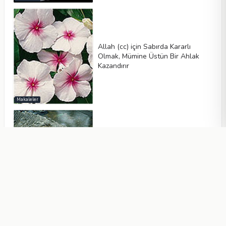
Allah (cc) için Sabırda Kararlı
Olmak, Mümine Üstün Bir Ahlak
Kazandırır
Makaleler
Anne Timsahın Şefkati
Makaleler
Bilim Dünyası Allah'a Yöneliyor