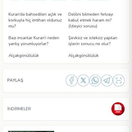
Videolar
Videolar
Kuran’da bahsedilen açlık ve
Delilini bilmeden fetvayı
korkuyla hiç imtihan oldunuz
kabul etmek haram mı?
mu?
(İzleyici sorusu)
Videolar
Videolar
Bazı insanlar Kuran'ı neden
Şevksiz ve isteksiz yapılan
yanlış yorumluyorlar?
işlerin sonucu ne olur?
Videolar
Videolar
Alçakgönüllülük
Alçakgönüllülük
PAYLAŞ
İNDİRMELER